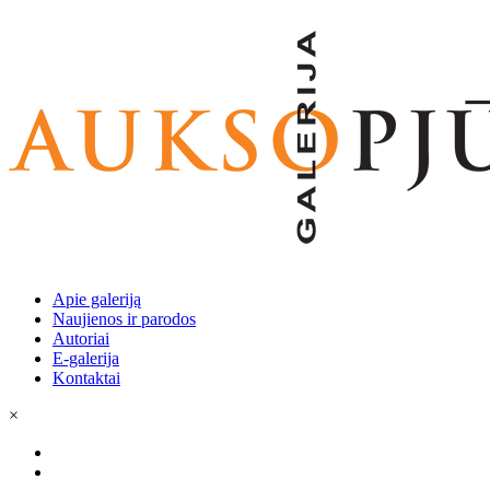
Apie galeriją
Naujienos ir parodos
Autoriai
E-galerija
Kontaktai
×