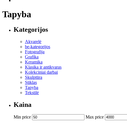
Tapyba
Kategorijos
Akvarelė
be-kategorijos
Fotografija
Grafika
Keramika
Klasika ir antikvaras
Kolekciniai darbai
Skulptūra
Stiklas
Tapyba
Tekstilė
Kaina
Min price
Max price