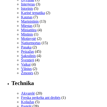
Interjeras
(3)
Istorinis
(5)
Karinė tematika
(2)
Kaunas
(7)
Marinistinis
(13)
Miestas
(15)
Miniatiūra
(4)
Mistinis
(1)
Motinystė
(2)
Natiurmortas
(15)
Pasaka
(2)
Peizažas
(45)
Sakralinis
(4)
Šventieji
(4)
Vaikai
(4)
Vilnius
(2)
Žmonės
(2)
Technika
Akvarelė
(20)
Freska perkelta ant drobės
(1)
Koliažas
(5)
Pastelė
(28)