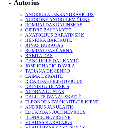
Autorius
ANDRIUS ALEKSANDRAVIČIUS
AUDRONĖ ANDRULEVIČIENĖ
ROMUALDAS BALINSKAS
GIEDRĖ BALTAKYTĖ
ANATOLIJUS BARATINSKIS
HENRIKA BARTKUTĖ
JONAS BURAČAS
ROMUALDAS ČARNA
BABITA DAS
DANGUOLĖ DAUKNYTĖ
JOSE IGNACIO DAVILA
TATJANA DIŠČENKO
LAIMA DZIGAITĖ
RIČARDAS FILISTOVIČIUS
DAINIS GUDOVSKIS
ALDONA GUSTAS
DALIUTĖ IVANAUSKAITĖ
ELEONORA IVAŠKAITĖ-DILKIENĖ
ANDRIUS JANULAITIS
EDUARDAS JUCHNEVIČIUS
ILONA JUNEVIČIENĖ
VLADAS KARATAJUS
VLADIMIRAS KASATKINAS