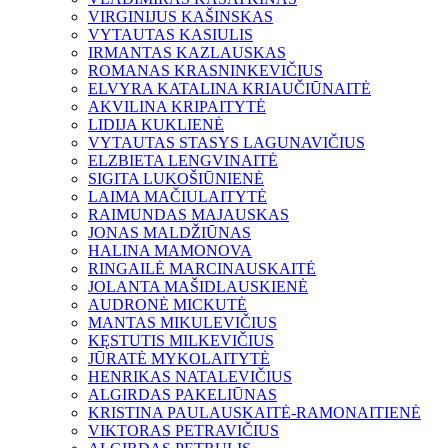
VIRGINIJUS KAŠINSKAS
VYTAUTAS KASIULIS
IRMANTAS KAZLAUSKAS
ROMANAS KRASNINKEVIČIUS
ELVYRA KATALINA KRIAUČIŪNAITĖ
AKVILINA KRIPAITYTĖ
LIDIJA KUKLIENĖ
VYTAUTAS STASYS LAGUNAVIČIUS
ELZBIETA LENGVINAITĖ
SIGITA LUKOŠIŪNIENĖ
LAIMA MAČIULAITYTĖ
RAIMUNDAS MAJAUSKAS
JONAS MALDŽIŪNAS
HALINA MAMONOVA
RINGAILĖ MARCINAUSKAITĖ
JOLANTA MAŠIDLAUSKIENĖ
AUDRONĖ MICKUTĖ
MANTAS MIKULEVIČIUS
KĘSTUTIS MILKEVIČIUS
JŪRATĖ MYKOLAITYTĖ
HENRIKAS NATALEVIČIUS
ALGIRDAS PAKELIŪNAS
KRISTINA PAULAUSKAITĖ-RAMONAITIENĖ
VIKTORAS PETRAVIČIUS