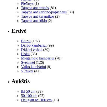
Piešinys
(1)
Tapyba ant drobės
(81)
Tapyba ant kartono/popieriaus
(30)
Tapyba ant keramikos
(2)
Tapyba ant stiklo
(2)
Erdvė
Biurui
(102)
Darbo kambariui
(99)
Didelei erdvei
(30)
Holui
(38)
Miegamojo kambariui
(78)
Svetainei
(126)
Vaiko kambariui
(8)
Virtuvei
(41)
Aukštis
Iki 50 cm
(39)
50-100 cm
(92)
Daugiau nei 100 cm
(13)