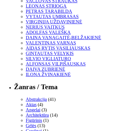
VACLOVAS STRAUKAS
LEONAS STRIOGA
PETRAS TARABILDA
VYTAUTAS UMBRASAS
VIRGINIJA UŽDAVINIENĖ
NERIUS VAITKUS
ADOLFAS VALEŠKA
DAINA VANAGAITĖ-BELŽAKIENĖ
VALENTINAS VARNAS
AIDAS RYTIS VASILIAUSKAS
GINTAUTAS VELYKIS
SILVIO VIGLIATURO
ALFONSAS VILPIŠAUSKAS
DAIVA ZUBRIENĖ
ILONA ŽVINAKIENĖ
Žanras / Tema
Abstrakcija
(41)
Aktas
(4)
Angelai
(3)
Architektūra
(14)
Figūrinis
(1)
Gėlės
(13)
Gyvūnai
(1)