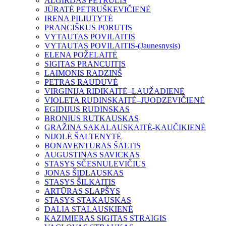
ALGIRDAS PETRULIS
JŪRATĖ PETRUŠKEVIČIENĖ
IRENA PILIUTYTĖ
PRANCIŠKUS PORUTIS
VYTAUTAS POVILAITIS
VYTAUTAS POVILAITIS-(Jaunesnysis)
ELENA POŽELAITĖ
SIGITAS PRANCUITIS
LAIMONIS RADZINŠ
PETRAS RAUDUVĖ
VIRGINIJA RIDIKAITĖ–LAUŽADIENĖ
VIOLETA RUDINSKAITĖ–JUODZEVIČIENĖ
EGIDIJUS RUDINSKAS
BRONIUS RUTKAUSKAS
GRAŽINA SAKALAUSKAITĖ-KAUČIKIENĖ
NIJOLĖ ŠALTENYTĖ
BONAVENTŪRAS ŠALTIS
AUGUSTINAS SAVICKAS
STASYS SČESNULEVIČIUS
JONAS ŠIDLAUSKAS
STASYS ŠILKAITIS
ARTŪRAS SLAPŠYS
STASYS STAKAUSKAS
DALIA STALAUSKIENĖ
KAZIMIERAS SIGITAS STRAIGIS