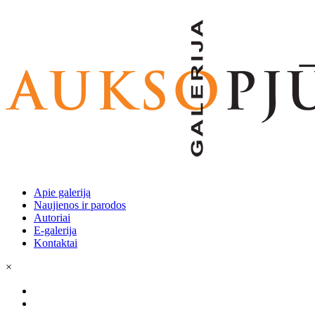
Apie galeriją
Naujienos ir parodos
Autoriai
E-galerija
Kontaktai
×