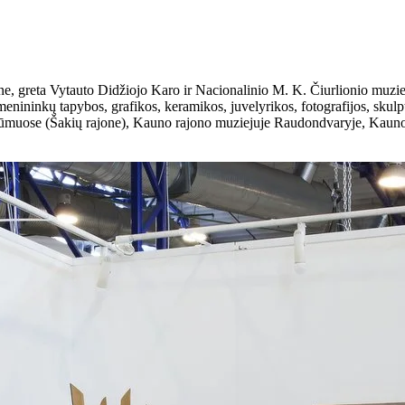
, greta Vytauto Didžiojo Karo ir Nacionalinio M. K. Čiurlionio muziej
enininkų tapybos, grafikos, keramikos, juvelyrikos, fotografijos, skulpt
ūmuose (Šakių rajone), Kauno rajono muziejuje Raudondvaryje, Kauno 