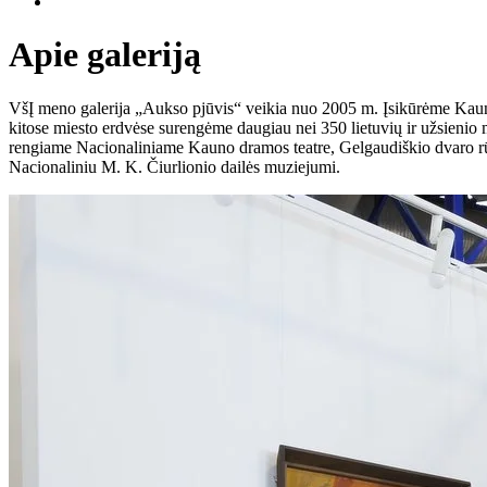
Apie galeriją
VšĮ meno galerija „Aukso pjūvis“ veikia nuo 2005 m. Įsikūrėme Kaune
kitose miesto erdvėse surengėme daugiau nei 350 lietuvių ir užsienio m
rengiame Nacionaliniame Kauno dramos teatre, Gelgaudiškio dvaro r
Nacionaliniu M. K. Čiurlionio dailės muziejumi.