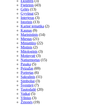
Ekslibris
(3)
Figūrinis
(43)
Gėlės
(13)
Gyvūnai
(2)
Interjeras
(3)
Istorinis
(13)
Karinė tematika
(2)
Kaunas
(9)
Marinistinis
(14)
Miestas
(21)
Miniatiūra
(22)
Mistinis
(2)
Mitologinis
(3)
Motinystė
(3)
Natiurmortas
(15)
Pasaka
(5)
Peizažas
(69)
Portretas
(6)
Sakralinis
(11)
Simboliai
(3)
Šventieji
(7)
Tautodailė
(20)
Vaikai
(5)
Vilnius
(3)
Žmonės
(19)