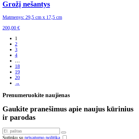
Grožį nešantys
Matmenys: 29,5 cm x 17,5 cm
200,00
€
1
2
3
4
…
18
19
20
→
Prenumeruokite naujienas
Gaukite pranešimus apie naujus kūrinius
ir parodas
Sutinku su
privatumo politika