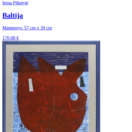
Irena Piliutytė
Baltija
Matmenys: 57 cm x 39 cm
170,00
€