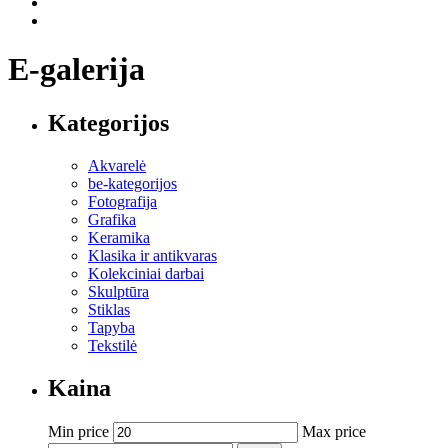
E-galerija
Kategorijos
Akvarelė
be-kategorijos
Fotografija
Grafika
Keramika
Klasika ir antikvaras
Kolekciniai darbai
Skulptūra
Stiklas
Tapyba
Tekstilė
Kaina
Min price
Max price