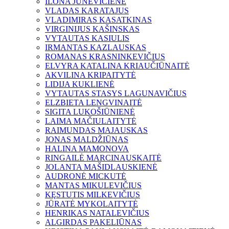
ILONA JUNEVIČIENĖ
VLADAS KARATAJUS
VLADIMIRAS KASATKINAS
VIRGINIJUS KAŠINSKAS
VYTAUTAS KASIULIS
IRMANTAS KAZLAUSKAS
ROMANAS KRASNINKEVIČIUS
ELVYRA KATALINA KRIAUČIŪNAITĖ
AKVILINA KRIPAITYTĖ
LIDIJA KUKLIENĖ
VYTAUTAS STASYS LAGUNAVIČIUS
ELZBIETA LENGVINAITĖ
SIGITA LUKOŠIŪNIENĖ
LAIMA MAČIULAITYTĖ
RAIMUNDAS MAJAUSKAS
JONAS MALDŽIŪNAS
HALINA MAMONOVA
RINGAILĖ MARCINAUSKAITĖ
JOLANTA MAŠIDLAUSKIENĖ
AUDRONĖ MICKUTĖ
MANTAS MIKULEVIČIUS
KĘSTUTIS MILKEVIČIUS
JŪRATĖ MYKOLAITYTĖ
HENRIKAS NATALEVIČIUS
ALGIRDAS PAKELIŪNAS