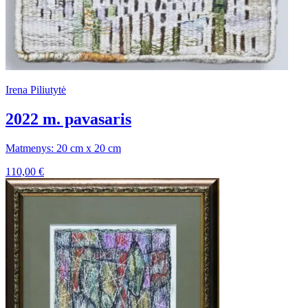
Irena Piliutytė
2022 m. pavasaris
Matmenys: 20 cm x 20 cm
110,00
€