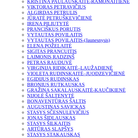
KRISTINA PAULAUSKAITĖ-RAMONAITIENĖ
VIKTORAS PETRAVIČIUS
ALGIRDAS PETRULIS
JŪRATĖ PETRUŠKEVIČIENĖ
IRENA PILIUTYTĖ
PRANCIŠKUS PORUTIS
VYTAUTAS POVILAITIS
VYTAUTAS POVILAITIS-(Jaunesnysis)
ELENA POŽELAITĖ
SIGITAS PRANCUITIS
LAIMONIS RADZINŠ
PETRAS RAUDUVĖ
VIRGINIJA RIDIKAITĖ–LAUŽADIENĖ
VIOLETA RUDINSKAITĖ–JUODZEVIČIENĖ
EGIDIJUS RUDINSKAS
BRONIUS RUTKAUSKAS
GRAŽINA SAKALAUSKAITĖ-KAUČIKIENĖ
NIJOLĖ ŠALTENYTĖ
BONAVENTŪRAS ŠALTIS
AUGUSTINAS SAVICKAS
STASYS SČESNULEVIČIUS
JONAS ŠIDLAUSKAS
STASYS ŠILKAITIS
ARTŪRAS SLAPŠYS
STASYS STAKAUSKAS