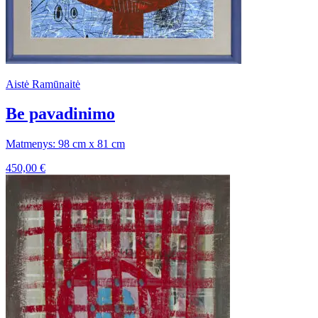
Aistė Ramūnaitė
Be pavadinimo
Matmenys: 98 cm x 81 cm
450,00
€