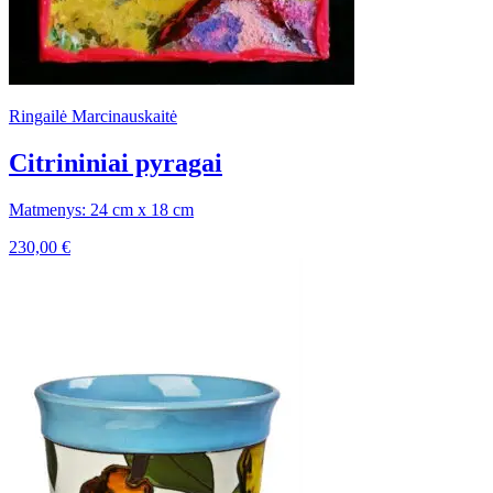
Ringailė Marcinauskaitė
Citrininiai pyragai
Matmenys: 24 cm x 18 cm
230,00
€