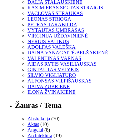
DALIA STALAUSKIENĖ
KAZIMIERAS SIGITAS STRAIGIS
VACLOVAS STRAUKAS
LEONAS STRIOGA
PETRAS TARABILDA
VYTAUTAS UMBRASAS
VIRGINIJA UŽDAVINIENĖ
NERIUS VAITKUS
ADOLFAS VALEŠKA
DAINA VANAGAITĖ-BELŽAKIENĖ
VALENTINAS VARNAS
AIDAS RYTIS VASILIAUSKAS
GINTAUTAS VELYKIS
SILVIO VIGLIATURO
ALFONSAS VILPIŠAUSKAS
DAIVA ZUBRIENĖ
ILONA ŽVINAKIENĖ
Žanras / Tema
Abstrakcija
(70)
Aktas
(10)
Angelai
(8)
Architektūra
(19)