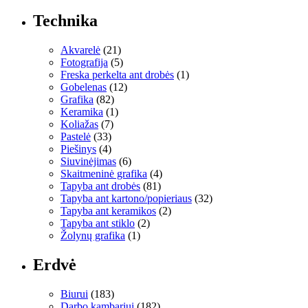
Technika
Akvarelė
(21)
Fotografija
(5)
Freska perkelta ant drobės
(1)
Gobelenas
(12)
Grafika
(82)
Keramika
(1)
Koliažas
(7)
Pastelė
(33)
Piešinys
(4)
Siuvinėjimas
(6)
Skaitmeninė grafika
(4)
Tapyba ant drobės
(81)
Tapyba ant kartono/popieriaus
(32)
Tapyba ant keramikos
(2)
Tapyba ant stiklo
(2)
Žolynų grafika
(1)
Erdvė
Biurui
(183)
Darbo kambariui
(182)