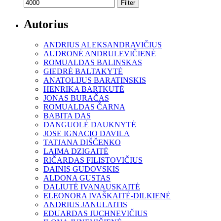
Filter
Autorius
ANDRIUS ALEKSANDRAVIČIUS
AUDRONĖ ANDRULEVIČIENĖ
ROMUALDAS BALINSKAS
GIEDRĖ BALTAKYTĖ
ANATOLIJUS BARATINSKIS
HENRIKA BARTKUTĖ
JONAS BURAČAS
ROMUALDAS ČARNA
BABITA DAS
DANGUOLĖ DAUKNYTĖ
JOSE IGNACIO DAVILA
TATJANA DIŠČENKO
LAIMA DZIGAITĖ
RIČARDAS FILISTOVIČIUS
DAINIS GUDOVSKIS
ALDONA GUSTAS
DALIUTĖ IVANAUSKAITĖ
ELEONORA IVAŠKAITĖ-DILKIENĖ
ANDRIUS JANULAITIS
EDUARDAS JUCHNEVIČIUS