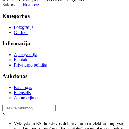
Sukurta su
ideabooz
Kategorijos
Fotografija
Grafika
Informacija
Apie galeriją
Kontaktai
Privatumo politika
Aukcionas
Katalogas
Krepšelis
Apmokėjimas
×
Vykdydami ES direktyvos dėl privatumo ir elektroninių ryšių
reikalavimus, pranešame, jog svetainėje naudojame slapukus