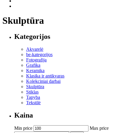
Skulptūra
Kategorijos
Akvarelė
be-kategorijos
Fotografija
Grafika
Keramika
Klasika ir antikvaras
Kolekciniai darbai
Skulptūra
Stiklas
Tapyba
Tekstilė
Kaina
Min price
Max price