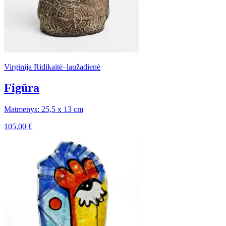
Virginija Ridikaitė–laužadienė
Figūra
Matmenys: 25,5 x 13 cm
105,00
€