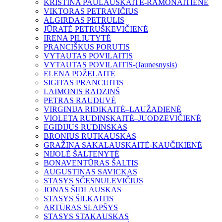
KRISTINA PAULAUSKAITĖ-RAMONAITIENĖ
VIKTORAS PETRAVIČIUS
ALGIRDAS PETRULIS
JŪRATĖ PETRUŠKEVIČIENĖ
IRENA PILIUTYTĖ
PRANCIŠKUS PORUTIS
VYTAUTAS POVILAITIS
VYTAUTAS POVILAITIS-(Jaunesnysis)
ELENA POŽELAITĖ
SIGITAS PRANCUITIS
LAIMONIS RADZINŠ
PETRAS RAUDUVĖ
VIRGINIJA RIDIKAITĖ–LAUŽADIENĖ
VIOLETA RUDINSKAITĖ–JUODZEVIČIENĖ
EGIDIJUS RUDINSKAS
BRONIUS RUTKAUSKAS
GRAŽINA SAKALAUSKAITĖ-KAUČIKIENĖ
NIJOLĖ ŠALTENYTĖ
BONAVENTŪRAS ŠALTIS
AUGUSTINAS SAVICKAS
STASYS SČESNULEVIČIUS
JONAS ŠIDLAUSKAS
STASYS ŠILKAITIS
ARTŪRAS SLAPŠYS
STASYS STAKAUSKAS