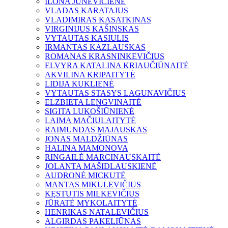
ILONA JUNEVIČIENĖ
VLADAS KARATAJUS
VLADIMIRAS KASATKINAS
VIRGINIJUS KAŠINSKAS
VYTAUTAS KASIULIS
IRMANTAS KAZLAUSKAS
ROMANAS KRASNINKEVIČIUS
ELVYRA KATALINA KRIAUČIŪNAITĖ
AKVILINA KRIPAITYTĖ
LIDIJA KUKLIENĖ
VYTAUTAS STASYS LAGUNAVIČIUS
ELZBIETA LENGVINAITĖ
SIGITA LUKOŠIŪNIENĖ
LAIMA MAČIULAITYTĖ
RAIMUNDAS MAJAUSKAS
JONAS MALDŽIŪNAS
HALINA MAMONOVA
RINGAILĖ MARCINAUSKAITĖ
JOLANTA MAŠIDLAUSKIENĖ
AUDRONĖ MICKUTĖ
MANTAS MIKULEVIČIUS
KĘSTUTIS MILKEVIČIUS
JŪRATĖ MYKOLAITYTĖ
HENRIKAS NATALEVIČIUS
ALGIRDAS PAKELIŪNAS