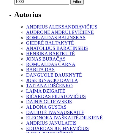
Filter
Autorius
ANDRIUS ALEKSANDRAVIČIUS
AUDRONĖ ANDRULEVIČIENĖ
ROMUALDAS BALINSKAS
GIEDRĖ BALTAKYTĖ
ANATOLIJUS BARATINSKIS
HENRIKA BARTKUTĖ
JONAS BURAČAS
ROMUALDAS ČARNA
BABITA DAS
DANGUOLĖ DAUKNYTĖ
JOSE IGNACIO DAVILA
TATJANA DIŠČENKO
LAIMA DZIGAITĖ
RIČARDAS FILISTOVIČIUS
DAINIS GUDOVSKIS
ALDONA GUSTAS
DALIUTĖ IVANAUSKAITĖ
ELEONORA IVAŠKAITĖ-DILKIENĖ
ANDRIUS JANULAITIS
EDUARDAS JUCHNEVIČIUS