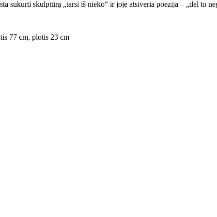
sukurti skulptūrą „tarsi iš nieko“ ir joje atsiveria poezija – „dėl to neg
tis 77 cm, plotis 23 cm