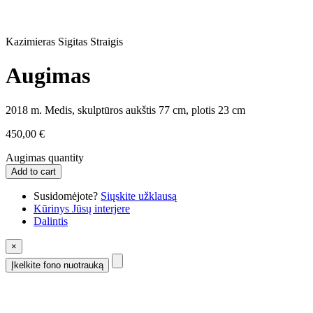
Kazimieras Sigitas Straigis
Augimas
2018 m. Medis, skulptūros aukštis 77 cm, plotis 23 cm
450,00
€
Augimas quantity
Add to cart
Susidomėjote?
Siųskite užklausą
Kūrinys Jūsų interjere
Dalintis
×
Įkelkite fono nuotrauką