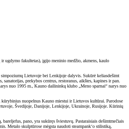
ir ugdymo fakultetas), įgijo meninio medžio, akmens, kaulo
simpoziumų Lietuvoje bei Lenkijoje dalyvis. Sukūrė keliasdešimt
s, sanatorijas, prekybos centrus, restoranus, aikštes, kapines ir pan.
 narys nuo 1995 m., Kauno dailininkų klubo „Meno sparnai“ narys nuo
ž kūrybinius nuopelnus Kauno miestui ir Lietuvos kultūrai. Parodose
uvoje, Švedijoje, Danijoje, Lenkijoje, Ukrainoje, Rusijoje. Kūrinių
 bareljefus, pano, yra sukūręs šviestuvų. Pastaraisiais dešimtmečiais
s. Metalo skulptūrose mėgsta naudoti steampank‘o stilistiką,