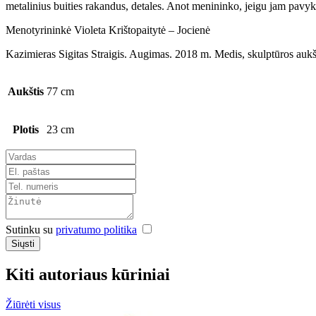
metalinius buities rakandus, detales. Anot menininko, jeigu jam pavyksta 
Menotyrininkė Violeta Krištopaitytė – Jocienė
Kazimieras Sigitas Straigis. Augimas. 2018 m. Medis, skulptūros aukš
Aukštis
77 cm
Plotis
23 cm
Sutinku su
privatumo politika
Siųsti
Kiti autoriaus kūriniai
Žiūrėti visus