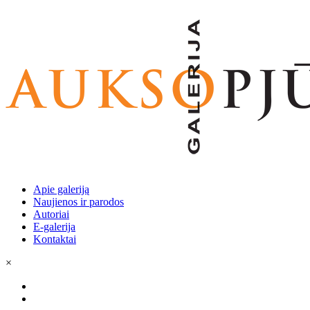
Apie galeriją
Naujienos ir parodos
Autoriai
E-galerija
Kontaktai
×