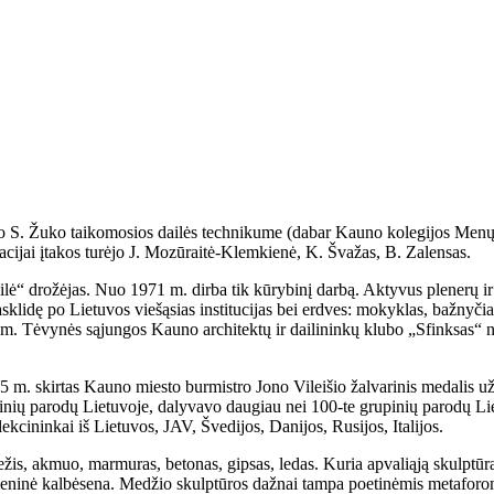
 S. Žuko taikomosios dailės technikume (dabar Kauno kolegijos Menų 
acijai įtakos turėjo J. Mozūraitė-Klemkienė, K. Švažas, B. Zalensas.
“ drožėjas. Nuo 1971 m. dirba tik kūrybinį darbą. Aktyvus plenerų ir 
pasklidę po Lietuvos viešąsias institucijas bei erdves: mokyklas, bažnyčia
 m. Tėvynės sąjungos Kauno architektų ir dailininkų klubo „Sfinksas“
5 m. skirtas Kauno miesto burmistro Jono Vileišio žalvarinis medalis u
nių parodų Lietuvoje, dalyvavo daugiau nei 100-te grupinių parodų Liet
ekcininkai iš Lietuvos, JAV, Švedijos, Danijos, Rusijos, Italijos.
žis, akmuo, marmuras, betonas, gipsas, ledas. Kuria apvaliąją skulptūrą,
meninė kalbėsena. Medžio skulptūros dažnai tampa poetinėmis metaforomi