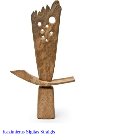
Kazimieras Sigitas Straigis