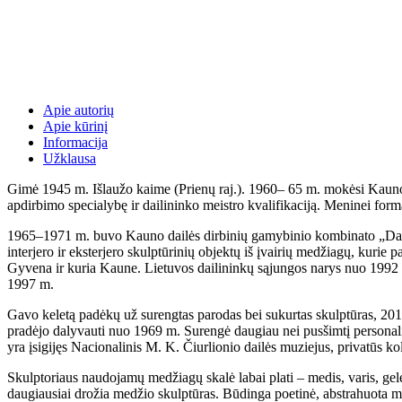
Apie autorių
Apie kūrinį
Informacija
Užklausa
Gimė 1945 m. Išlaužo kaime (Prienų raj.). 1960– 65 m. mokėsi Kauno
apdirbimo specialybę ir dailininko meistro kvalifikaciją. Meninei form
1965–1971 m. buvo Kauno dailės dirbinių gamybinio kombinato „Dailė
interjero ir eksterjero skulptūrinių objektų iš įvairių medžiagų, kurie 
Gyvena ir kuria Kaune. Lietuvos dailininkų sąjungos narys nuo 1992
1997 m.
Gavo keletą padėkų už surengtas parodas bei sukurtas skulptūras, 201
pradėjo dalyvauti nuo 1969 m. Surengė daugiau nei pusšimtį personali
yra įsigijęs Nacionalinis M. K. Čiurlionio dailės muziejus, privatūs kol
Skulptoriaus naudojamų medžiagų skalė labai plati – medis, varis, gele
daugiausiai drožia medžio skulptūras. Būdinga poetinė, abstrahuota 