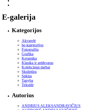
E-galerija
Kategorijos
Akvarelė
be-kategorijos
Fotografija
Grafika
Keramika
Klasika ir antikvaras
Kolekciniai darbai
Skulptūra
Stiklas
Tapyba
Tekstilė
Autorius
ANDRIUS ALEKSANDRAVIČIUS