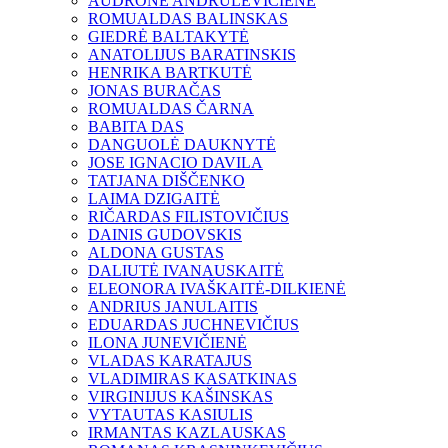
AUDRONĖ ANDRULEVIČIENĖ
ROMUALDAS BALINSKAS
GIEDRĖ BALTAKYTĖ
ANATOLIJUS BARATINSKIS
HENRIKA BARTKUTĖ
JONAS BURAČAS
ROMUALDAS ČARNA
BABITA DAS
DANGUOLĖ DAUKNYTĖ
JOSE IGNACIO DAVILA
TATJANA DIŠČENKO
LAIMA DZIGAITĖ
RIČARDAS FILISTOVIČIUS
DAINIS GUDOVSKIS
ALDONA GUSTAS
DALIUTĖ IVANAUSKAITĖ
ELEONORA IVAŠKAITĖ-DILKIENĖ
ANDRIUS JANULAITIS
EDUARDAS JUCHNEVIČIUS
ILONA JUNEVIČIENĖ
VLADAS KARATAJUS
VLADIMIRAS KASATKINAS
VIRGINIJUS KAŠINSKAS
VYTAUTAS KASIULIS
IRMANTAS KAZLAUSKAS