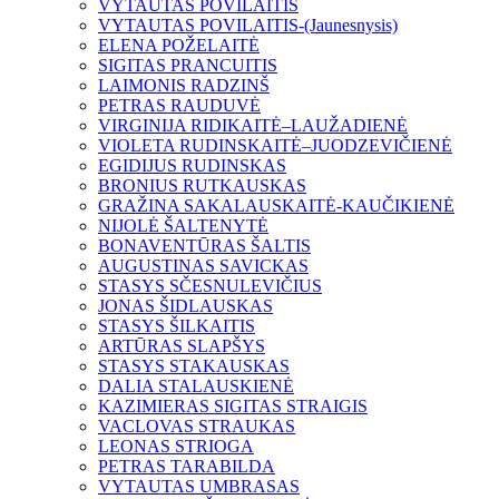
VYTAUTAS POVILAITIS
VYTAUTAS POVILAITIS-(Jaunesnysis)
ELENA POŽELAITĖ
SIGITAS PRANCUITIS
LAIMONIS RADZINŠ
PETRAS RAUDUVĖ
VIRGINIJA RIDIKAITĖ–LAUŽADIENĖ
VIOLETA RUDINSKAITĖ–JUODZEVIČIENĖ
EGIDIJUS RUDINSKAS
BRONIUS RUTKAUSKAS
GRAŽINA SAKALAUSKAITĖ-KAUČIKIENĖ
NIJOLĖ ŠALTENYTĖ
BONAVENTŪRAS ŠALTIS
AUGUSTINAS SAVICKAS
STASYS SČESNULEVIČIUS
JONAS ŠIDLAUSKAS
STASYS ŠILKAITIS
ARTŪRAS SLAPŠYS
STASYS STAKAUSKAS
DALIA STALAUSKIENĖ
KAZIMIERAS SIGITAS STRAIGIS
VACLOVAS STRAUKAS
LEONAS STRIOGA
PETRAS TARABILDA
VYTAUTAS UMBRASAS