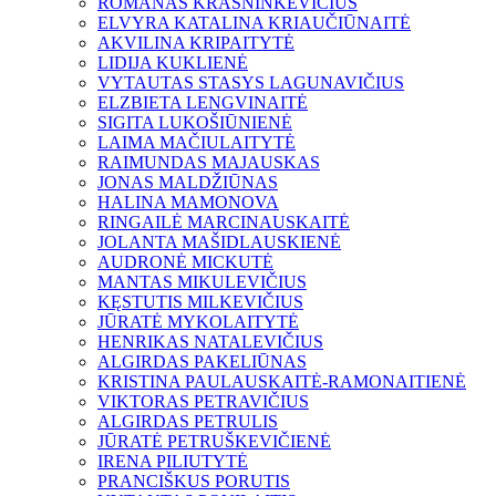
ROMANAS KRASNINKEVIČIUS
ELVYRA KATALINA KRIAUČIŪNAITĖ
AKVILINA KRIPAITYTĖ
LIDIJA KUKLIENĖ
VYTAUTAS STASYS LAGUNAVIČIUS
ELZBIETA LENGVINAITĖ
SIGITA LUKOŠIŪNIENĖ
LAIMA MAČIULAITYTĖ
RAIMUNDAS MAJAUSKAS
JONAS MALDŽIŪNAS
HALINA MAMONOVA
RINGAILĖ MARCINAUSKAITĖ
JOLANTA MAŠIDLAUSKIENĖ
AUDRONĖ MICKUTĖ
MANTAS MIKULEVIČIUS
KĘSTUTIS MILKEVIČIUS
JŪRATĖ MYKOLAITYTĖ
HENRIKAS NATALEVIČIUS
ALGIRDAS PAKELIŪNAS
KRISTINA PAULAUSKAITĖ-RAMONAITIENĖ
VIKTORAS PETRAVIČIUS
ALGIRDAS PETRULIS
JŪRATĖ PETRUŠKEVIČIENĖ
IRENA PILIUTYTĖ
PRANCIŠKUS PORUTIS