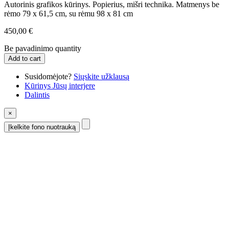
Autorinis grafikos kūrinys. Popierius, mišri technika. Matmenys be
rėmo 79 x 61,5 cm, su rėmu 98 x 81 cm
450,00
€
Be pavadinimo quantity
Add to cart
Susidomėjote?
Siųskite užklausą
Kūrinys Jūsų interjere
Dalintis
×
Įkelkite fono nuotrauką