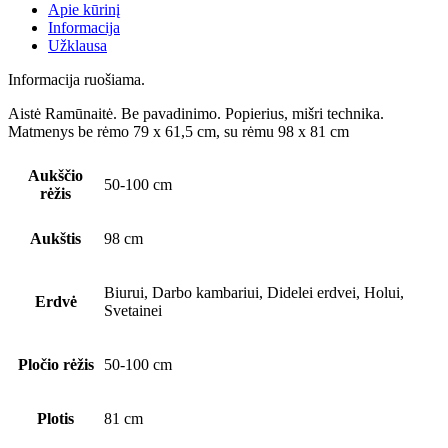
Apie kūrinį
Informacija
Užklausa
Informacija ruošiama.
Aistė Ramūnaitė. Be pavadinimo. Popierius, mišri technika.
Matmenys be rėmo 79 x 61,5 cm, su rėmu 98 x 81 cm
Aukščio
50-100 cm
rėžis
Aukštis
98 cm
Biurui, Darbo kambariui, Didelei erdvei, Holui,
Erdvė
Svetainei
Pločio rėžis
50-100 cm
Plotis
81 cm