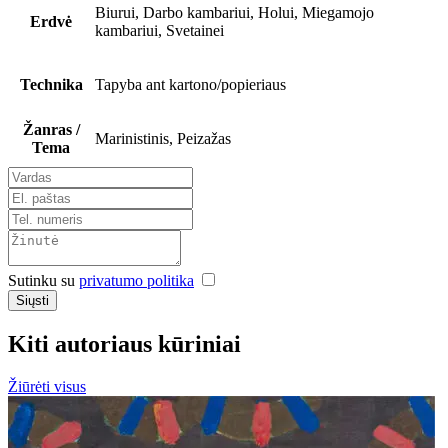
Biurui, Darbo kambariui, Holui, Miegamojo
Erdvė
kambariui, Svetainei
Technika
Tapyba ant kartono/popieriaus
Žanras /
Marinistinis, Peizažas
Tema
Sutinku su
privatumo politika
Siųsti
Kiti autoriaus kūriniai
Žiūrėti visus