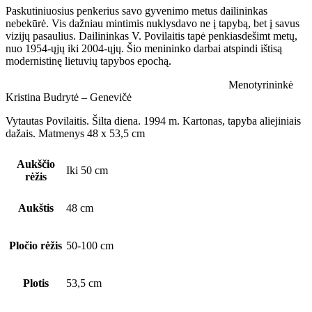
Paskutiniuosius penkerius savo gyvenimo metus dailininkas
nebekūrė. Vis dažniau mintimis nuklysdavo ne į tapybą, bet į savus
vizijų pasaulius. Dailininkas V. Povilaitis tapė penkiasdešimt metų,
nuo 1954-ųjų iki 2004-ųjų. Šio menininko darbai atspindi ištisą
modernistinę lietuvių tapybos epochą.
Menotyrininkė
Kristina Budrytė – Genevičė
Vytautas Povilaitis. Šilta diena. 1994 m. Kartonas, tapyba aliejiniais
dažais. Matmenys 48 x 53,5 cm
Aukščio
Iki 50 cm
rėžis
Aukštis
48 cm
Pločio rėžis
50-100 cm
Plotis
53,5 cm