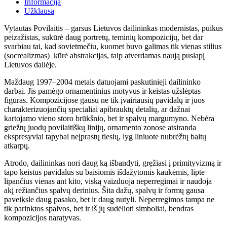
Informacija
Užklausa
Vytautas Povilaitis – garsus Lietuvos dailininkas modernistas, puikus
peizažistas, sukūrė daug portretų, teminių kompozicijų, bet dar
svarbiau tai, kad sovietmečiu, kuomet buvo galimas tik vienas stilius
(socrealizmas) kūrė abstrakcijas, taip atverdamas naują puslapį
Lietuvos dailėje.
Maždaug 1997–2004 metais datuojami paskutinieji dailininko
darbai. Jis pamėgo ornamentinius motyvus ir keistas užslėptas
figūras. Kompozicijose gausu ne tik įvairiausių pavidalų ir juos
charakterizuojančių specialiai apibrauktų detalių, ar dažnai
kartojamo vieno storo brūkšnio, bet ir spalvų margumyno. Nebėra
griežtų juodų povilaitiškų linijų, ornamento zonose atsiranda
ekspresyviai tapybai neįprastų tiesių, lyg liniuote nubrėžtų baltų
atkarpų.
Atrodo, dailininkas nori daug ką išbandyti, gręžiasi į primityvizmą ir
tapo keistus pavidalus su baisiomis išdažytomis kaukėmis, lipte
lipančius vienas ant kito, viską vaizduoja neperregimai ir naudoja
akį rėžiančius spalvų derinius. Šita dažų, spalvų ir formų gausa
paveiksle daug pasako, bet ir daug nutyli. Neperregimos tampa ne
tik parinktos spalvos, bet ir iš jų sudėlioti simboliai, bendras
kompozicijos naratyvas.