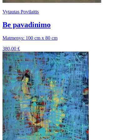
Vytautas Povilaitis
Be pavadinimo
Matmenys: 100 cm x 80 cm
380,00
€