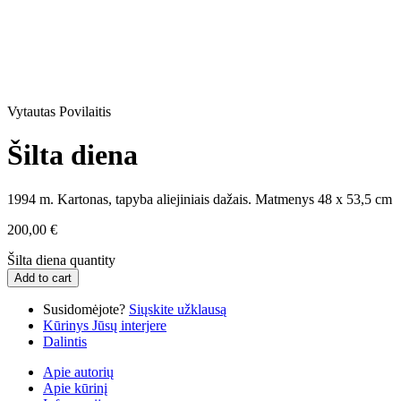
Vytautas Povilaitis
Šilta diena
1994 m. Kartonas, tapyba aliejiniais dažais. Matmenys 48 x 53,5 cm
200,00
€
Šilta diena quantity
Add to cart
Susidomėjote?
Siųskite užklausą
Kūrinys Jūsų interjere
Dalintis
Apie autorių
Apie kūrinį