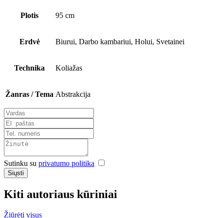
Plotis
95 cm
Erdvė
Biurui, Darbo kambariui, Holui, Svetainei
Technika
Koliažas
Žanras / Tema
Abstrakcija
Sutinku su
privatumo politika
Siųsti
Kiti autoriaus kūriniai
Žiūrėti visus