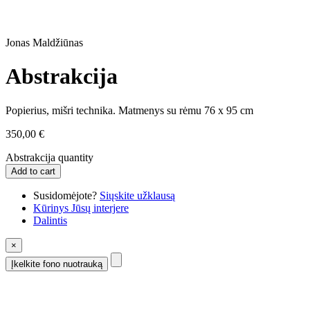
Jonas Maldžiūnas
Abstrakcija
Popierius, mišri technika. Matmenys su rėmu 76 x 95 cm
350,00
€
Abstrakcija quantity
Add to cart
Susidomėjote?
Siųskite užklausą
Kūrinys Jūsų interjere
Dalintis
×
Įkelkite fono nuotrauką