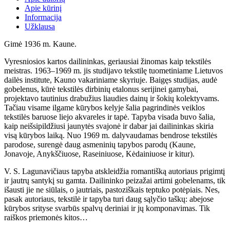
Apie kūrinį
Informacija
Užklausa
Gimė 1936 m. Kaune.
Vyresniosios kartos dailininkas, geriausiai žinomas kaip tekstilės
meistras. 1963–1969 m. jis studijavo tekstilę tuometiniame Lietuvos
dailės institute, Kauno vakariniame skyriuje. Baigęs studijas, audė
gobelenus, kūrė tekstilės dirbinių etalonus serijinei gamybai,
projektavo tautinius drabužius liaudies dainų ir šokių kolektyvams.
Tačiau visame ilgame kūrybos kelyje šalia pagrindinės veiklos
tekstilės baruose liejo akvareles ir tapė. Tapyba visada buvo šalia,
kaip neišsipildžiusi jaunytės svajonė ir dabar jai dailininkas skiria
visą kūrybos laiką. Nuo 1969 m. dalyvaudamas bendrose tekstilės
parodose, surengė daug asmeninių tapybos parodų (Kaune,
Jonavoje, Anykščiuose, Raseiniuose, Kėdainiuose ir kitur).
V. S. Lagunavičiaus tapyba atskleidžia romantišką autoriaus prigimtį
ir jautrų santykį su gamta. Dailininko peizažai artimi gobelenams, tik
išausti jie ne siūlais, o jautriais, pastoziškais teptuko potėpiais. Nes,
pasak autoriaus, tekstilė ir tapyba turi daug sąlyčio taškų: abejose
kūrybos srityse svarbūs spalvų deriniai ir jų komponavimas. Tik
raiškos priemonės kitos…