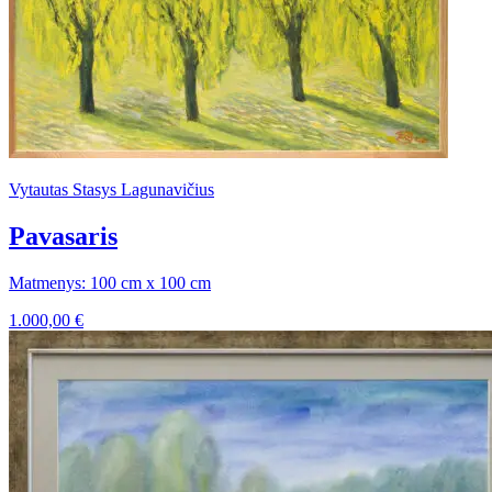
Vytautas Stasys Lagunavičius
Pavasaris
Matmenys: 100 cm x 100 cm
1.000,00
€