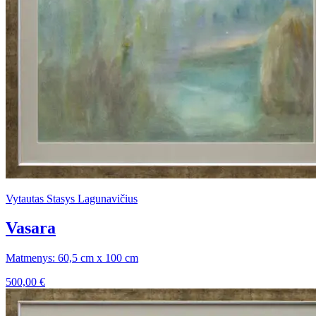
Vytautas Stasys Lagunavičius
Vasara
Matmenys: 60,5 cm x 100 cm
500,00
€