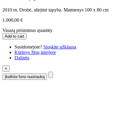
2010 m. Drobė, aliejinė tapyba. Matmenys 100 x 80 cm
1.000,00
€
Vasarą prisiminus quantity
Add to cart
Susidomėjote?
Siųskite užklausą
Kūrinys Jūsų interjere
Dalintis
×
Įkelkite fono nuotrauką