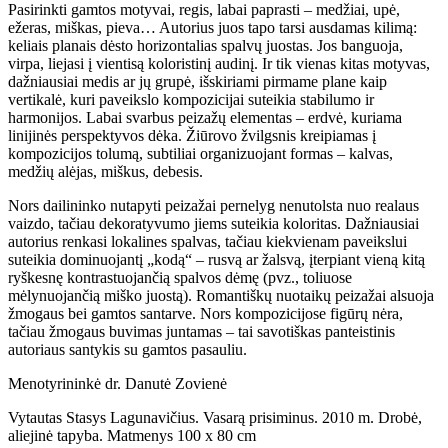
Pasirinkti gamtos motyvai, regis, labai paprasti – medžiai, upė,
ežeras, miškas, pieva… Autorius juos tapo tarsi ausdamas kilimą:
keliais planais dėsto horizontalias spalvų juostas. Jos banguoja,
virpa, liejasi į vientisą koloristinį audinį. Ir tik vienas kitas motyvas,
dažniausiai medis ar jų grupė, išskiriami pirmame plane kaip
vertikalė, kuri paveikslo kompozicijai suteikia stabilumo ir
harmonijos. Labai svarbus peizažų elementas – erdvė, kuriama
linijinės perspektyvos dėka. Žiūrovo žvilgsnis kreipiamas į
kompozicijos tolumą, subtiliai organizuojant formas – kalvas,
medžių alėjas, miškus, debesis.
Nors dailininko nutapyti peizažai pernelyg nenutolsta nuo realaus
vaizdo, tačiau dekoratyvumo jiems suteikia koloritas. Dažniausiai
autorius renkasi lokalines spalvas, tačiau kiekvienam paveikslui
suteikia dominuojantį „kodą“ – rusvą ar žalsvą, įterpiant vieną kitą
ryškesnę kontrastuojančią spalvos dėmę (pvz., toliuose
mėlynuojančią miško juostą). Romantiškų nuotaikų peizažai alsuoja
žmogaus bei gamtos santarve. Nors kompozicijose figūrų nėra,
tačiau žmogaus buvimas juntamas – tai savotiškas panteistinis
autoriaus santykis su gamtos pasauliu.
Menotyrininkė dr. Danutė Zovienė
Vytautas Stasys Lagunavičius. Vasarą prisiminus. 2010 m. Drobė,
aliejinė tapyba. Matmenys 100 x 80 cm