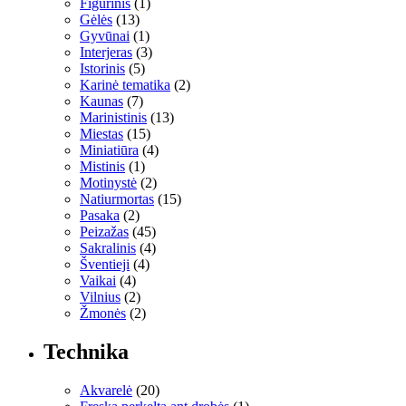
Figūrinis
(1)
Gėlės
(13)
Gyvūnai
(1)
Interjeras
(3)
Istorinis
(5)
Karinė tematika
(2)
Kaunas
(7)
Marinistinis
(13)
Miestas
(15)
Miniatiūra
(4)
Mistinis
(1)
Motinystė
(2)
Natiurmortas
(15)
Pasaka
(2)
Peizažas
(45)
Sakralinis
(4)
Šventieji
(4)
Vaikai
(4)
Vilnius
(2)
Žmonės
(2)
Technika
Akvarelė
(20)