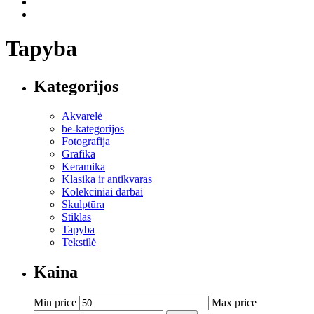
Tapyba
Kategorijos
Akvarelė
be-kategorijos
Fotografija
Grafika
Keramika
Klasika ir antikvaras
Kolekciniai darbai
Skulptūra
Stiklas
Tapyba
Tekstilė
Kaina
Min price
Max price