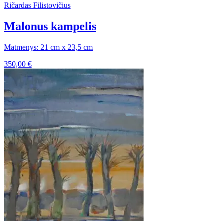
Ričardas Filistovičius
Malonus kampelis
Matmenys: 21 cm x 23,5 cm
350,00
€