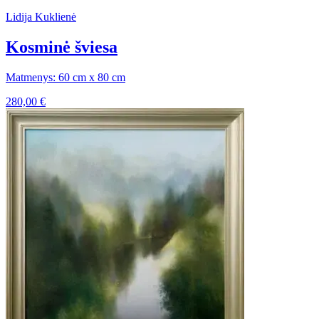
Lidija Kuklienė
Kosminė šviesa
Matmenys: 60 cm x 80 cm
280,00
€