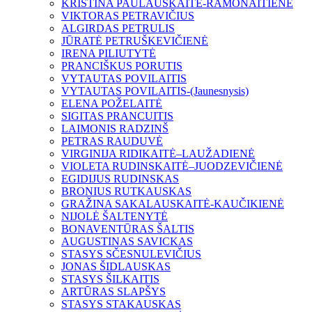
KRISTINA PAULAUSKAITĖ-RAMONAITIENĖ
VIKTORAS PETRAVIČIUS
ALGIRDAS PETRULIS
JŪRATĖ PETRUŠKEVIČIENĖ
IRENA PILIUTYTĖ
PRANCIŠKUS PORUTIS
VYTAUTAS POVILAITIS
VYTAUTAS POVILAITIS-(Jaunesnysis)
ELENA POŽELAITĖ
SIGITAS PRANCUITIS
LAIMONIS RADZINŠ
PETRAS RAUDUVĖ
VIRGINIJA RIDIKAITĖ–LAUŽADIENĖ
VIOLETA RUDINSKAITĖ–JUODZEVIČIENĖ
EGIDIJUS RUDINSKAS
BRONIUS RUTKAUSKAS
GRAŽINA SAKALAUSKAITĖ-KAUČIKIENĖ
NIJOLĖ ŠALTENYTĖ
BONAVENTŪRAS ŠALTIS
AUGUSTINAS SAVICKAS
STASYS SČESNULEVIČIUS
JONAS ŠIDLAUSKAS
STASYS ŠILKAITIS
ARTŪRAS SLAPŠYS
STASYS STAKAUSKAS