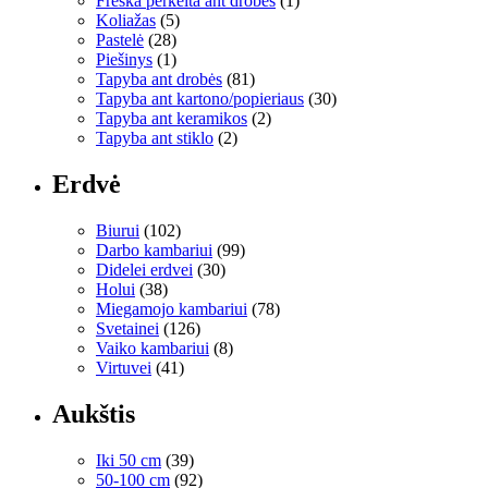
Freska perkelta ant drobės
(1)
Koliažas
(5)
Pastelė
(28)
Piešinys
(1)
Tapyba ant drobės
(81)
Tapyba ant kartono/popieriaus
(30)
Tapyba ant keramikos
(2)
Tapyba ant stiklo
(2)
Erdvė
Biurui
(102)
Darbo kambariui
(99)
Didelei erdvei
(30)
Holui
(38)
Miegamojo kambariui
(78)
Svetainei
(126)
Vaiko kambariui
(8)
Virtuvei
(41)
Aukštis
Iki 50 cm
(39)
50-100 cm
(92)