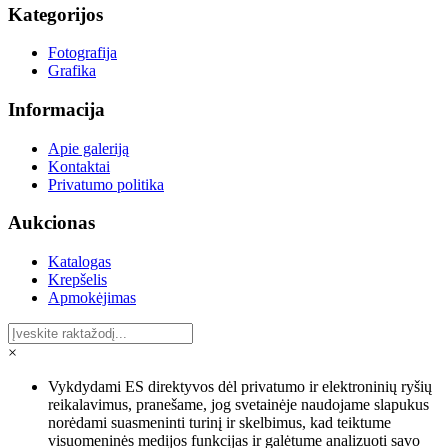
Kategorijos
Fotografija
Grafika
Informacija
Apie galeriją
Kontaktai
Privatumo politika
Aukcionas
Katalogas
Krepšelis
Apmokėjimas
×
Vykdydami ES direktyvos dėl privatumo ir elektroninių ryšių
reikalavimus, pranešame, jog svetainėje naudojame slapukus
norėdami suasmeninti turinį ir skelbimus, kad teiktume
visuomeninės medijos funkcijas ir galėtume analizuoti savo