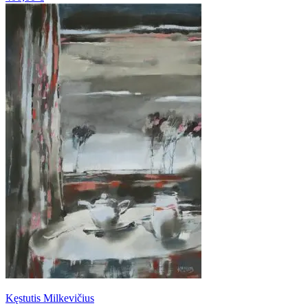
Kęstutis Milkevičius