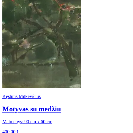
Kęstutis Milkevičius
Motyvas su medžiu
Matmenys: 90 cm x 60 cm
400,00
€