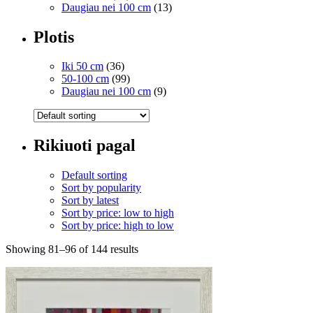
Daugiau nei 100 cm
(13)
Plotis
Iki 50 cm
(36)
50-100 cm
(99)
Daugiau nei 100 cm
(9)
Rikiuoti pagal
Default sorting
Sort by popularity
Sort by latest
Sort by price: low to high
Sort by price: high to low
Showing 81–96 of 144 results