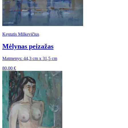
Kęstutis Milkevičius
Mėlynas peizažas
Matmenys: 44,3 cm x 31,5 cm
80,00
€