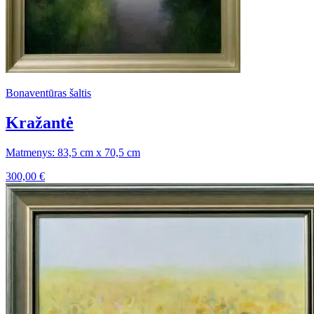
Bonaventūras šaltis
Kražantė
Matmenys: 83,5 cm x 70,5 cm
300,00
€