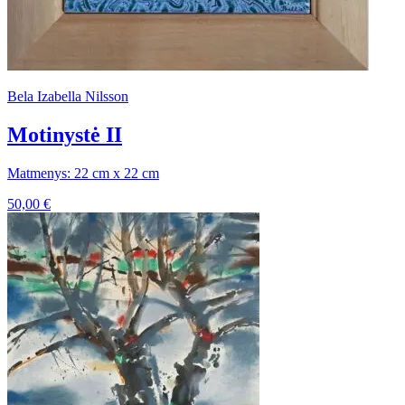
Bela Izabella Nilsson
Motinystė II
Matmenys: 22 cm x 22 cm
50,00
€