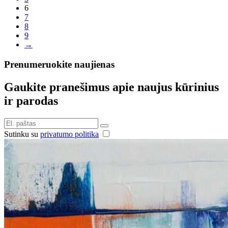
6
7
8
9
→
Prenumeruokite naujienas
Gaukite pranešimus apie naujus kūrinius
ir parodas
Sutinku su
privatumo politika