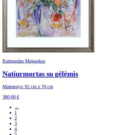
Raimundas Majauskas
Natiurmortas su gėlėmis
Matmenys: 92 cm x 70 cm
380,00
€
←
1
2
3
4
5