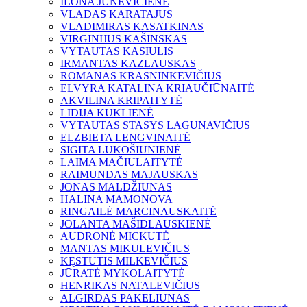
ILONA JUNEVIČIENĖ
VLADAS KARATAJUS
VLADIMIRAS KASATKINAS
VIRGINIJUS KAŠINSKAS
VYTAUTAS KASIULIS
IRMANTAS KAZLAUSKAS
ROMANAS KRASNINKEVIČIUS
ELVYRA KATALINA KRIAUČIŪNAITĖ
AKVILINA KRIPAITYTĖ
LIDIJA KUKLIENĖ
VYTAUTAS STASYS LAGUNAVIČIUS
ELZBIETA LENGVINAITĖ
SIGITA LUKOŠIŪNIENĖ
LAIMA MAČIULAITYTĖ
RAIMUNDAS MAJAUSKAS
JONAS MALDŽIŪNAS
HALINA MAMONOVA
RINGAILĖ MARCINAUSKAITĖ
JOLANTA MAŠIDLAUSKIENĖ
AUDRONĖ MICKUTĖ
MANTAS MIKULEVIČIUS
KĘSTUTIS MILKEVIČIUS
JŪRATĖ MYKOLAITYTĖ
HENRIKAS NATALEVIČIUS
ALGIRDAS PAKELIŪNAS