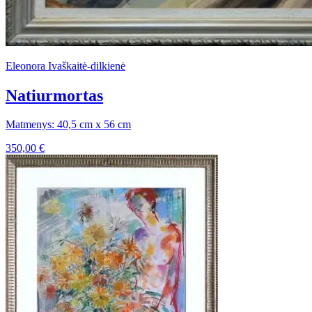
Eleonora Ivaškaitė-dilkienė
Natiurmortas
Matmenys: 40,5 cm x 56 cm
350,00
€