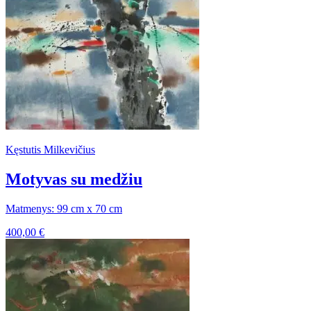
Kęstutis Milkevičius
Motyvas su medžiu
Matmenys: 99 cm x 70 cm
400,00
€