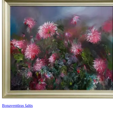
Bonaventūras šaltis