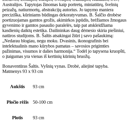
Australijos. Tapytojas žinomas kaip portretų, miniatiūrų, švelnių
peizažų, natiurmortų, abstrakcijų autorius. Jo tapymo maniera
preciziška, kūriniams būdingas dekoratyvumas. B. Šalčio drobėse
poetizuojamas gamtos grožis, akimirkos įspūdis, brėžiamos žmogaus
gyvenimo ir gamtos pasaulio paralelės, taip pat atskleidžiama
kasdienių daiktų estetika. Dailininkas daug dėmesio skiria piešiniui,
natūros studijoms. B. Šaltis atsakingai žiūri į savo pašaukimą:
„Nedarau blogiau, negu moku. Dvasinis, ikonografinis bei
intelektualinis mano kūrybos pamatas – savosios prigimties
pažinimas, visumos ir dalies harmonija.“ Todėl jo tapysena kruopšti,
o įtaigumas yra vienas iš kertinių kūrinių bruožų.
Bonaventūras Šaltis. Vyšnių vynas. Drobė, aliejinė tapyba.
Matmenys 93 x 93 cm
Aukštis
93 cm
Pločio rėžis
50-100 cm
Plotis
93 cm