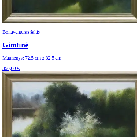
Bonaventūras šaltis
Gimtinė
Matmenys: 72,5 cm x 82,5 cm
350,00
€