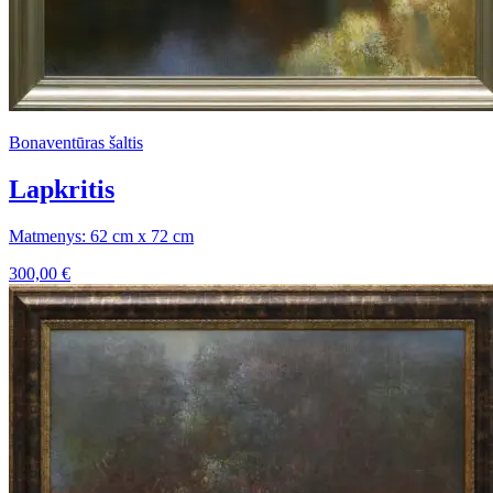
Bonaventūras šaltis
Lapkritis
Matmenys: 62 cm x 72 cm
300,00
€