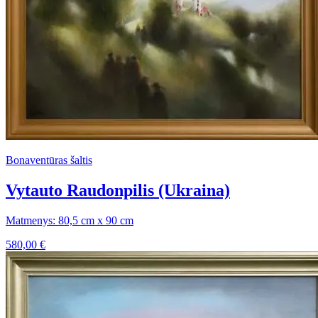
Bonaventūras šaltis
Vytauto Raudonpilis (Ukraina)
Matmenys: 80,5 cm x 90 cm
580,00
€