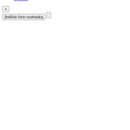
×
Įkelkite fono nuotrauką