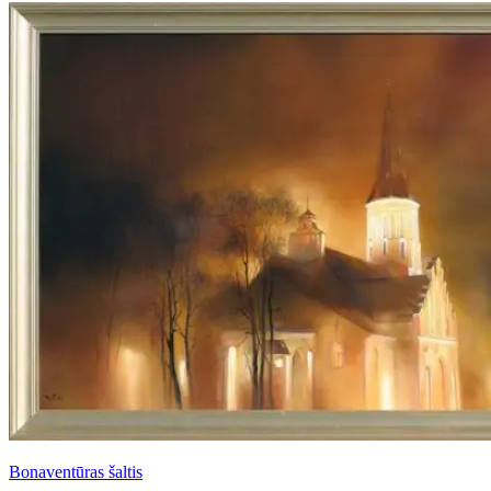
Bonaventūras šaltis