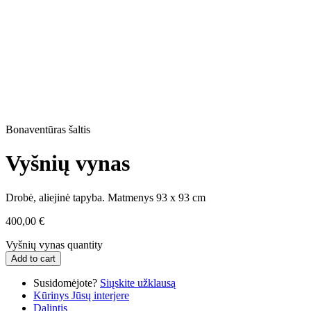
Bonaventūras šaltis
Vyšnių vynas
Drobė, aliejinė tapyba. Matmenys 93 x 93 cm
400,00
€
Vyšnių vynas quantity
Add to cart
Susidomėjote?
Siųskite užklausą
Kūrinys Jūsų interjere
Dalintis