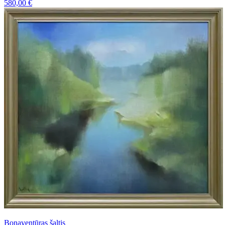
580,00
€
Bonaventūras šaltis