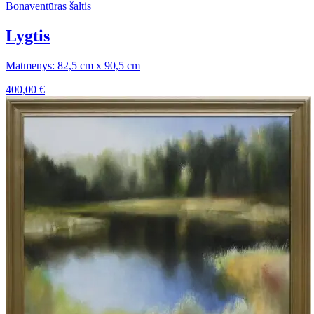
Bonaventūras šaltis
Lygtis
Matmenys: 82,5 cm x 90,5 cm
400,00
€