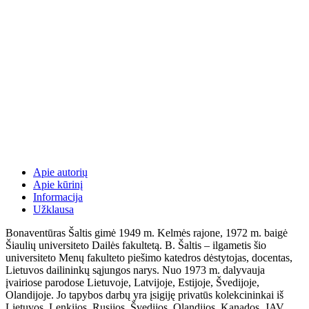
Apie autorių
Apie kūrinį
Informacija
Užklausa
Bonaventūras Šaltis gimė 1949 m. Kelmės rajone, 1972 m. baigė
Šiaulių universiteto Dailės fakultetą. B. Šaltis – ilgametis šio
universiteto Menų fakulteto piešimo katedros dėstytojas, docentas,
Lietuvos dailininkų sąjungos narys. Nuo 1973 m. dalyvauja
įvairiose parodose Lietuvoje, Latvijoje, Estijoje, Švedijoje,
Olandijoje. Jo tapybos darbų yra įsigiję privatūs kolekcininkai iš
Lietuvos, Lenkijos, Rusijos, Švedijos, Olandijos, Kanados, JAV,