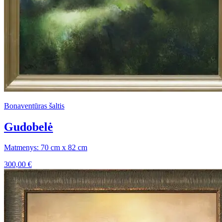
Bonaventūras šaltis
Gudobelė
Matmenys: 70 cm x 82 cm
300,00
€