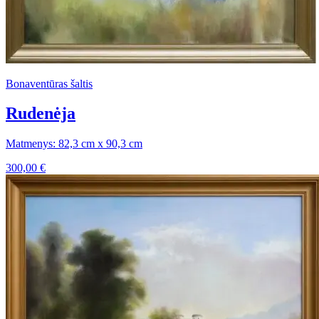
Bonaventūras šaltis
Rudenėja
Matmenys: 82,3 cm x 90,3 cm
300,00
€