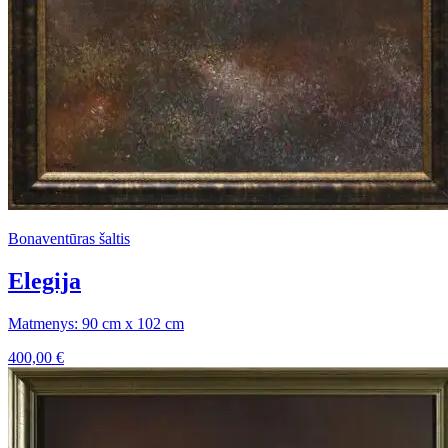
Bonaventūras šaltis
Elegija
Matmenys: 90 cm x 102 cm
400,00
€