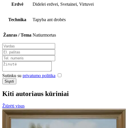
Erdvė
Didelei erdvei, Svetainei, Virtuvei
Technika
Tapyba ant drobės
Žanras / Tema
Natiurmortas
Sutinku su
privatumo politika
Siųsti
Kiti autoriaus kūriniai
Žiūrėti visus