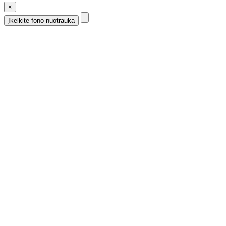
×
Įkelkite fono nuotrauką