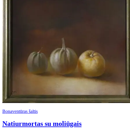
Bonaventūras šaltis
Natiurmortas su moliūgais