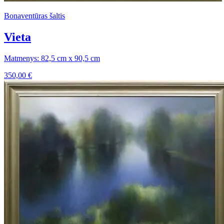
Bonaventūras šaltis
Vieta
Matmenys: 82,5 cm x 90,5 cm
350,00
€