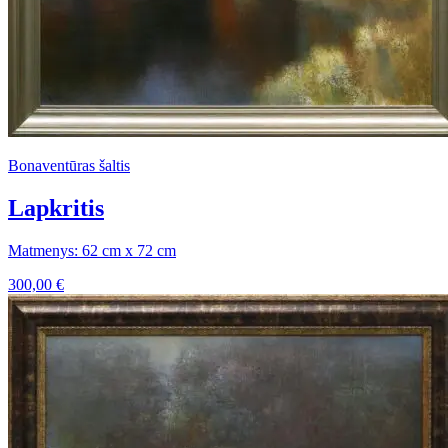
Bonaventūras šaltis
Lapkritis
Matmenys: 62 cm x 72 cm
300,00
€