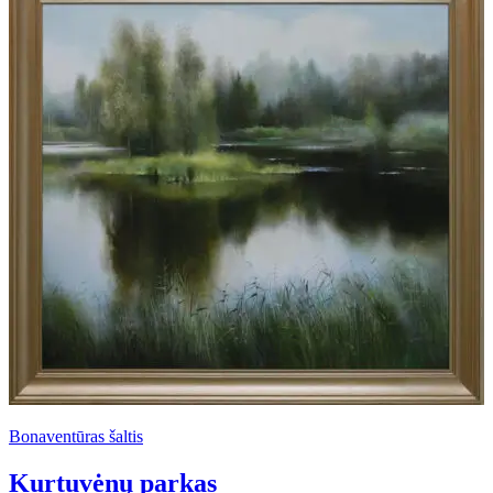
Bonaventūras šaltis
Kurtuvėnų parkas