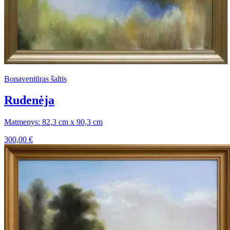
Bonaventūras šaltis
Rudenėja
Matmenys: 82,3 cm x 90,3 cm
300,00
€