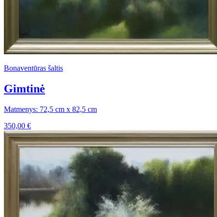
Bonaventūras šaltis
Gimtinė
Matmenys: 72,5 cm x 82,5 cm
350,00
€