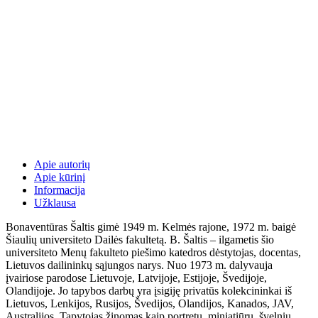
Apie autorių
Apie kūrinį
Informacija
Užklausa
Bonaventūras Šaltis gimė 1949 m. Kelmės rajone, 1972 m. baigė
Šiaulių universiteto Dailės fakultetą. B. Šaltis – ilgametis šio
universiteto Menų fakulteto piešimo katedros dėstytojas, docentas,
Lietuvos dailininkų sąjungos narys. Nuo 1973 m. dalyvauja
įvairiose parodose Lietuvoje, Latvijoje, Estijoje, Švedijoje,
Olandijoje. Jo tapybos darbų yra įsigiję privatūs kolekcininkai iš
Lietuvos, Lenkijos, Rusijos, Švedijos, Olandijos, Kanados, JAV,
Australijos. Tapytojas žinomas kaip portretų, miniatiūrų, švelnių