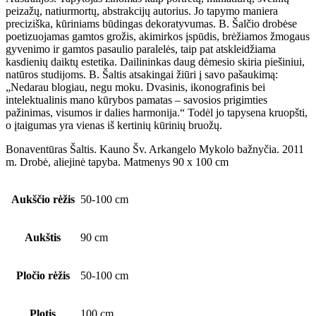
peizažų, natiurmortų, abstrakcijų autorius. Jo tapymo maniera
preciziška, kūriniams būdingas dekoratyvumas. B. Šalčio drobėse
poetizuojamas gamtos grožis, akimirkos įspūdis, brėžiamos žmogaus
gyvenimo ir gamtos pasaulio paralelės, taip pat atskleidžiama
kasdienių daiktų estetika. Dailininkas daug dėmesio skiria piešiniui,
natūros studijoms. B. Šaltis atsakingai žiūri į savo pašaukimą:
„Nedarau blogiau, negu moku. Dvasinis, ikonografinis bei
intelektualinis mano kūrybos pamatas – savosios prigimties
pažinimas, visumos ir dalies harmonija.“ Todėl jo tapysena kruopšti,
o įtaigumas yra vienas iš kertinių kūrinių bruožų.
Bonaventūras Šaltis. Kauno Šv. Arkangelo Mykolo bažnyčia. 2011
m. Drobė, aliejinė tapyba. Matmenys 90 x 100 cm
Aukščio rėžis
50-100 cm
Aukštis
90 cm
Pločio rėžis
50-100 cm
Plotis
100 cm