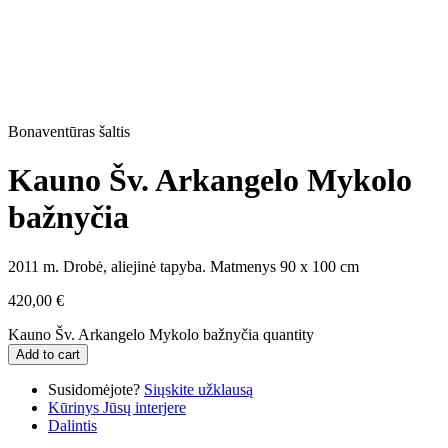
Bonaventūras šaltis
Kauno Šv. Arkangelo Mykolo
bažnyčia
2011 m. Drobė, aliejinė tapyba. Matmenys 90 x 100 cm
420,00
€
Kauno Šv. Arkangelo Mykolo bažnyčia quantity
Add to cart
Susidomėjote?
Siųskite užklausą
Kūrinys Jūsų interjere
Dalintis