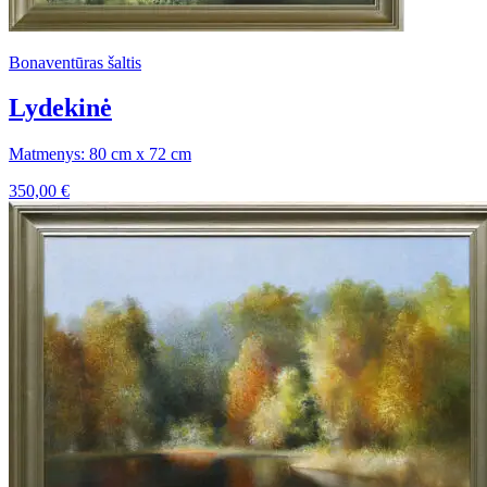
Bonaventūras šaltis
Lydekinė
Matmenys: 80 cm x 72 cm
350,00
€