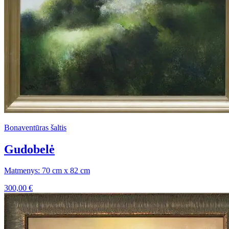
Bonaventūras šaltis
Gudobelė
Matmenys: 70 cm x 82 cm
300,00
€