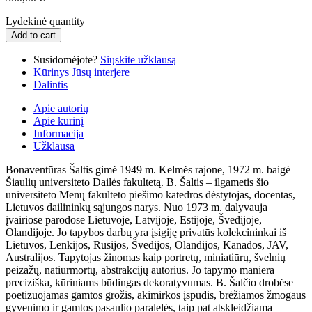
Lydekinė quantity
Add to cart
Susidomėjote?
Siųskite užklausą
Kūrinys Jūsų interjere
Dalintis
Apie autorių
Apie kūrinį
Informacija
Užklausa
Bonaventūras Šaltis gimė 1949 m. Kelmės rajone, 1972 m. baigė
Šiaulių universiteto Dailės fakultetą. B. Šaltis – ilgametis šio
universiteto Menų fakulteto piešimo katedros dėstytojas, docentas,
Lietuvos dailininkų sąjungos narys. Nuo 1973 m. dalyvauja
įvairiose parodose Lietuvoje, Latvijoje, Estijoje, Švedijoje,
Olandijoje. Jo tapybos darbų yra įsigiję privatūs kolekcininkai iš
Lietuvos, Lenkijos, Rusijos, Švedijos, Olandijos, Kanados, JAV,
Australijos. Tapytojas žinomas kaip portretų, miniatiūrų, švelnių
peizažų, natiurmortų, abstrakcijų autorius. Jo tapymo maniera
preciziška, kūriniams būdingas dekoratyvumas. B. Šalčio drobėse
poetizuojamas gamtos grožis, akimirkos įspūdis, brėžiamos žmogaus
gyvenimo ir gamtos pasaulio paralelės, taip pat atskleidžiama