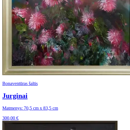
Bonaventūras šaltis
Jurginai
Matmenys: 70,5 cm x 83,5 cm
300,00
€