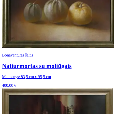
Bonaventūras šaltis
Natiurmortas su moliūgais
Matmenys: 83,5 cm x 95,5 cm
400,00
€