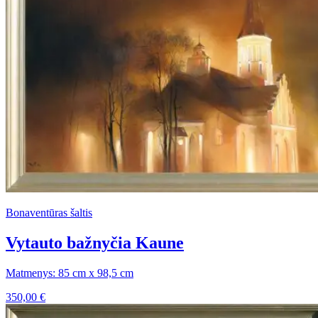
Bonaventūras šaltis
Vytauto bažnyčia Kaune
Matmenys: 85 cm x 98,5 cm
350,00
€