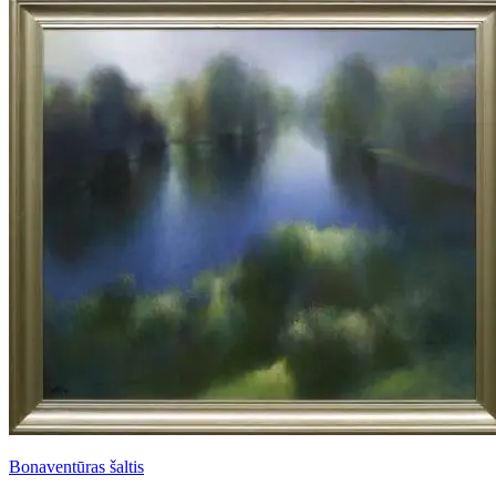
Bonaventūras šaltis