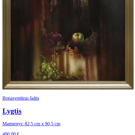
Bonaventūras šaltis
Lygtis
Matmenys: 82,5 cm x 90,5 cm
400,00
€