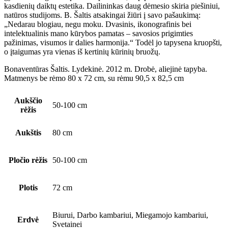
kasdienių daiktų estetika. Dailininkas daug dėmesio skiria piešiniui,
natūros studijoms. B. Šaltis atsakingai žiūri į savo pašaukimą:
„Nedarau blogiau, negu moku. Dvasinis, ikonografinis bei
intelektualinis mano kūrybos pamatas – savosios prigimties
pažinimas, visumos ir dalies harmonija.“ Todėl jo tapysena kruopšti,
o įtaigumas yra vienas iš kertinių kūrinių bruožų.
Bonaventūras Šaltis. Lydekinė. 2012 m. Drobė, aliejinė tapyba.
Matmenys be rėmo 80 x 72 cm, su rėmu 90,5 x 82,5 cm
Aukščio
50-100 cm
rėžis
Aukštis
80 cm
Pločio rėžis
50-100 cm
Plotis
72 cm
Biurui, Darbo kambariui, Miegamojo kambariui,
Erdvė
Svetainei