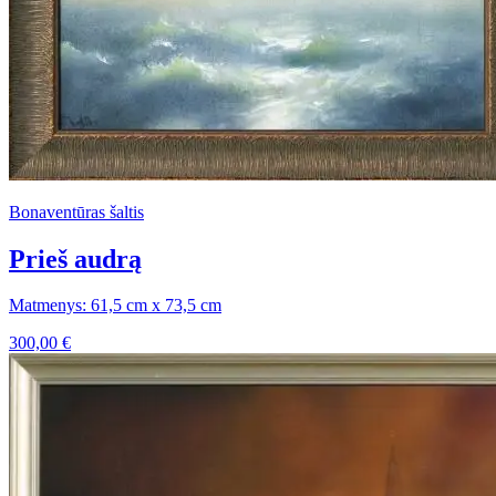
Bonaventūras šaltis
Prieš audrą
Matmenys: 61,5 cm x 73,5 cm
300,00
€