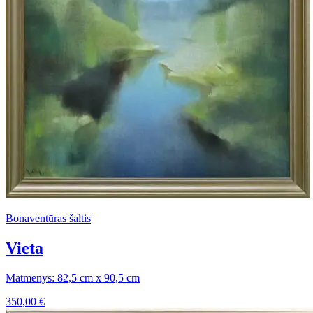
Bonaventūras šaltis
Vieta
Matmenys: 82,5 cm x 90,5 cm
350,00
€