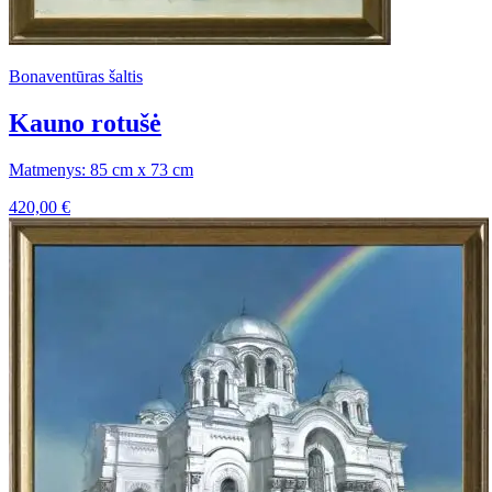
Bonaventūras šaltis
Kauno rotušė
Matmenys: 85 cm x 73 cm
420,00
€