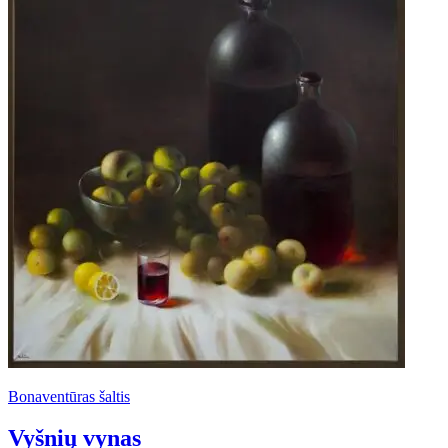
Bonaventūras šaltis
Vyšnių vynas