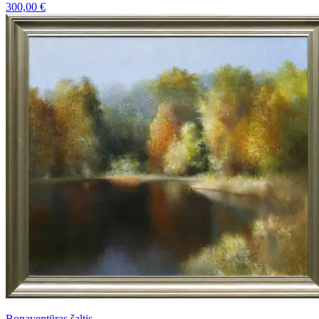
300,00
€
Bonaventūras šaltis