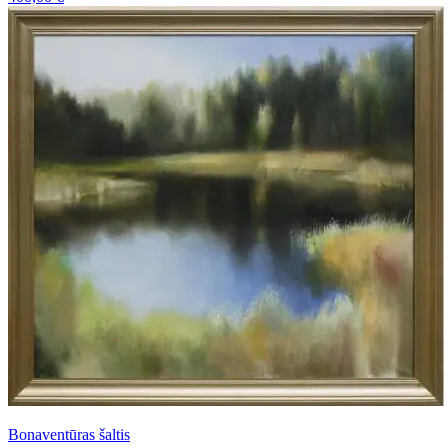
Bonaventūras šaltis