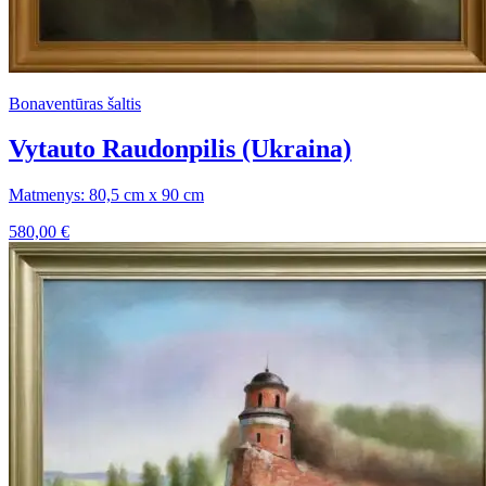
Bonaventūras šaltis
Vytauto Raudonpilis (Ukraina)
Matmenys: 80,5 cm x 90 cm
580,00
€