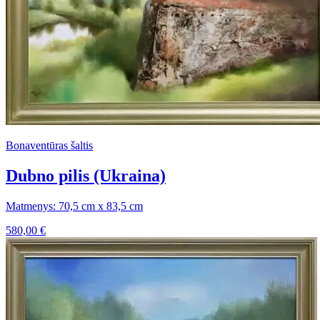
Bonaventūras šaltis
Dubno pilis (Ukraina)
Matmenys: 70,5 cm x 83,5 cm
580,00
€