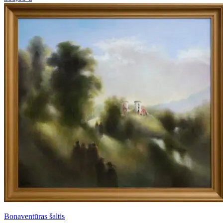
Bonaventūras šaltis