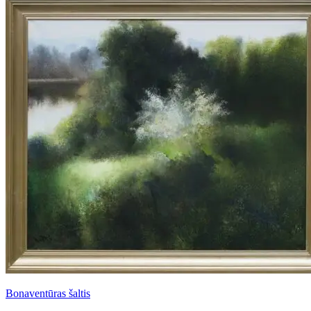
Bonaventūras šaltis