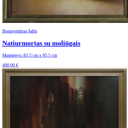
Bonaventūras šaltis
Natiurmortas su moliūgais
Matmenys: 83,5 cm x 95,5 cm
400,00
€