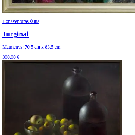
Bonaventūras šaltis
Jurginai
Matmenys: 70,5 cm x 83,5 cm
300,00
€