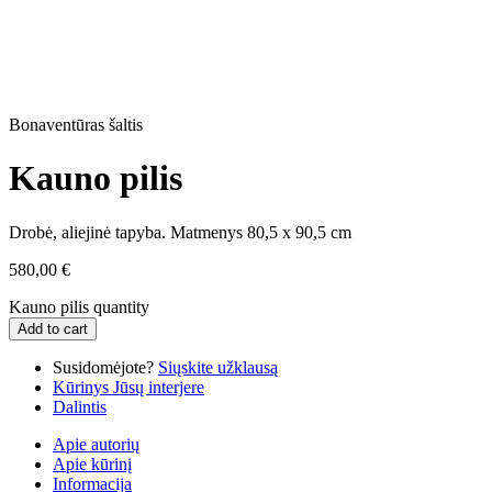
Bonaventūras šaltis
Kauno pilis
Drobė, aliejinė tapyba. Matmenys 80,5 x 90,5 cm
580,00
€
Kauno pilis quantity
Add to cart
Susidomėjote?
Siųskite užklausą
Kūrinys Jūsų interjere
Dalintis
Apie autorių
Apie kūrinį
Informacija