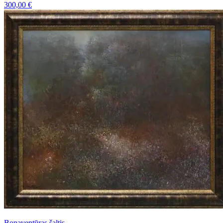
300,00
€
Bonaventūras šaltis