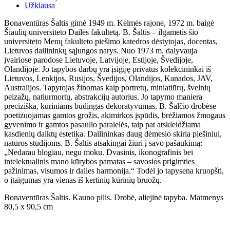
Užklausa
Bonaventūras Šaltis gimė 1949 m. Kelmės rajone, 1972 m. baigė
Šiaulių universiteto Dailės fakultetą. B. Šaltis – ilgametis šio
universiteto Menų fakulteto piešimo katedros dėstytojas, docentas,
Lietuvos dailininkų sąjungos narys. Nuo 1973 m. dalyvauja
įvairiose parodose Lietuvoje, Latvijoje, Estijoje, Švedijoje,
Olandijoje. Jo tapybos darbų yra įsigiję privatūs kolekcininkai iš
Lietuvos, Lenkijos, Rusijos, Švedijos, Olandijos, Kanados, JAV,
Australijos. Tapytojas žinomas kaip portretų, miniatiūrų, švelnių
peizažų, natiurmortų, abstrakcijų autorius. Jo tapymo maniera
preciziška, kūriniams būdingas dekoratyvumas. B. Šalčio drobėse
poetizuojamas gamtos grožis, akimirkos įspūdis, brėžiamos žmogaus
gyvenimo ir gamtos pasaulio paralelės, taip pat atskleidžiama
kasdienių daiktų estetika. Dailininkas daug dėmesio skiria piešiniui,
natūros studijoms. B. Šaltis atsakingai žiūri į savo pašaukimą:
„Nedarau blogiau, negu moku. Dvasinis, ikonografinis bei
intelektualinis mano kūrybos pamatas – savosios prigimties
pažinimas, visumos ir dalies harmonija.“ Todėl jo tapysena kruopšti,
o įtaigumas yra vienas iš kertinių kūrinių bruožų.
Bonaventūras Šaltis. Kauno pilis. Drobė, aliejinė tapyba. Matmenys
80,5 x 90,5 cm