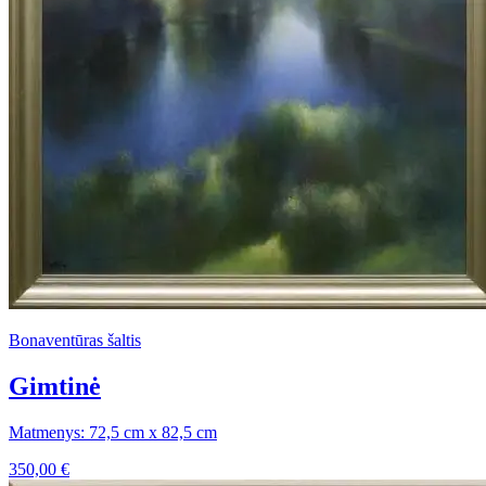
Bonaventūras šaltis
Gimtinė
Matmenys: 72,5 cm x 82,5 cm
350,00
€