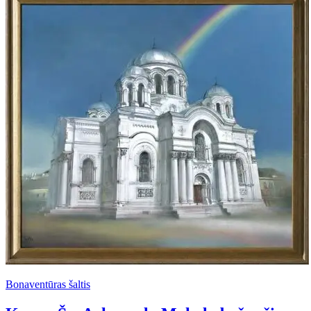
Bonaventūras šaltis