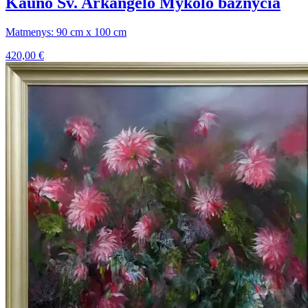
Kauno Šv. Arkangelo Mykolo bažnyčia
Matmenys: 90 cm x 100 cm
420,00
€