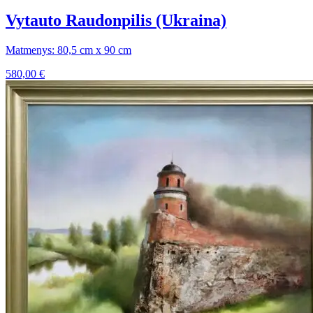
Vytauto Raudonpilis (Ukraina)
Matmenys: 80,5 cm x 90 cm
580,00
€