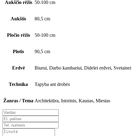
Aukščio rėžis
50-100 cm
Aukštis
80,5 cm
Pločio rėžis
50-100 cm
Plotis
90,5 cm
Erdvė
Biurui, Darbo kambariui, Didelei erdvei, Svetainei
Technika
Tapyba ant drobės
Žanras / Tema
Architektūra, Istorinis, Kaunas, Miestas