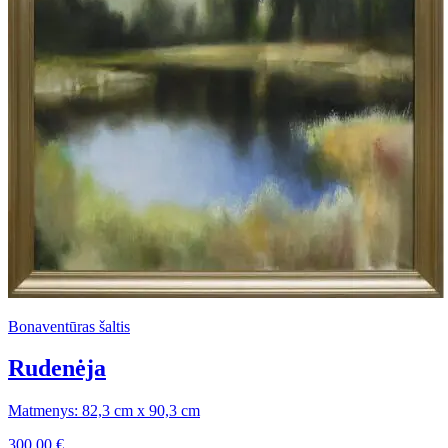
Bonaventūras šaltis
Rudenėja
Matmenys: 82,3 cm x 90,3 cm
300,00
€