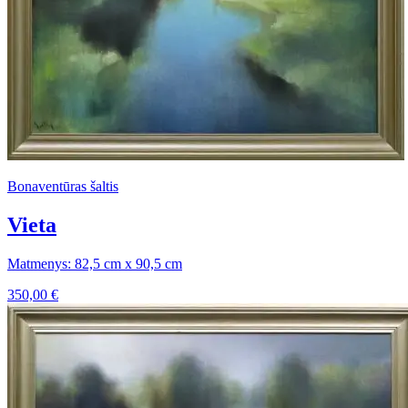
Bonaventūras šaltis
Vieta
Matmenys: 82,5 cm x 90,5 cm
350,00
€