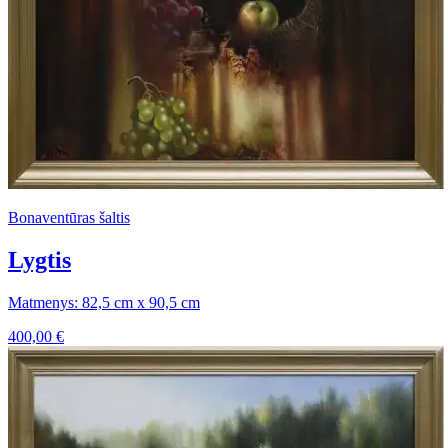
Bonaventūras šaltis
Lygtis
Matmenys: 82,5 cm x 90,5 cm
400,00
€