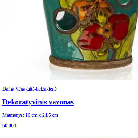
Daina Vanagaitė-belžakienė
Dekoratyvinis vazonas
Matmenys: 16 cm x 24,5 cm
60,00
€