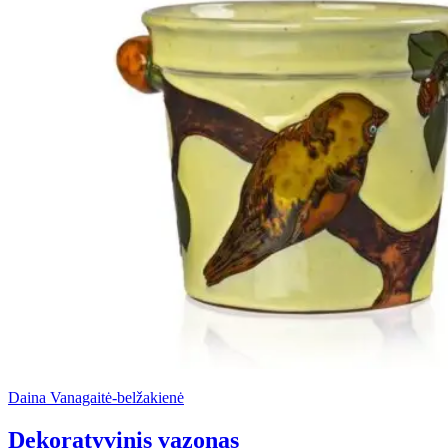
Daina Vanagaitė-belžakienė
Dekoratyvinis vazonas