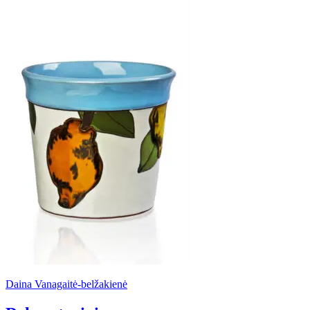
Daina Vanagaitė-belžakienė