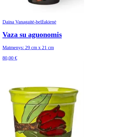
Daina Vanagaitė-belžakienė
Vaza su aguonomis
Matmenys: 29 cm x 21 cm
80,00
€