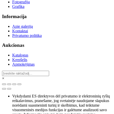
Fotografija
Grafika
Informacija
Apie galeriją
Kontaktai
Privatumo politika
Aukcionas
Katalogas
Krepšelis
Apmokėjimas
×
Vykdydami ES direktyvos dėl privatumo ir elektroninių ryšių
reikalavimus, pranešame, jog svetainėje naudojame slapukus
norėdami suasmeninti turinį ir skelbimus, kad teiktume
visuomeninės medijos funkcijas ir galėtume analizuoti savo