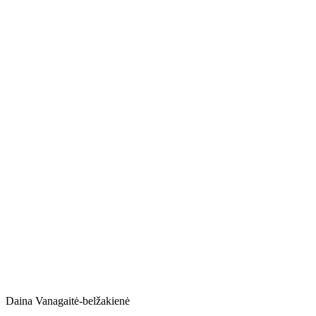
Daina Vanagaitė-belžakienė