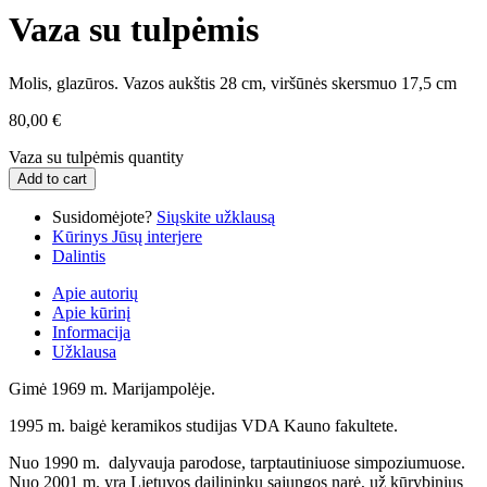
Vaza su tulpėmis
Molis, glazūros. Vazos aukštis 28 cm, viršūnės skersmuo 17,5 cm
80,00
€
Vaza su tulpėmis quantity
Add to cart
Susidomėjote?
Siųskite užklausą
Kūrinys Jūsų interjere
Dalintis
Apie autorių
Apie kūrinį
Informacija
Užklausa
Gimė 1969 m. Marijampolėje.
1995 m. baigė keramikos studijas VDA Kauno fakultete.
Nuo 1990 m. dalyvauja parodose, tarptautiniuose simpoziumuose.
Nuo 2001 m. yra Lietuvos dailininkų sąjungos narė, už kūrybinius