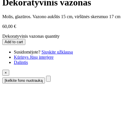
Dekoratyvinis vazonas
Molis, glazūros. Vazono aukštis 15 cm, viršūnės skersmuo 17 cm
60,00
€
Dekoratyvinis vazonas quantity
Add to cart
Susidomėjote?
Siųskite užklausą
Kūrinys Jūsų interjere
Dalintis
×
Įkelkite fono nuotrauką