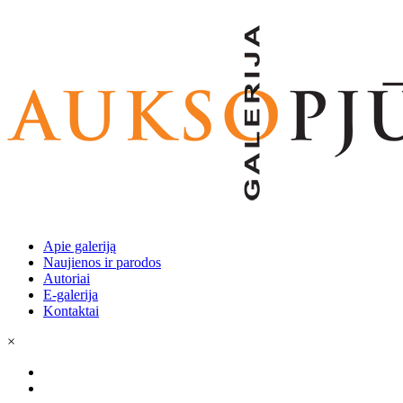
Apie galeriją
Naujienos ir parodos
Autoriai
E-galerija
Kontaktai
×