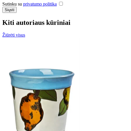
Sutinku su
privatumo politika
Siųsti
Kiti autoriaus kūriniai
Žiūrėti visus