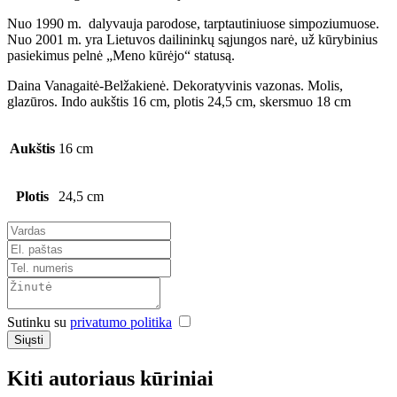
Nuo 1990 m. dalyvauja parodose, tarptautiniuose simpoziumuose.
Nuo 2001 m. yra Lietuvos dailininkų sąjungos narė, už kūrybinius
pasiekimus pelnė „Meno kūrėjo“ statusą.
Daina Vanagaitė-Belžakienė. Dekoratyvinis vazonas. Molis,
glazūros. Indo aukštis 16 cm, plotis 24,5 cm, skersmuo 18 cm
Aukštis
16 cm
Plotis
24,5 cm
Sutinku su
privatumo politika
Siųsti
Kiti autoriaus kūriniai