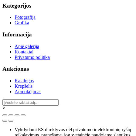
Kategorijos
Fotografija
Grafika
Informacija
Apie galeriją
Kontaktai
Privatumo politika
Aukcionas
Katalogas
Krepšelis
Apmokėjimas
×
Vykdydami ES direktyvos dėl privatumo ir elektroninių ryšių
reikalavimus, pranešame, jog svetainėje naudojame slapukus