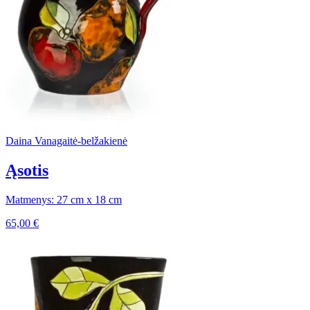
Daina Vanagaitė-belžakienė
Ąsotis
Matmenys: 27 cm x 18 cm
65,00
€