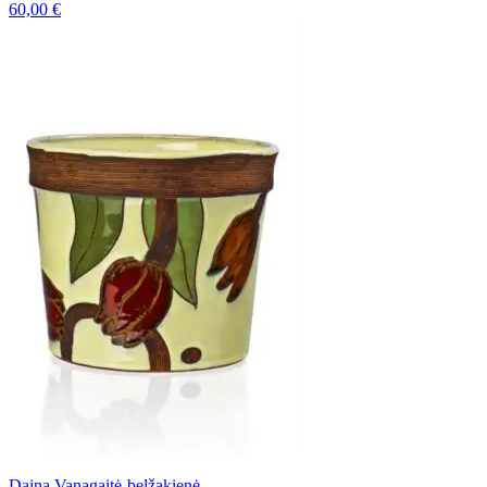
60,00
€
Daina Vanagaitė-belžakienė