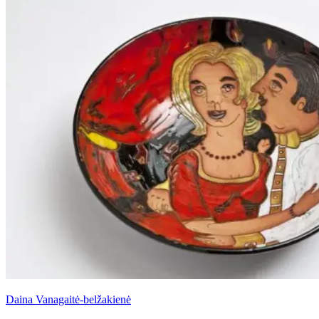
Daina Vanagaitė-belžakienė