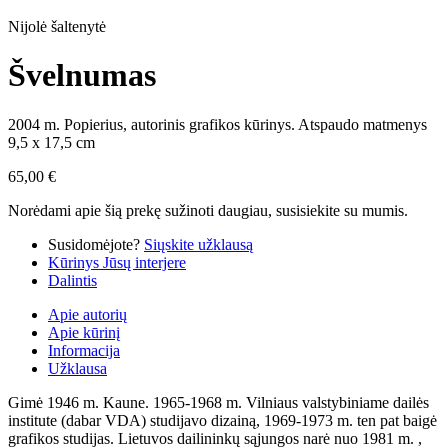
Nijolė šaltenytė
Švelnumas
2004 m. Popierius, autorinis grafikos kūrinys. Atspaudo matmenys
9,5 x 17,5 cm
65,00
€
Norėdami apie šią prekę sužinoti daugiau, susisiekite su mumis.
Susidomėjote?
Siųskite užklausą
Kūrinys Jūsų interjere
Dalintis
Apie autorių
Apie kūrinį
Informacija
Užklausa
Gimė 1946 m. Kaune. 1965-1968 m. Vilniaus valstybiniame dailės
institute (dabar VDA) studijavo dizainą, 1969-1973 m. ten pat baigė
grafikos studijas. Lietuvos dailininkų sąjungos narė nuo 1981 m. ,