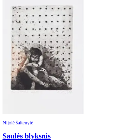
Nijolė šaltenytė
Saulės blyksnis