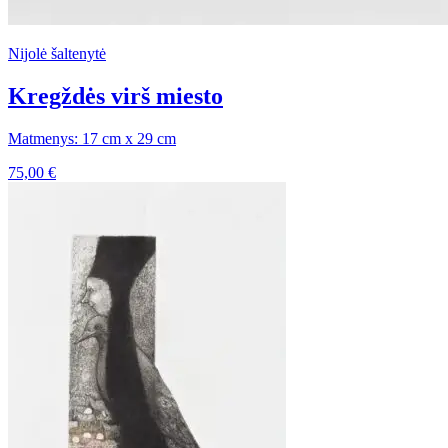
Nijolė šaltenytė
Kregždės virš miesto
Matmenys: 17 cm x 29 cm
75,00
€