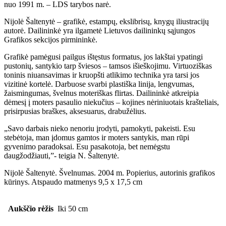
nuo 1991 m. – LDS tarybos narė.
Nijolė Šaltenytė – grafikė, estampų, ekslibrisų, knygų iliustracijų
autorė. Dailininkė yra ilgametė Lietuvos dailininkų sąjungos
Grafikos sekcijos pirmininkė.
Grafikė pamėgusi pailgus ištęstus formatus, jos lakštai ypatingi
pustonių, santykio tarp šviesos – tamsos išieškojimu. Virtuoziškas
toninis niuansavimas ir kruopšti atlikimo technika yra tarsi jos
vizitinė kortelė. Darbuose svarbi plastiška linija, lengvumas,
žaismingumas, švelnus moteriškas flirtas. Dailininkė atkreipia
dėmesį į moters pasaulio niekučius – kojines nėriniuotais krašteliais,
prisirpusias braškes, aksesuarus, drabužėlius.
„Savo darbais nieko nenoriu įrodyti, pamokyti, pakeisti. Esu
stebėtoja, man įdomus gamtos ir moters santykis, man rūpi
gyvenimo paradoksai. Esu pasakotoja, bet nemėgstu
daugžodžiauti,”- teigia N. Šaltenytė.
Nijolė Šaltenytė. Švelnumas. 2004 m. Popierius, autorinis grafikos
kūrinys. Atspaudo matmenys 9,5 x 17,5 cm
Aukščio rėžis
Iki 50 cm