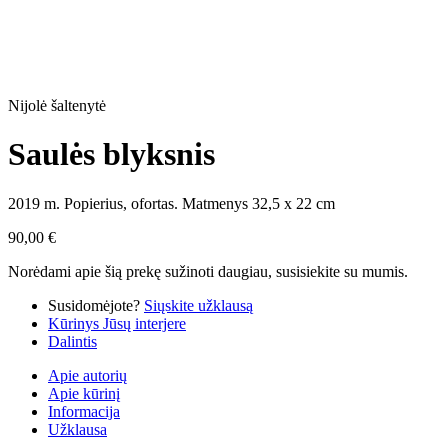
Nijolė šaltenytė
Saulės blyksnis
2019 m. Popierius, ofortas. Matmenys 32,5 x 22 cm
90,00
€
Norėdami apie šią prekę sužinoti daugiau, susisiekite su mumis.
Susidomėjote?
Siųskite užklausą
Kūrinys Jūsų interjere
Dalintis
Apie autorių
Apie kūrinį
Informacija
Užklausa