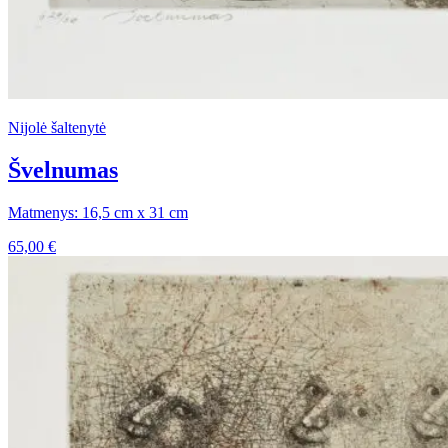
Nijolė šaltenytė
Švelnumas
Matmenys: 16,5 cm x 31 cm
65,00
€