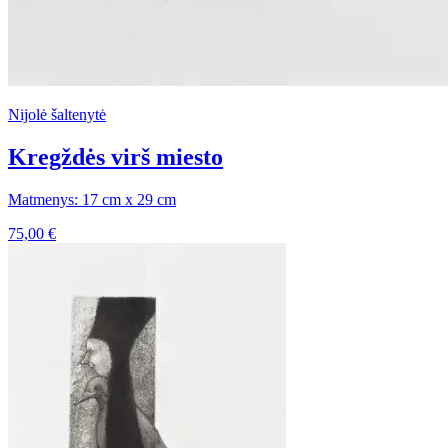
Nijolė šaltenytė
Kregždės virš miesto
Matmenys: 17 cm x 29 cm
75,00
€