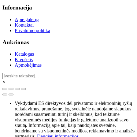
Informacija
Apie galeriją
Kontaktai
Privatumo politika
Aukcionas
Katalogas
Krepšelis
Apmokėjimas
×
Vykdydami ES direktyvos dėl privatumo ir elektroninių ryšių
reikalavimus, pranešame, jog svetainėje naudojame slapukus
norėdami suasmeninti turinį ir skelbimus, kad teiktume
visuomeninės medijos funkcijas ir galėtume analizuoti savo
srautą. Informaciją apie tai, kaip naudojatės svetaine,
bendriname su visuomeninės medijos, reklamavimo ir analizės
partneriais.
Daugiau informacijos