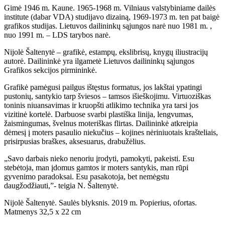
Gimė 1946 m. Kaune. 1965-1968 m. Vilniaus valstybiniame dailės
institute (dabar VDA) studijavo dizainą, 1969-1973 m. ten pat baigė
grafikos studijas. Lietuvos dailininkų sąjungos narė nuo 1981 m. ,
nuo 1991 m. – LDS tarybos narė.
Nijolė Šaltenytė – grafikė, estampų, ekslibrisų, knygų iliustracijų
autorė. Dailininkė yra ilgametė Lietuvos dailininkų sąjungos
Grafikos sekcijos pirmininkė.
Grafikė pamėgusi pailgus ištęstus formatus, jos lakštai ypatingi
pustonių, santykio tarp šviesos – tamsos išieškojimu. Virtuoziškas
toninis niuansavimas ir kruopšti atlikimo technika yra tarsi jos
vizitinė kortelė. Darbuose svarbi plastiška linija, lengvumas,
žaismingumas, švelnus moteriškas flirtas. Dailininkė atkreipia
dėmesį į moters pasaulio niekučius – kojines nėriniuotais krašteliais,
prisirpusias braškes, aksesuarus, drabužėlius.
„Savo darbais nieko nenoriu įrodyti, pamokyti, pakeisti. Esu
stebėtoja, man įdomus gamtos ir moters santykis, man rūpi
gyvenimo paradoksai. Esu pasakotoja, bet nemėgstu
daugžodžiauti,”- teigia N. Šaltenytė.
Nijolė Šaltenytė. Saulės blyksnis. 2019 m. Popierius, ofortas.
Matmenys 32,5 x 22 cm