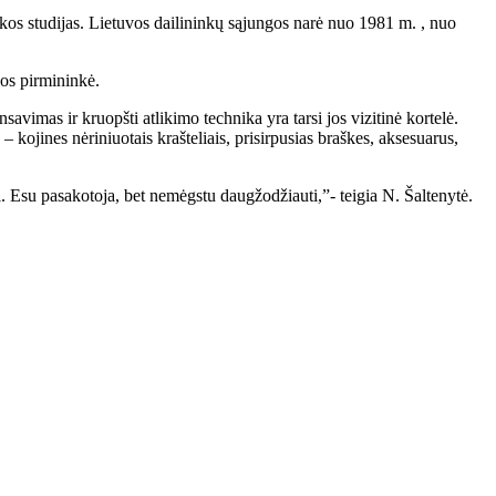
os studijas. Lietuvos dailininkų sąjungos narė nuo 1981 m. , nuo
jos pirmininkė.
savimas ir kruopšti atlikimo technika yra tarsi jos vizitinė kortelė.
 kojines nėriniuotais krašteliais, prisirpusias braškes, aksesuarus,
 Esu pasakotoja, bet nemėgstu daugžodžiauti,”- teigia N. Šaltenytė.