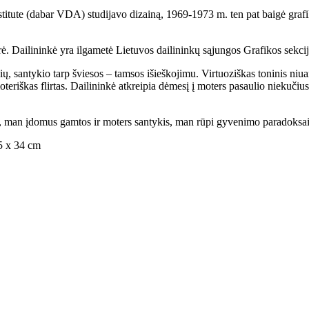
tute (dabar VDA) studijavo dizainą, 1969-1973 m. ten pat baigė grafik
orė. Dailininkė yra ilgametė Lietuvos dailininkų sąjungos Grafikos sekci
ų, santykio tarp šviesos – tamsos išieškojimu. Virtuoziškas toninis niuan
riškas flirtas. Dailininkė atkreipia dėmesį į moters pasaulio niekučius –
ja, man įdomus gamtos ir moters santykis, man rūpi gyvenimo paradoksai.
45 x 34 cm