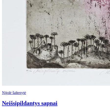
Nijolė šaltenytė
Neišsipildantys sapnai