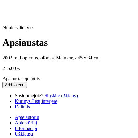
Nijolė šaltenytė
Apsiaustas
2002 m. Popierius, ofortas. Matmenys 45 x 34 cm
215,00
€
Apsiaustas quantity
Add to cart
Susidomėjote?
Siųskite užklausą
Kūrinys Jūsų interjere
Dalintis
Apie autorių
Apie kūrinį
Informacija
Užklausa