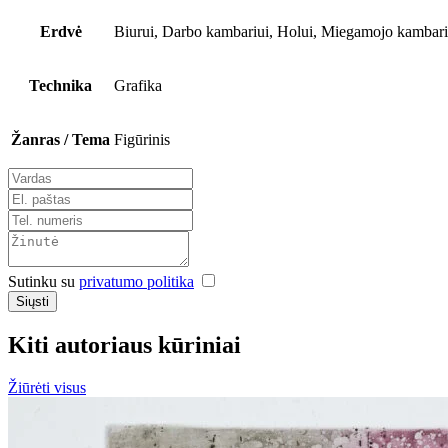
Erdvė
Biurui, Darbo kambariui, Holui, Miegamojo kambariu
Technika
Grafika
Žanras / Tema
Figūrinis
Sutinku su
privatumo politika
Siųsti
Kiti autoriaus kūriniai
Žiūrėti visus