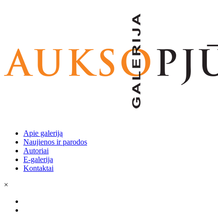
Apie galeriją
Naujienos ir parodos
Autoriai
E-galerija
Kontaktai
×