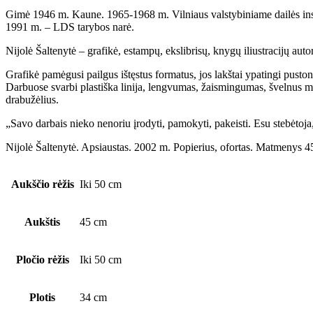
Gimė 1946 m. Kaune. 1965-1968 m. Vilniaus valstybiniame dailės insti
1991 m. – LDS tarybos narė.
Nijolė Šaltenytė – grafikė, estampų, ekslibrisų, knygų iliustracijų aut
Grafikė pamėgusi pailgus ištęstus formatus, jos lakštai ypatingi pustoni
Darbuose svarbi plastiška linija, lengvumas, žaismingumas, švelnus mote
drabužėlius.
„Savo darbais nieko nenoriu įrodyti, pamokyti, pakeisti. Esu stebėto
Nijolė Šaltenytė. Apsiaustas. 2002 m. Popierius, ofortas. Matmenys 
Aukščio rėžis
Iki 50 cm
Aukštis
45 cm
Pločio rėžis
Iki 50 cm
Plotis
34 cm