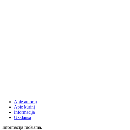
Apie autorių
Apie kūrinį
Informacija
Užklausa
Informacija ruošiama.