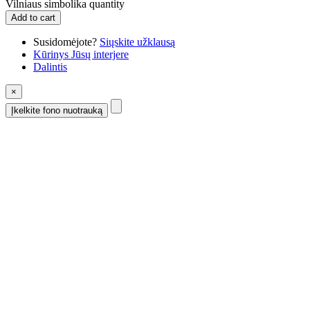
Vilniaus simbolika quantity
Add to cart
Susidomėjote?
Siųskite užklausą
Kūrinys Jūsų interjere
Dalintis
×
Įkelkite fono nuotrauką