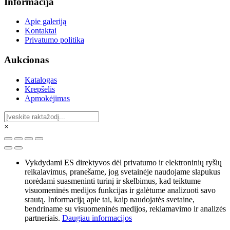
Informacija
Apie galeriją
Kontaktai
Privatumo politika
Aukcionas
Katalogas
Krepšelis
Apmokėjimas
×
Vykdydami ES direktyvos dėl privatumo ir elektroninių ryšių
reikalavimus, pranešame, jog svetainėje naudojame slapukus
norėdami suasmeninti turinį ir skelbimus, kad teiktume
visuomeninės medijos funkcijas ir galėtume analizuoti savo
srautą. Informaciją apie tai, kaip naudojatės svetaine,
bendriname su visuomeninės medijos, reklamavimo ir analizės
partneriais.
Daugiau informacijos