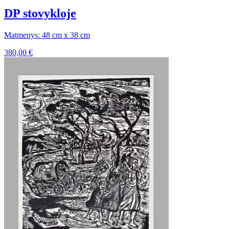
DP stovykloje
Matmenys: 48 cm x 38 cm
380,00
€