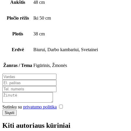
Aukštis
48 cm
Pločio rėžis
Iki 50 cm
Plotis
38 cm
Erdvė
Biurui, Darbo kambariui, Svetainei
Žanras / Tema
Figūrinis, Žmonės
Sutinku su
privatumo politika
Siųsti
Kiti autoriaus kūriniai