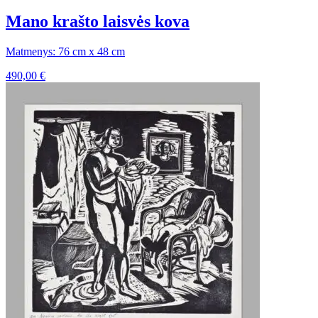
Mano krašto laisvės kova
Matmenys: 76 cm x 48 cm
490,00
€