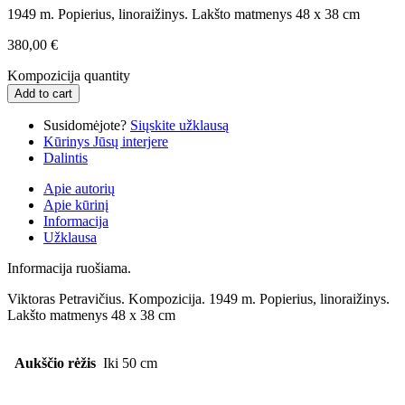
1949 m. Popierius, linoraižinys. Lakšto matmenys 48 x 38 cm
380,00
€
Kompozicija quantity
Add to cart
Susidomėjote?
Siųskite užklausą
Kūrinys Jūsų interjere
Dalintis
Apie autorių
Apie kūrinį
Informacija
Užklausa
Informacija ruošiama.
Viktoras Petravičius. Kompozicija. 1949 m. Popierius, linoraižinys.
Lakšto matmenys 48 x 38 cm
Aukščio rėžis
Iki 50 cm