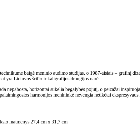
chnikume baigė meninio audimo studijas, o 1987-aisiais – grafinį dizai
 yra Lietuvos šrifto ir kaligrafijos draugijos narė.
da nepabosta, horizontai sukelia begalybės pojūtį, o peizažai inspiruoja
a palaimingosios harmonijos menininkė nevengia netikėtai ekspresyvaus, 
eikslo matmenys 27,4 cm x 31,7 cm