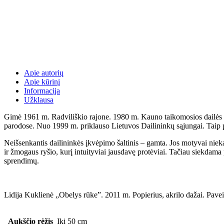
Apie autorių
Apie kūrinį
Informacija
Užklausa
Gimė 1961 m. Radviliškio rajone. 1980 m. Kauno taikomosios dailės te
parodose. Nuo 1999 m. priklauso Lietuvos Dailininkų sąjungai. Taip pat
Neišsenkantis dailininkės įkvėpimo šaltinis – gamta. Jos motyvai nieka
ir žmogaus ryšio, kurį intuityviai jausdavę protėviai. Tačiau siekdam
sprendimų.
Lidija Kuklienė „Obelys rūke”. 2011 m. Popierius, akrilo dažai. Pav
Aukščio rėžis
Iki 50 cm