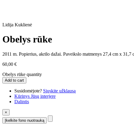
Lidija Kuklienė
Obelys rūke
2011 m. Popierius, akrilo dažai. Paveikslo matmenys 27,4 cm x 31,7
60,00
€
Obelys rūke quantity
Add to cart
Susidomėjote?
Siųskite užklausą
Kūrinys Jūsų interjere
Dalintis
×
Įkelkite fono nuotrauką