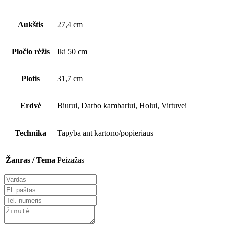
Aukštis
27,4 cm
Pločio rėžis
Iki 50 cm
Plotis
31,7 cm
Erdvė
Biurui, Darbo kambariui, Holui, Virtuvei
Technika
Tapyba ant kartono/popieriaus
Žanras / Tema
Peizažas