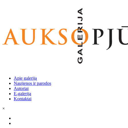
Apie galeriją
Naujienos ir parodos
Autoriai
E-galerija
Kontaktai
×