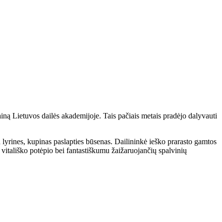
ną Lietuvos dailės akademijoje. Tais pačiais metais pradėjo dalyvauti
 lyrines, kupinas paslapties būsenas. Dailininkė ieško prarasto gamtos
vitališko potėpio bei fantastiškumu žaižaruojančių spalvinių