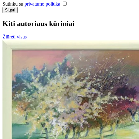
Sutinku su
privatumo politika
Siųsti
Kiti autoriaus kūriniai
Žiūrėti visus