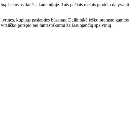
ną Lietuvos dailės akademijoje. Tais pačiais metais pradėjo dalyvauti
 lyrines, kupinas paslapties būsenas. Dailininkė ieško prarasto gamtos
vitališko potėpio bei fantastiškumu žaižaruojančių spalvinių