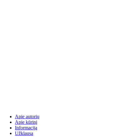
Apie autorių
Apie kūrinį
Informacija
Užklausa