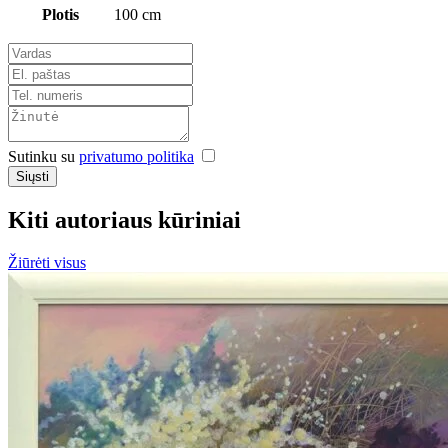
Plotis
100 cm
Sutinku su
privatumo politika
Siųsti
Kiti autoriaus kūriniai
Žiūrėti visus