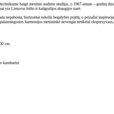
chnikume baigė meninio audimo studijas, o 1987-aisiais – grafinį dizai
 yra Lietuvos šrifto ir kaligrafijos draugijos narė.
da nepabosta, horizontai sukelia begalybės pojūtį, o peizažai inspiruoja
a palaimingosios harmonijos menininkė nevengia netikėtai ekspresyvaus, 
100 cm.
ko kambariui