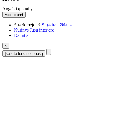
Angelai quantity
Add to cart
Susidomėjote?
Siųskite užklausą
Kūrinys Jūsų interjere
Dalintis
×
Įkelkite fono nuotrauką