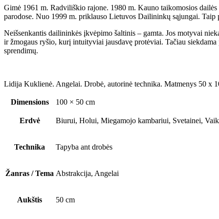
Gimė 1961 m. Radviliškio rajone. 1980 m. Kauno taikomosios dailės te
parodose. Nuo 1999 m. priklauso Lietuvos Dailininkų sąjungai. Taip pat
Neišsenkantis dailininkės įkvėpimo šaltinis – gamta. Jos motyvai nieka
ir žmogaus ryšio, kurį intuityviai jausdavę protėviai. Tačiau siekdam
sprendimų.
Lidija Kuklienė. Angelai. Drobė, autorinė technika. Matmenys 50 x 
Dimensions
100 × 50 cm
Erdvė
Biurui, Holui, Miegamojo kambariui, Svetainei, Vai
Technika
Tapyba ant drobės
Žanras / Tema
Abstrakcija, Angelai
Aukštis
50 cm