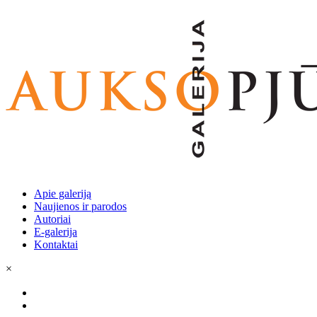
Apie galeriją
Naujienos ir parodos
Autoriai
E-galerija
Kontaktai
×