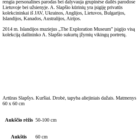
rengia personalines parodas bei dalyvauja grupinėse dailės parodose
Lietuvoje bei užsienyje. A. Slapšio kūrinių yra įsigiję privatūs
kolekcininkai iš JAV, Ukrainos, Anglijos, Lietuvos, Bulgarijos,
Islandijos, Kanados, Australijos, Airijos.
2014 m. Islandijos muziejus „The Exploration Museum” įsigijo visą
kolekciją dailininko A. Slapšio sukurtų įžymių vikingų portretų.
Artūras Slapšys. Kuršiai. Drobė, tapyba aliejiniais dažais. Matmenys
60 x 60 cm
Aukščio rėžis
50-100 cm
Aukštis
60 cm