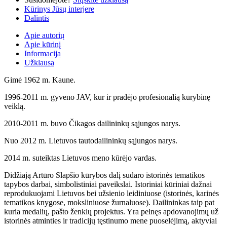
Kūrinys Jūsų interjere
Dalintis
Apie autorių
Apie kūrinį
Informacija
Užklausa
Gimė 1962 m. Kaune.
1996-2011 m. gyveno JAV, kur ir pradėjo profesionalią kūrybinę
veiklą.
2010-2011 m. buvo Čikagos dailininkų sąjungos narys.
Nuo 2012 m. Lietuvos tautodailininkų sąjungos narys.
2014 m. suteiktas Lietuvos meno kūrėjo vardas.
Didžiają Artūro Slapšio kūrybos dalį sudaro istorinės tematikos
tapybos darbai, simbolistiniai paveikslai. Istoriniai kūriniai dažnai
reprodukuojami Lietuvos bei užsienio leidiniuose (istorinės, karinės
tematikos knygose, moksliniuose žurnaluose). Dailininkas taip pat
kuria medalių, pašto ženklų projektus. Yra pelnęs apdovanojimų už
istorinės atminties ir tradicijų tęstinumo mene puoselėjimą, aktyviai