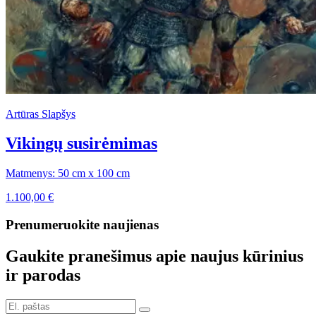
Artūras Slapšys
Vikingų susirėmimas
Matmenys: 50 cm x 100 cm
1.100,00
€
Prenumeruokite naujienas
Gaukite pranešimus apie naujus kūrinius
ir parodas