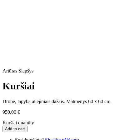
Artūras Slapšys
Kuršiai
Drobė, tapyba aliejiniais dažais. Matmenys 60 x 60 cm
950,00
€
Kuršiai quantity
Add to cart
Susidomėjote?
Siųskite užklausą