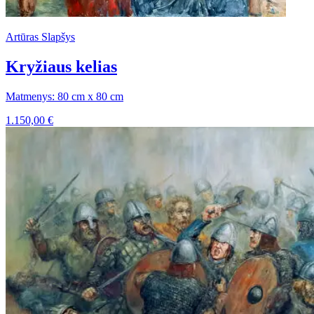
Artūras Slapšys
Kryžiaus kelias
Matmenys: 80 cm x 80 cm
1.150,00
€