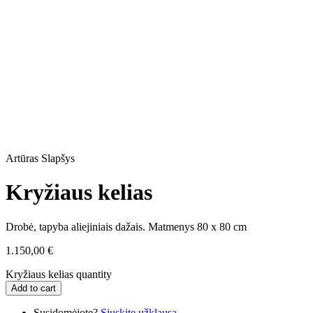
Artūras Slapšys
Kryžiaus kelias
Drobė, tapyba aliejiniais dažais. Matmenys 80 x 80 cm
1.150,00
€
Kryžiaus kelias quantity
Add to cart
Susidomėjote?
Siųskite užklausą