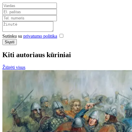
Sutinku su
privatumo politika
Siųsti
Kiti autoriaus kūriniai
Žiūrėti visus