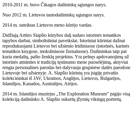
2010-2011 m. buvo Čikagos dailininkų sąjungos narys.
Nuo 2012 m. Lietuvos tautodailininkų sąjungos narys.
2014 m. suteiktas Lietuvos meno kūrėjo vardas.
Didžiają Artūro Slapšio kūrybos dalį sudaro istorinės tematikos
tapybos darbai, simbolistiniai paveikslai. Istoriniai kūriniai dažnai
reprodukuojami Lietuvos bei užsienio leidiniuose (istorinės, karinės
tematikos knygose, moksliniuose žurnaluose). Dailininkas taip pat
kuria medalių, pašto ženklų projektus. Yra pelnęs apdovanojimų už
istorinės atminties ir tradicijų tęstinumo mene puoselėjimą, aktyviai
rengia personalines parodas bei dalyvauja grupinėse dailės parodose
Lietuvoje bei užsienyje. A. Slapšio kūrinių yra įsigiję privatūs
kolekcininkai iš JAV, Ukrainos, Anglijos, Lietuvos, Bulgarijos,
Islandijos, Kanados, Australijos, Airijos.
2014 m. Islandijos muziejus „The Exploration Museum” įsigijo visą
kolekciją dailininko A. Slapšio sukurtų įžymių vikingų portretų.