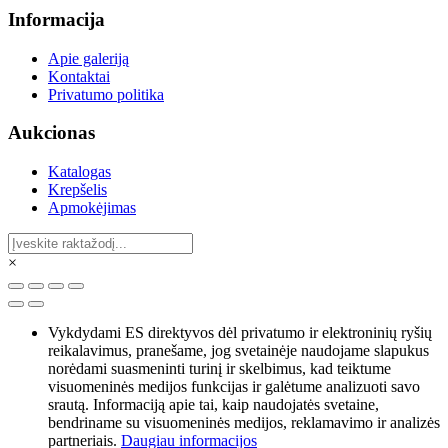
Informacija
Apie galeriją
Kontaktai
Privatumo politika
Aukcionas
Katalogas
Krepšelis
Apmokėjimas
×
Vykdydami ES direktyvos dėl privatumo ir elektroninių ryšių
reikalavimus, pranešame, jog svetainėje naudojame slapukus
norėdami suasmeninti turinį ir skelbimus, kad teiktume
visuomeninės medijos funkcijas ir galėtume analizuoti savo
srautą. Informaciją apie tai, kaip naudojatės svetaine,
bendriname su visuomeninės medijos, reklamavimo ir analizės
partneriais.
Daugiau informacijos