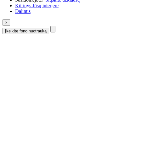
Kūrinys Jūsų interjere
Dalintis
×
Įkelkite fono nuotrauką