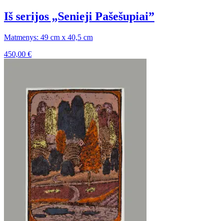
Iš serijos „Senieji Pašešupiai”
Matmenys: 49 cm x 40,5 cm
450,00
€