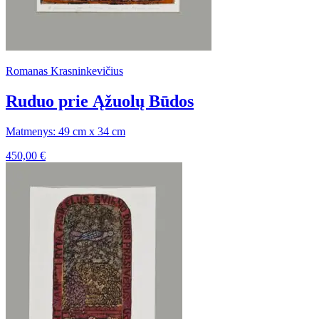
Romanas Krasninkevičius
Ruduo prie Ąžuolų Būdos
Matmenys: 49 cm x 34 cm
450,00
€