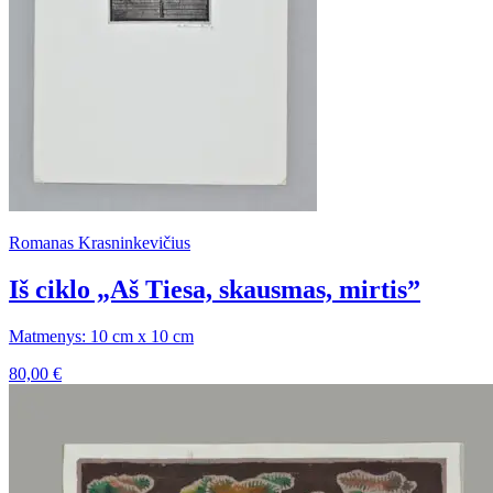
Romanas Krasninkevičius
Iš ciklo „Aš Tiesa, skausmas, mirtis”
Matmenys: 10 cm x 10 cm
80,00
€