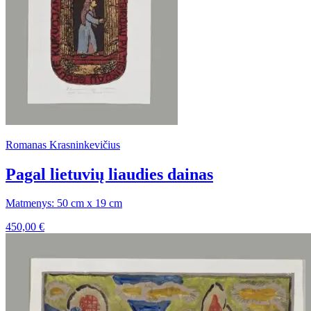
Romanas Krasninkevičius
Pagal lietuvių liaudies dainas
Matmenys: 50 cm x 19 cm
450,00
€