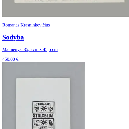
Romanas Krasninkevičius
Sodyba
Matmenys: 35,5 cm x 45,5 cm
450,00
€