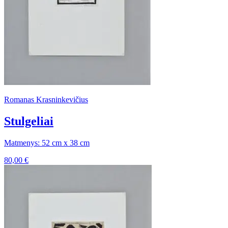
Romanas Krasninkevičius
Stulgeliai
Matmenys: 52 cm x 38 cm
80,00
€