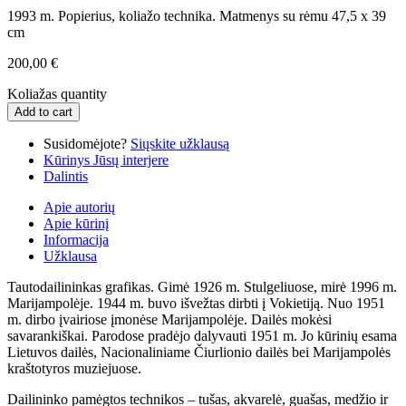
1993 m. Popierius, koliažo technika. Matmenys su rėmu 47,5 x 39
cm
200,00
€
Koliažas quantity
Add to cart
Susidomėjote?
Siųskite užklausą
Kūrinys Jūsų interjere
Dalintis
Apie autorių
Apie kūrinį
Informacija
Užklausa
Tautodailininkas grafikas. Gimė 1926 m. Stulgeliuose, mirė 1996 m.
Marijampolėje. 1944 m. buvo išvežtas dirbti į Vokietiją. Nuo 1951
m. dirbo įvairiose įmonėse Marijampolėje. Dailės mokėsi
savarankiškai. Parodose pradėjo dalyvauti 1951 m. Jo kūrinių esama
Lietuvos dailės, Nacionaliniame Čiurlionio dailės bei Marijampolės
kraštotyros muziejuose.
Dailininko pamėgtos technikos – tušas, akvarelė, guašas, medžio ir