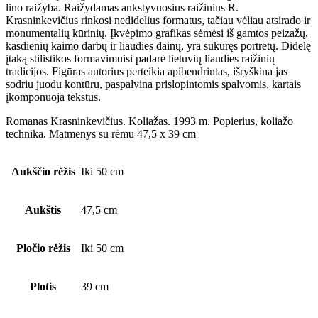
lino raižyba. Raižydamas ankstyvuosius raižinius R.
Krasninkevičius rinkosi nedidelius formatus, tačiau vėliau atsirado ir
monumentalių kūrinių. Įkvėpimo grafikas sėmėsi iš gamtos peizažų,
kasdienių kaimo darbų ir liaudies dainų, yra sukūręs portretų. Didelę
įtaką stilistikos formavimuisi padarė lietuvių liaudies raižinių
tradicijos. Figūras autorius perteikia apibendrintas, išryškina jas
sodriu juodu kontūru, paspalvina prislopintomis spalvomis, kartais
įkomponuoja tekstus.
Romanas Krasninkevičius. Koliažas. 1993 m. Popierius, koliažo
technika. Matmenys su rėmu 47,5 x 39 cm
Aukščio rėžis
Iki 50 cm
Aukštis
47,5 cm
Pločio rėžis
Iki 50 cm
Plotis
39 cm