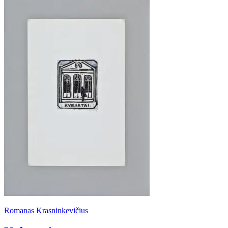
Romanas Krasninkevičius