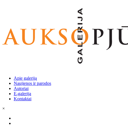
Apie galeriją
Naujienos ir parodos
Autoriai
E-galerija
Kontaktai
×