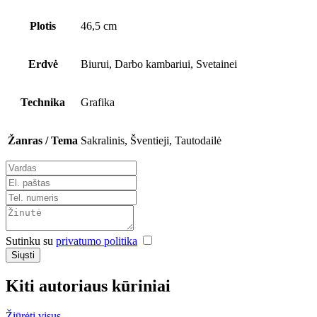
Plotis
46,5 cm
Erdvė
Biurui, Darbo kambariui, Svetainei
Technika
Grafika
Žanras / Tema
Sakralinis, Šventieji, Tautodailė
Sutinku su
privatumo politika
Siųsti
Kiti autoriaus kūriniai
Žiūrėti visus