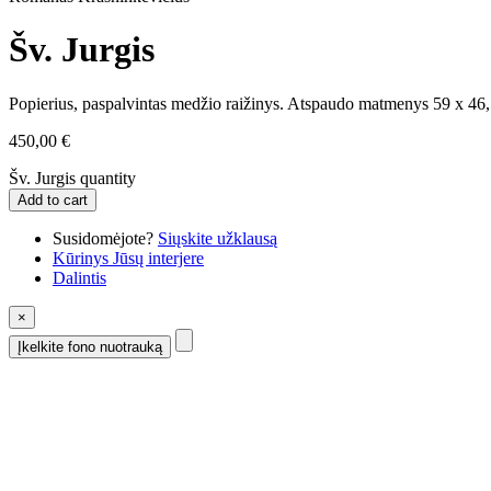
Šv. Jurgis
Popierius, paspalvintas medžio raižinys. Atspaudo matmenys 59 x 46
450,00
€
Šv. Jurgis quantity
Add to cart
Susidomėjote?
Siųskite užklausą
Kūrinys Jūsų interjere
Dalintis
×
Įkelkite fono nuotrauką