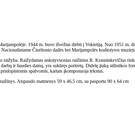
arijampolėje. 1944 m. buvo išvežtas dirbti į Vokietiją. Nuo 1951 m. di
 Nacionaliniame Čiurlionio dailės bei Marijampolės kraštotyros muziej
no raižyba. Raižydamas ankstyvuosius raižinius R. Krasninkevičius rinko
bų ir liaudies dainų, yra sukūręs portretų. Didelę įtaką stilistikos form
a prislopintomis spalvomis, kartais įkomponuoja tekstus.
o raižinys. Atspaudo matmenys 59 x 46,5 cm, su pasportu 90 x 64 cm