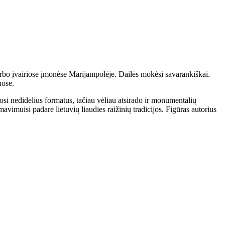
rbo įvairiose įmonėse Marijampolėje. Dailės mokėsi savarankiškai.
uose.
si nedidelius formatus, tačiau vėliau atsirado ir monumentalių
avimuisi padarė lietuvių liaudies raižinių tradicijos. Figūras autorius