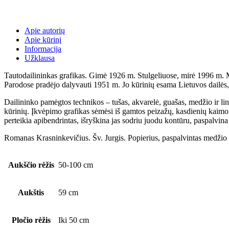
Apie autorių
Apie kūrinį
Informacija
Užklausa
Tautodailininkas grafikas. Gimė 1926 m. Stulgeliuose, mirė 1996 m. M
Parodose pradėjo dalyvauti 1951 m. Jo kūrinių esama Lietuvos dailės,
Dailininko pamėgtos technikos – tušas, akvarelė, guašas, medžio ir li
kūrinių. Įkvėpimo grafikas sėmėsi iš gamtos peizažų, kasdienių kaimo dar
perteikia apibendrintas, išryškina jas sodriu juodu kontūru, paspalvin
Romanas Krasninkevičius. Šv. Jurgis. Popierius, paspalvintas medži
Aukščio rėžis
50-100 cm
Aukštis
59 cm
Pločio rėžis
Iki 50 cm