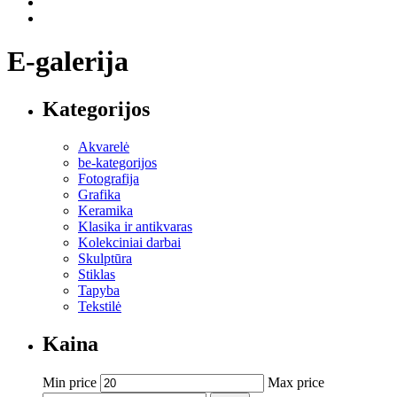
E-galerija
Kategorijos
Akvarelė
be-kategorijos
Fotografija
Grafika
Keramika
Klasika ir antikvaras
Kolekciniai darbai
Skulptūra
Stiklas
Tapyba
Tekstilė
Kaina
Min price
Max price