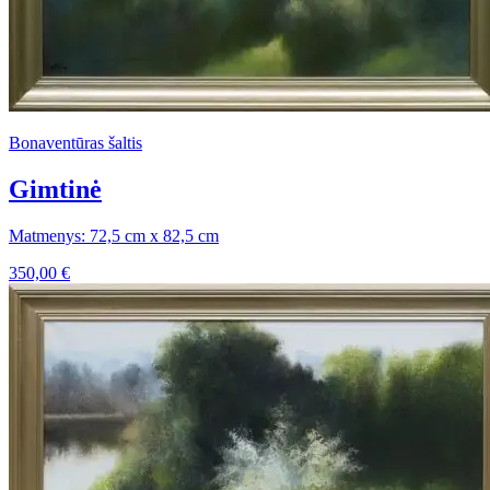
Bonaventūras šaltis
Gimtinė
Matmenys: 72,5 cm x 82,5 cm
350,00
€