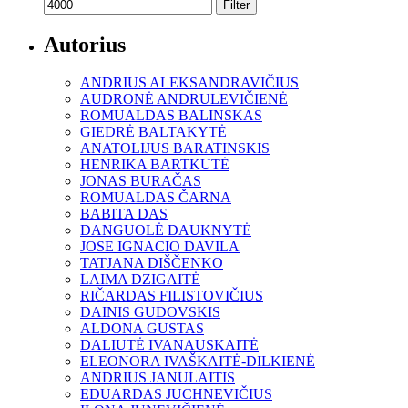
Filter
Autorius
ANDRIUS ALEKSANDRAVIČIUS
AUDRONĖ ANDRULEVIČIENĖ
ROMUALDAS BALINSKAS
GIEDRĖ BALTAKYTĖ
ANATOLIJUS BARATINSKIS
HENRIKA BARTKUTĖ
JONAS BURAČAS
ROMUALDAS ČARNA
BABITA DAS
DANGUOLĖ DAUKNYTĖ
JOSE IGNACIO DAVILA
TATJANA DIŠČENKO
LAIMA DZIGAITĖ
RIČARDAS FILISTOVIČIUS
DAINIS GUDOVSKIS
ALDONA GUSTAS
DALIUTĖ IVANAUSKAITĖ
ELEONORA IVAŠKAITĖ-DILKIENĖ
ANDRIUS JANULAITIS
EDUARDAS JUCHNEVIČIUS