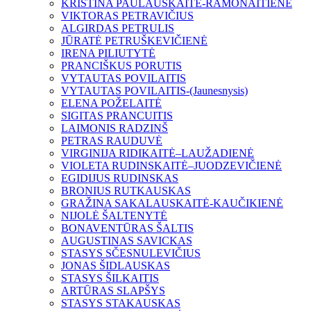
KRISTINA PAULAUSKAITĖ-RAMONAITIENĖ
VIKTORAS PETRAVIČIUS
ALGIRDAS PETRULIS
JŪRATĖ PETRUŠKEVIČIENĖ
IRENA PILIUTYTĖ
PRANCIŠKUS PORUTIS
VYTAUTAS POVILAITIS
VYTAUTAS POVILAITIS-(Jaunesnysis)
ELENA POŽELAITĖ
SIGITAS PRANCUITIS
LAIMONIS RADZINŠ
PETRAS RAUDUVĖ
VIRGINIJA RIDIKAITĖ–LAUŽADIENĖ
VIOLETA RUDINSKAITĖ–JUODZEVIČIENĖ
EGIDIJUS RUDINSKAS
BRONIUS RUTKAUSKAS
GRAŽINA SAKALAUSKAITĖ-KAUČIKIENĖ
NIJOLĖ ŠALTENYTĖ
BONAVENTŪRAS ŠALTIS
AUGUSTINAS SAVICKAS
STASYS SČESNULEVIČIUS
JONAS ŠIDLAUSKAS
STASYS ŠILKAITIS
ARTŪRAS SLAPŠYS
STASYS STAKAUSKAS