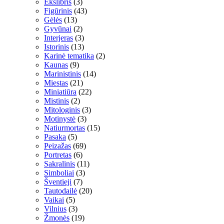
Ekslibris
(3)
Figūrinis
(43)
Gėlės
(13)
Gyvūnai
(2)
Interjeras
(3)
Istorinis
(13)
Karinė tematika
(2)
Kaunas
(9)
Marinistinis
(14)
Miestas
(21)
Miniatiūra
(22)
Mistinis
(2)
Mitologinis
(3)
Motinystė
(3)
Natiurmortas
(15)
Pasaka
(5)
Peizažas
(69)
Portretas
(6)
Sakralinis
(11)
Simboliai
(3)
Šventieji
(7)
Tautodailė
(20)
Vaikai
(5)
Vilnius
(3)
Žmonės
(19)