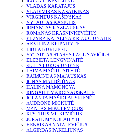
ILONA JUNEVIČIENĖ
VLADAS KARATAJUS
VLADIMIRAS KASATKINAS
VIRGINIJUS KAŠINSKAS
VYTAUTAS KASIULIS
IRMANTAS KAZLAUSKAS
ROMANAS KRASNINKEVIČIUS
ELVYRA KATALINA KRIAUČIŪNAITĖ
AKVILINA KRIPAITYTĖ
LIDIJA KUKLIENĖ
VYTAUTAS STASYS LAGUNAVIČIUS
ELZBIETA LENGVINAITĖ
SIGITA LUKOŠIŪNIENĖ
LAIMA MAČIULAITYTĖ
RAIMUNDAS MAJAUSKAS
JONAS MALDŽIŪNAS
HALINA MAMONOVA
RINGAILĖ MARCINAUSKAITĖ
JOLANTA MAŠIDLAUSKIENĖ
AUDRONĖ MICKUTĖ
MANTAS MIKULEVIČIUS
KĘSTUTIS MILKEVIČIUS
JŪRATĖ MYKOLAITYTĖ
HENRIKAS NATALEVIČIUS
ALGIRDAS PAKELIŪNAS