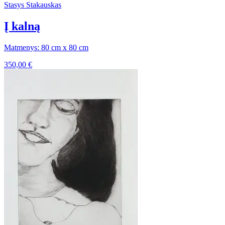
Stasys Stakauskas
Į kalną
Matmenys: 80 cm x 80 cm
350,00
€