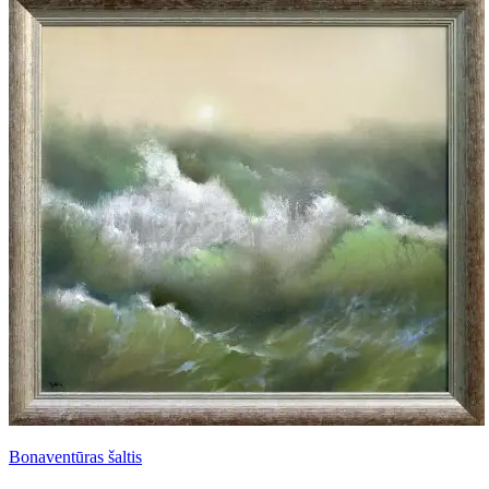
Bonaventūras šaltis