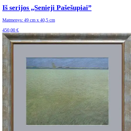
Iš serijos „Senieji Pašešupiai”
Matmenys: 49 cm x 40,5 cm
450,00
€