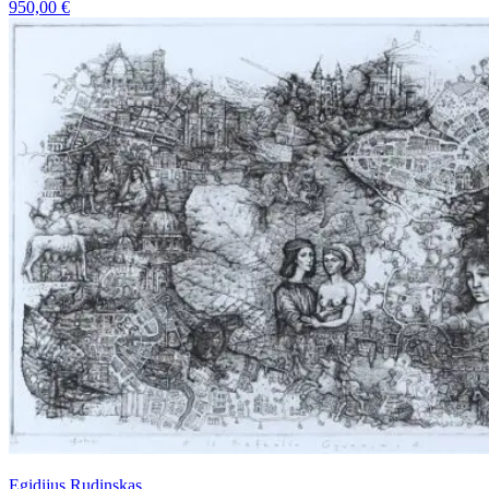
950,00
€
Egidijus Rudinskas