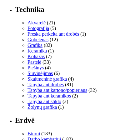
Technika
Akvarelė
(21)
Fotografija
(5)
Freska perkelta ant drobės
(1)
Gobelenas
(12)
Grafika
(82)
Keramika
(1)
Koliažas
(7)
Pastelė
(33)
Piešinys
(4)
Siuvinėjimas
(6)
Skaitmeninė grafika
(4)
Tapyba ant drobės
(81)
Tapyba ant kartono/popieriaus
(32)
Tapyba ant keramikos
(2)
Tapyba ant stiklo
(2)
Žolynų grafika
(1)
Erdvė
Biurui
(183)
Darbo kambariui
(182)