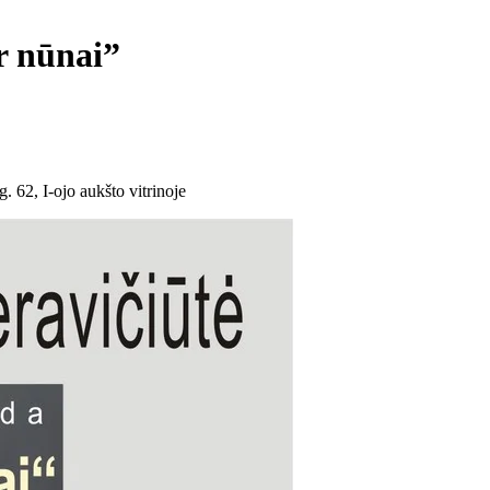
r nūnai”
 62, I-ojo aukšto vitrinoje