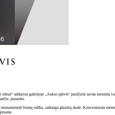
nai“ atidaryta galerijoje „Aukso pjūvis“ pasižymi savita meninių vaizd
pančiu pasauliu.
 monumentali formų raiška, saikinga glazūrų skalė. Koncentruota menine
 prasme.