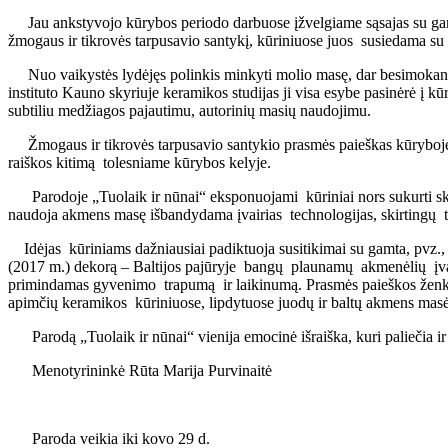
Jau ankstyvojo kūrybos periodo darbuose įžvelgiame sąsajas su gamta, 
žmogaus ir tikrovės tarpusavio santykį, kūriniuose juos susiedama su
Nuo vaikystės lydėjęs polinkis minkyti molio masę, dar besimokant 
instituto Kauno skyriuje keramikos studijas ji visa esybe pasinėrė į k
subtiliu medžiagos pajautimu, autorinių masių naudojimu.
Žmogaus ir tikrovės tarpusavio santykio prasmės paieškas kūryboje su
raiškos kitimą tolesniame kūrybos kelyje.
Parodoje „Tuolaik ir nūnai“ eksponuojami kūriniai nors sukurti skir
naudoja akmens masę išbandydama įvairias technologijas, skirtingų te
Idėjas kūriniams dažniausiai padiktuoja susitikimai su gamta, pvz., 
(2017 m.) dekorą – Baltijos pajūryje bangų plaunamų akmenėlių įvairo
primindamas gyvenimo trapumą ir laikinumą. Prasmės paieškos ženklios
apimčių keramikos kūriniuose, lipdytuose juodų ir baltų akmens masės 
Parodą „Tuolaik ir nūnai“ vienija emocinė išraiška, kuri paliečia ir 
Menotyrininkė Rūta Marija Purvinaitė
Paroda veikia iki kovo 29 d.