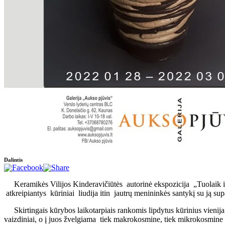
Dalintis
Keramikės Vilijos Kinderavičiūtės autorinė ekspozicija „Tuolaik ir nū
atkreipiantys kūriniai liudija itin jautrų menininkės santykį su ją su
Skirtingais kūrybos laikotarpiais rankomis lipdytus kūrinius vienija
vaizdiniai, o į juos žvelgiama tiek makrokosmine, tiek mikrokosmine