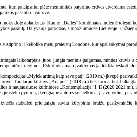
kuri palaipsniui plėtė menininkės patyrimo erdves atverdama estetinės 
 gamtos pasaulio įvairove.
mokykloje aplankytas Kauno „Dailės“ kombinatas, nulėmė tolesnį keram
ūrybos pasaulį. Dalyvauja parodose, simpoziumuose Lietuvoje ir užsienio 
stiprino ir keliolika metų praleistų Londone, kur apsilankymai parodo
tingais laikotarpiais, juos jungia meninis įtaigumas, minties krūvis
mperatūrų degimus. Išskirtinis amato įvaldymas jai leidžia ieškoti įdo
kompozicijas „Mylėk artimą kaip save patį“ (2019 m.) įkvėpė pasivaikš
vė. Tuo tarpu kūrinys „Anapus“ (2018 m.) tiek forma, tiek balta glazū
 ir naujausiuose kūriniuose „Kontempliacija“ I, II (2020,2021 m.), išs
juostelių pynimu, įžvelgiame autorės susitelkimą į savo vidinį pasaulį 
kviečia stabtelėti prie įtaigių, savitu kūrybiniu braižu pasižyminčių k