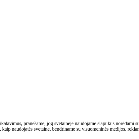
eikalavimus, pranešame, jog svetainėje naudojame slapukus norėdami su
ai, kaip naudojatės svetaine, bendriname su visuomeninės medijos, rekla