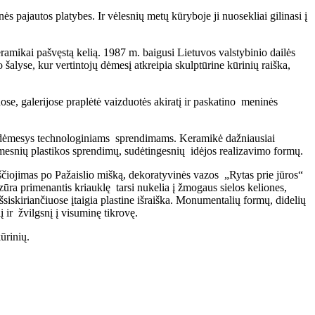
pajautos platybes. Ir vėlesnių metų kūryboje ji nuosekliai gilinasi į
ikai pašvęstą kelią. 1987 m. baigusi Lietuvos valstybinio dailės
šalyse, kur vertintojų dėmesį atkreipia skulptūrine kūrinių raiška,
se, galerijose praplėtė vaizduotės akiratį ir paskatino meninės
 ir dėmesys technologiniams sprendimams. Keramikė dažniausiai
mesnių plastikos sprendimų, sudėtingesnių idėjos realizavimo formų.
čiojimas po Pažaislio mišką, dekoratyvinės vazos „Rytas prie jūros“
ra primenantis kriauklę tarsi nukelia į žmogaus sielos keliones,
iskiriančiuose įtaigia plastine išraiška. Monumentalių formų, didelių
ir žvilgsnį į visuminę tikrovę.
ūrinių.