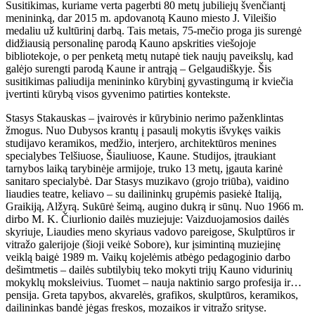
Susitikimas, kuriame verta pagerbti 80 metų jubiliejų švenčiantį
menininką, dar 2015 m. apdovanotą Kauno miesto J. Vileišio
medaliu už kultūrinį darbą. Tais metais, 75-mečio proga jis surengė
didžiausią personalinę parodą Kauno apskrities viešojoje
bibliotekoje, o per penketą metų nutapė tiek naujų paveikslų, kad
galėjo surengti parodą Kaune ir antrąją – Gelgaudiškyje. Šis
susitikimas paliudija menininko kūrybinį gyvastingumą ir kviečia
įvertinti kūrybą visos gyvenimo patirties kontekste.
Stasys Stakauskas – įvairovės ir kūrybinio nerimo paženklintas
žmogus. Nuo Dubysos krantų į pasaulį mokytis išvykęs vaikis
studijavo keramikos, medžio, interjero, architektūros menines
specialybes Telšiuose, Šiauliuose, Kaune. Studijos, įtraukiant
tarnybos laiką tarybinėje armijoje, truko 13 metų, įgauta karinė
sanitaro specialybė. Dar Stasys muzikavo (grojo triūba), vaidino
liaudies teatre, keliavo – su dailininkų grupėmis pasiekė Italiją,
Graikiją, Alžyrą. Sukūrė šeimą, augino dukrą ir sūnų. Nuo 1966 m.
dirbo M. K. Čiurlionio dailės muziejuje: Vaizduojamosios dailės
skyriuje, Liaudies meno skyriaus vadovo pareigose, Skulptūros ir
vitražo galerijoje (šioji veikė Sobore), kur įsimintiną muziejinę
veiklą baigė 1989 m. Vaikų kojelėmis atbėgo pedagoginio darbo
dešimtmetis – dailės subtilybių teko mokyti trijų Kauno vidurinių
mokyklų moksleivius. Tuomet – nauja naktinio sargo profesija ir…
pensija. Greta tapybos, akvarelės, grafikos, skulptūros, keramikos,
dailininkas bandė jėgas freskos, mozaikos ir vitražo srityse.