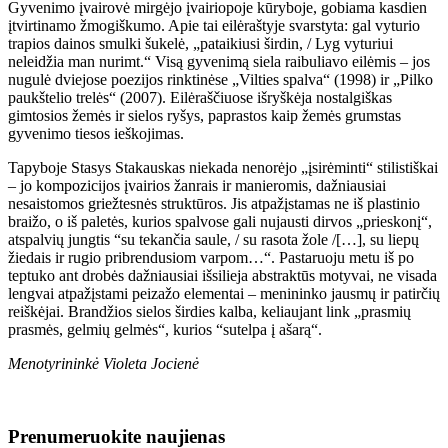
Gyvenimo įvairovė mirgėjo įvairiopoje kūryboje, gobiama kasdien
įtvirtinamo žmogiškumo. Apie tai eilėraštyje svarstyta: gal vyturio
trapios dainos smulki šukelė, „pataikiusi širdin, / Lyg vyturiui
neleidžia man nurimt.“ Visą gyvenimą siela raibuliavo eilėmis – jos
nugulė dviejose poezijos rinktinėse „Vilties spalva“ (1998) ir „Pilko
paukštelio trelės“ (2007). Eilėraščiuose išryškėja nostalgiškas
gimtosios žemės ir sielos ryšys, paprastos kaip žemės grumstas
gyvenimo tiesos ieškojimas.
Tapyboje Stasys Stakauskas niekada nenorėjo „įsirėminti“ stilistiškai
– jo kompozicijos įvairios žanrais ir manieromis, dažniausiai
nesaistomos griežtesnės struktūros. Jis atpažįstamas ne iš plastinio
braižo, o iš paletės, kurios spalvose gali nujausti dirvos „prieskonį“,
atspalvių jungtis “su tekančia saule, / su rasota žole /[…], su liepų
žiedais ir rugio pribrendusiom varpom…“. Pastaruoju metu iš po
teptuko ant drobės dažniausiai išsilieja abstraktūs motyvai, ne visada
lengvai atpažįstami peizažo elementai – menininko jausmų ir patirčių
reiškėjai. Brandžios sielos širdies kalba, keliaujant link „prasmių
prasmės, gelmių gelmės“, kurios “sutelpa į ašarą“.
Menotyrininkė Violeta Jocienė
Prenumeruokite naujienas