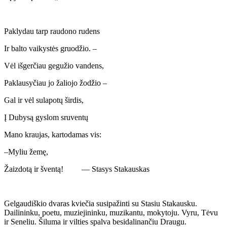
Paklydau tarp raudono rudens
Ir balto vaikystės gruodžio. –
Vėl išgerčiau gegužio vandens,
Paklausyčiau jo žaliojo žodžio –
Gal ir vėl sulapotų širdis,
Į Dubysą gyslom sruventų
Mano kraujas, kartodamas vis:
–Myliu žemę,
Žaizdotą ir šventą! — Stasys Stakauskas
Gelgaudiškio dvaras kviečia susipažinti su Stasiu Stakausku.
Dailininku, poetu, muziejininku, muzikantu, mokytoju. Vyru, Tėvu
ir Seneliu. Šiluma ir vilties spalva besidalinančiu Draugu.