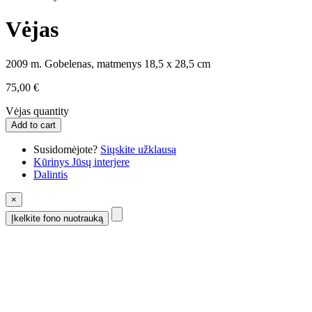
Vėjas
2009 m. Gobelenas, matmenys 18,5 x 28,5 cm
75,00
€
Vėjas quantity
Add to cart
Susidomėjote?
Siųskite užklausą
Kūrinys Jūsų interjere
Dalintis
×
Įkelkite fono nuotrauką