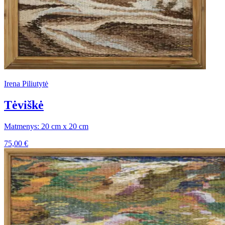
Irena Piliutytė
Tėviškė
Matmenys: 20 cm x 20 cm
75,00
€