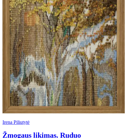
Irena Piliutytė
Žmogaus likimas. Ruduo