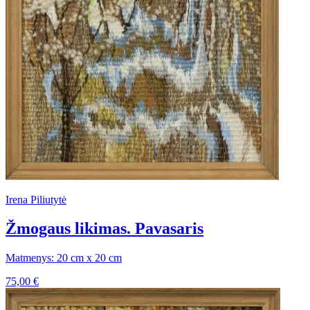
Irena Piliutytė
Žmogaus likimas. Pavasaris
Matmenys: 20 cm x 20 cm
75,00
€