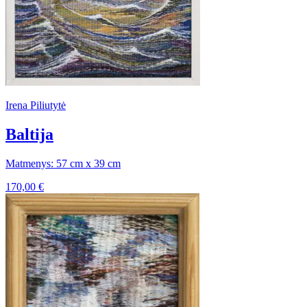
Irena Piliutytė
Baltija
Matmenys: 57 cm x 39 cm
170,00
€