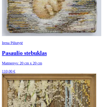
Irena Piliutytė
Pasaulio stebuklas
Matmenys: 20 cm x 20 cm
110,00
€