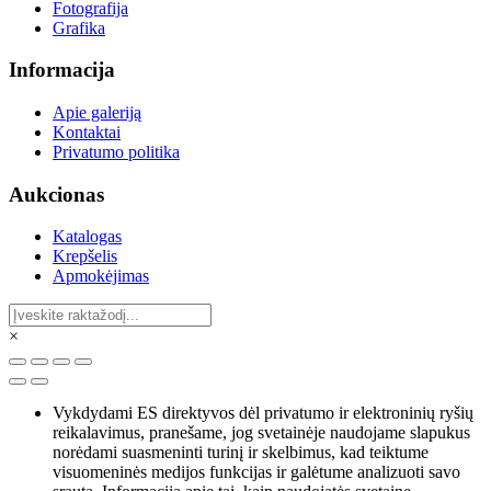
Fotografija
Grafika
Informacija
Apie galeriją
Kontaktai
Privatumo politika
Aukcionas
Katalogas
Krepšelis
Apmokėjimas
×
Vykdydami ES direktyvos dėl privatumo ir elektroninių ryšių
reikalavimus, pranešame, jog svetainėje naudojame slapukus
norėdami suasmeninti turinį ir skelbimus, kad teiktume
visuomeninės medijos funkcijas ir galėtume analizuoti savo