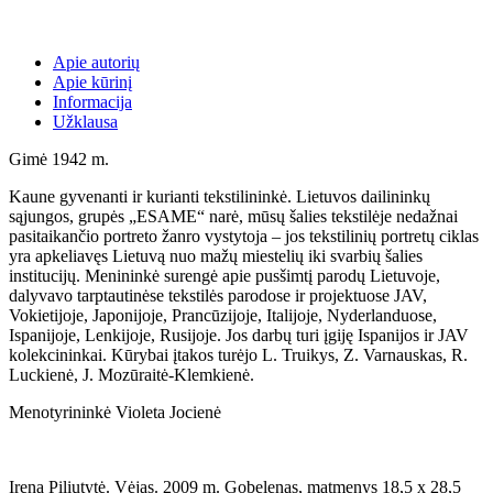
Apie autorių
Apie kūrinį
Informacija
Užklausa
Gimė 1942 m.
Kaune gyvenanti ir kurianti tekstilininkė. Lietuvos dailininkų
sąjungos, grupės „ESAME“ narė, mūsų šalies tekstilėje nedažnai
pasitaikančio portreto žanro vystytoja – jos tekstilinių portretų ciklas
yra apkeliavęs Lietuvą nuo mažų miestelių iki svarbių šalies
institucijų. Menininkė surengė apie pusšimtį parodų Lietuvoje,
dalyvavo tarptautinėse tekstilės parodose ir projektuose JAV,
Vokietijoje, Japonijoje, Prancūzijoje, Italijoje, Nyderlanduose,
Ispanijoje, Lenkijoje, Rusijoje. Jos darbų turi įgiję Ispanijos ir JAV
kolekcininkai. Kūrybai įtakos turėjo L. Truikys, Z. Varnauskas, R.
Luckienė, J. Mozūraitė-Klemkienė.
Menotyrininkė Violeta Jocienė
Irena Piliutytė. Vėjas. 2009 m. Gobelenas, matmenys 18,5 x 28,5