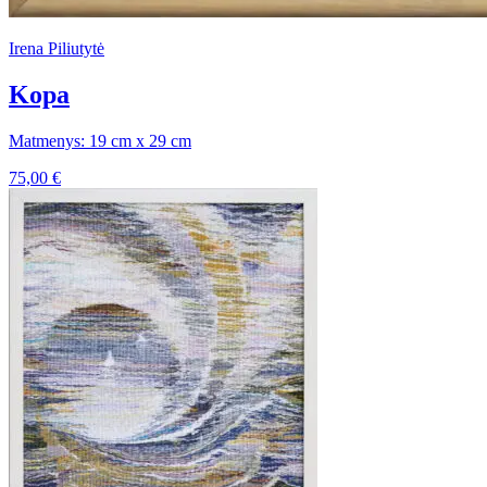
Irena Piliutytė
Kopa
Matmenys: 19 cm x 29 cm
75,00
€