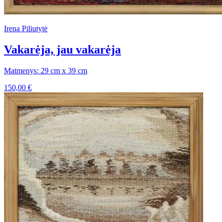
Irena Piliutytė
Vakarėja, jau vakarėja
Matmenys: 29 cm x 39 cm
150,00
€