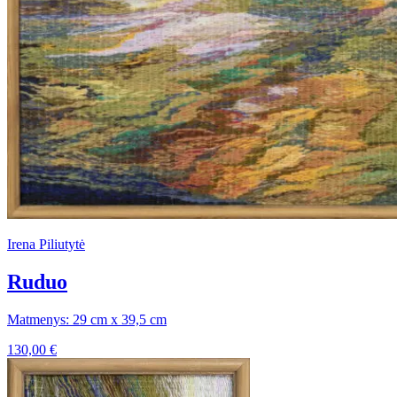
Irena Piliutytė
Ruduo
Matmenys: 29 cm x 39,5 cm
130,00
€