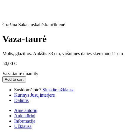
Gražina Sakalauskaitė-kaučikienė
Vaza-taurė
Molis, glazūros. Aukštis 33 cm, viršutinės dalies skersmuo 11 cm
50,00
€
Vaza-taurė quantity
Add to cart
Susidomėjote?
Siųskite užklausą
Kūrinys Jūsų interjere
Dalintis
Apie autorių
Apie kūrinį
Informacija
Užklausa