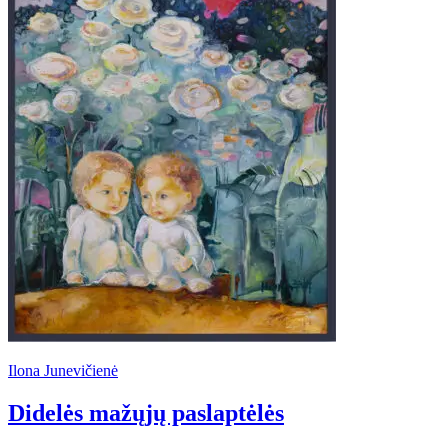
Ilona Junevičienė
Didelės mažųjų paslaptėlės