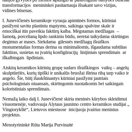
transformacijos menininkei pasitarnauja išsakant savo vizijas,
vidines būsenas.
I. Junevičienės keramikoje vyrauja apimtinės formos, kūriniai
pasižymi savitu plastiniu mąstymu, saikinga spalvine skale ir
emociškai itin paveikia faktūrų kalba. Mėgstamas medžiagas –
šamotą, porcelianą lipdo rankiniu būdu, neretai taikydama skirtingus
degimus ar mases. Siekdama gilesnės medžiagų išraiškos
monumentalias formas derina su minimaliomis, išgaudama subtilias
faktūras, susietas su įvairių konfigūracijų linijiniais sprendimais ar
iškalbingais lipdiniais.
Atskirą keramikos kūrinių grupę sudaro išraiškingos vaikų – angelų
skulptūrėlės, kurių tipiški ir unikalūs bruožai ištrina ribą tarp vaiko ir
angelo. Šie, būtį išaukštinantys kūriniai pasižymi jautriais
psichologiniais niuansais, skirtingomis nuotaikomis bei saikingais
koloristiniais sprendimais.
Nemažą laiko dalį I. Junevičienė skiria meninės kūrybos skleidimui
visuomenėje, vadovauja Alytaus jaunimo centro keramikos studijai „
Vingiorykštė“, Lietuvos miestuose inicijuoja įvairius meninius
projektus.
Menotyrininkė Rūta Marija Purvinaitė