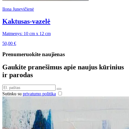
Ilona Junevičienė
Kaktusas-vazelė
Matmenys: 10 cm x 12 cm
50,00
€
Prenumeruokite naujienas
Gaukite pranešimus apie naujus kūrinius
ir parodas
Sutinku su
privatumo politika