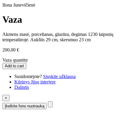
Ilona Junevičienė
Vaza
Akmens masė, porcelianas, glazūra, degimas 1230 laipsnių
temperatūroje. Aukštis 29 cm, skersmuo 23 cm
200,00
€
Vaza quantity
Add to cart
Susidomėjote?
Siųskite užklausą
Kūrinys Jūsų interjere
Dalintis
×
Įkelkite fono nuotrauką