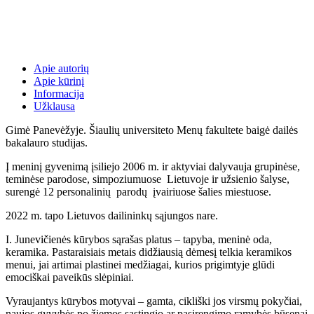
Apie autorių
Apie kūrinį
Informacija
Užklausa
Gimė Panevėžyje. Šiaulių universiteto Menų fakultete baigė dailės
bakalauro studijas.
Į meninį gyvenimą įsiliejo 2006 m. ir aktyviai dalyvauja grupinėse,
teminėse parodose, simpoziumuose Lietuvoje ir užsienio šalyse,
surengė 12 personalinių parodų įvairiuose šalies miestuose.
2022 m. tapo Lietuvos dailininkų sąjungos nare.
I. Junevičienės kūrybos sąrašas platus – tapyba, meninė oda,
keramika. Pastaraisiais metais didžiausią dėmesį telkia keramikos
menui, jai artimai plastinei medžiagai, kurios prigimtyje glūdi
emociškai paveikūs slėpiniai.
Vyraujantys kūrybos motyvai – gamta, cikliški jos virsmų pokyčiai,
naujos gyvybės po žiemos sąstingio ar pasirengimo ramybės būsenai