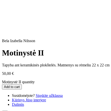
Bela Izabella Nilsson
Motinystė II
Tapyba ant keramikinės plokštelės. Matmenys su rėmeliu 22 x 22 cm
50,00
€
Motinystė II quantity
Add to cart
Susidomėjote?
Siųskite užklausą
Kūrinys Jūsų interjere
Dalintis