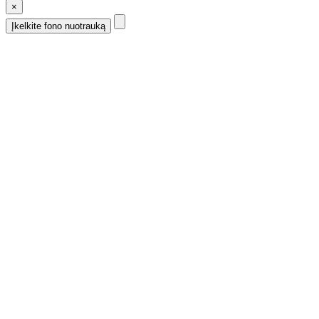
×
Įkelkite fono nuotrauką