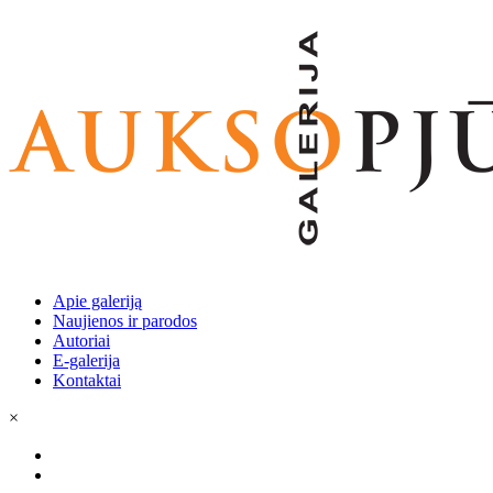
Apie galeriją
Naujienos ir parodos
Autoriai
E-galerija
Kontaktai
×