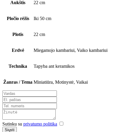
Aukštis
22 cm
Pločio rėžis
Iki 50 cm
Plotis
22 cm
Erdvė
Miegamojo kambariui, Vaiko kambariui
Technika
Tapyba ant keramikos
Žanras / Tema
Miniatiūra, Motinystė, Vaikai
Sutinku su
privatumo politika
Siųsti