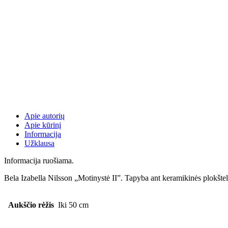
Apie autorių
Apie kūrinį
Informacija
Užklausa
Informacija ruošiama.
Bela Izabella Nilsson „Motinystė II”. Tapyba ant keramikinės plokšt
Aukščio rėžis
Iki 50 cm