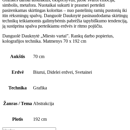
simbolis, metafora. Nuotaikai sukurti ir prasmei perteikti
pasirenkamas skirtingas koloritas – nuo pastelinių ramių pustonių iki
itin rėksmingų spalvų. Danguolė Dauknytė pasinaudodama skirtingų
technikų teikiamomis galimybėmis pabrėžia tapybiškumo tendenciją,
ją sustiprina spalva perteikiamu erdvės ir ritmo pojūčiu.
Danguolė Dauknytė „Miesto vartai”. Rankų darbo popierius,
kolografijos technika. Matmenys 70 x 192 cm
Aukštis
70 cm
Erdvė
Biurui, Didelei erdvei, Svetainei
Technika
Grafika
Žanras / Tema
Abstrakcija
Plotis
192 cm