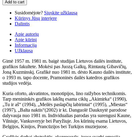
Add to cart
Susidomėjote?
Siųskite užklausą
Kūrinys Jūsų interjere
Dalintis
Apie autorių
Apie kūrinį
Informacija
Užklausa
Gimė 1957 m. 1981 m. baigė studijas Lietuvos dailės institute,
grafikos fakultete. Mokėsi pas Juozą Galkų, Rimtautą Gibavičių,
Joną Kuzminskį. Grafikė nuo 1981 m. dėsto Kauno dailės institute,
o 1993 m. tapo docente, Pramoninės dailės katedros grafikos
studijos vedėja.
Kuria oforto, akvatintos, monotipijos, lino raižybos technikomis.
Tarp menininkės grafikos lakštų esama ciklų „Akimirka“ (1990),
„Tu ir aš“ (1994), „Meilės paslapčių labirintai“ (1995), „Miestas“
(1997), „Balta naktis“(2002) ir kt. Danguolė Dauknytė parodose
dalyvauja nuo 1981 m. Individualias parodas yra surengusi Kaune,
Vilniuje, Vankuveryje bei Paryžiuje. Jos kūrinių esama Lietuvos,
Belgijos, Kinijos, Prancūzijos bei Turkijos muziejuose.
Grafikės darbai abstraktūs, ekspresyvūs, juose svarbi emocija,