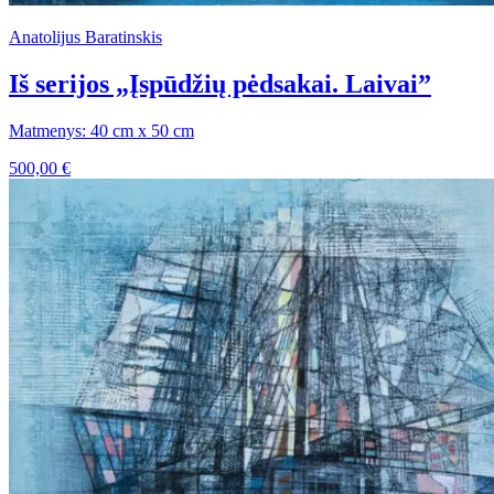
Anatolijus Baratinskis
Iš serijos „Įspūdžių pėdsakai. Laivai”
Matmenys: 40 cm x 50 cm
500,00
€