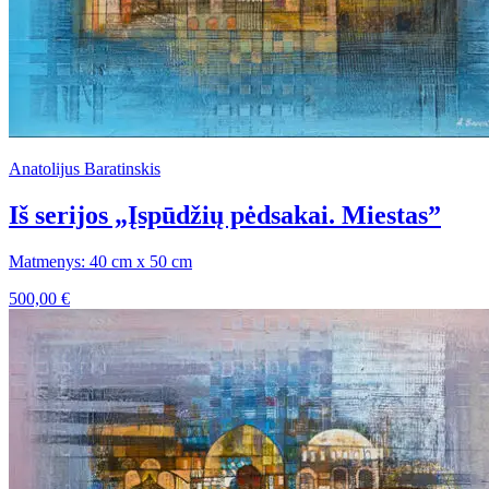
Anatolijus Baratinskis
Iš serijos „Įspūdžių pėdsakai. Miestas”
Matmenys: 40 cm x 50 cm
500,00
€