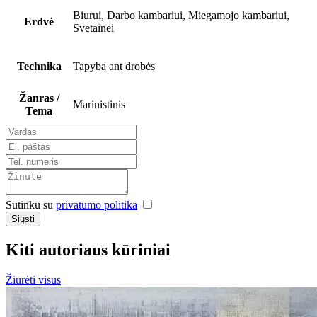
Biurui, Darbo kambariui, Miegamojo kambariui,
Erdvė
Svetainei
Technika
Tapyba ant drobės
Žanras /
Marinistinis
Tema
Sutinku su
privatumo politika
Siųsti
Kiti autoriaus kūriniai
Žiūrėti visus