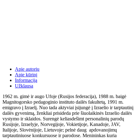
Apie autorių
Apie kūrinį
Informacija
Užklausa
1962 m. gimė ir augo Ufoje (Rusijos federacija), 1988 m. baigė
Magnitogorsko pedagoginio instituto dailės fakultetą, 1991 m.
emigravo į Izraelį. Nuo tada aktyviai įsijungė į Izraelio ir tarptautinį
dailės gyvenimą, ženkliai prisideda prie šiuolaikinės Izraelio dailės
vystymo ir sklaidos. Surengė keliasdešimt personalinių parodų
Rusijoje, Izraelyje, Norvegijoje, Vokietijoje, Kanadoje, JAV,
Italijoje, Slovėnijoje, Lietuvoje; pelnė daug apdovanojimų
tarptautiniuose konkursuose ir parodose. Menininkas kuria