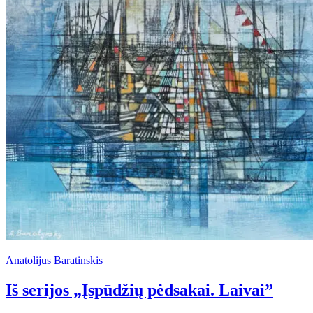
Anatolijus Baratinskis
Iš serijos „Įspūdžių pėdsakai. Laivai”