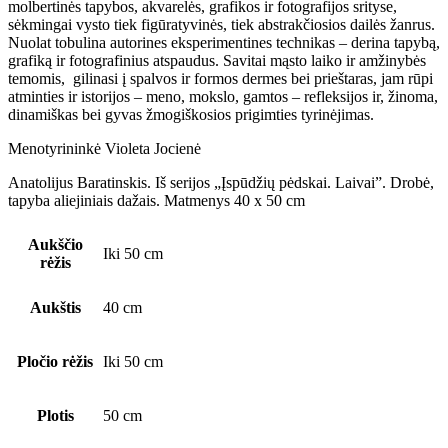
molbertinės tapybos, akvarelės, grafikos ir fotografijos srityse,
sėkmingai vysto tiek figūratyvinės, tiek abstrakčiosios dailės žanrus.
Nuolat tobulina autorines eksperimentines technikas – derina tapybą,
grafiką ir fotografinius atspaudus. Savitai mąsto laiko ir amžinybės
temomis, gilinasi į spalvos ir formos dermes bei prieštaras, jam rūpi
atminties ir istorijos – meno, mokslo, gamtos – refleksijos ir, žinoma,
dinamiškas bei gyvas žmogiškosios prigimties tyrinėjimas.
Menotyrininkė Violeta Jocienė
Anatolijus Baratinskis. Iš serijos „Įspūdžių pėdskai. Laivai”. Drobė,
tapyba aliejiniais dažais. Matmenys 40 x 50 cm
Aukščio
Iki 50 cm
rėžis
Aukštis
40 cm
Pločio rėžis
Iki 50 cm
Plotis
50 cm