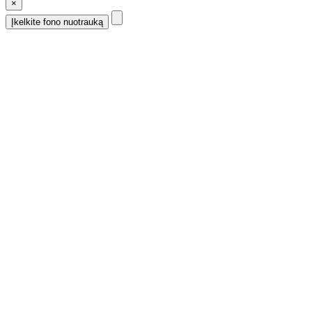
×
Įkelkite fono nuotrauką