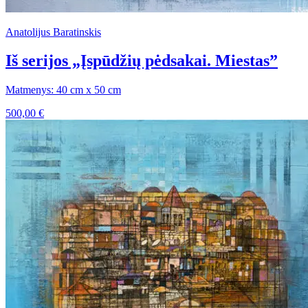
Anatolijus Baratinskis
Iš serijos „Įspūdžių pėdsakai. Miestas”
Matmenys: 40 cm x 50 cm
500,00
€