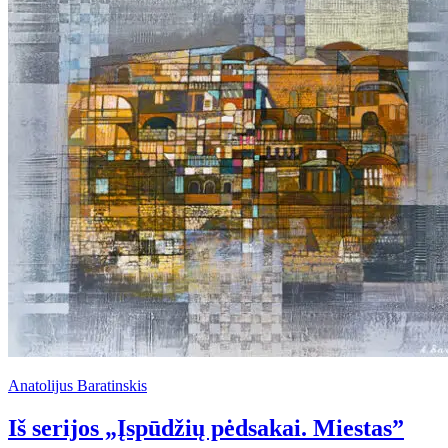
Anatolijus Baratinskis
Iš serijos „Įspūdžių pėdsakai. Miestas”