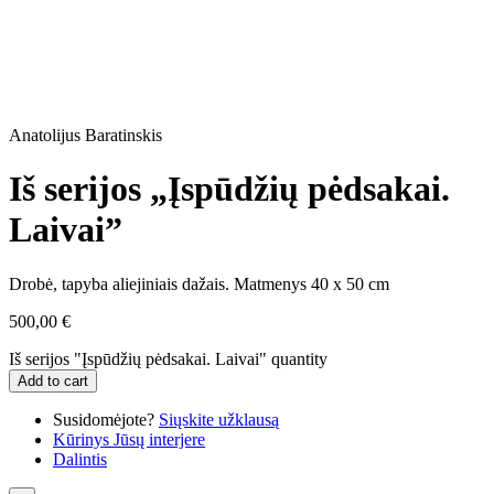
Anatolijus Baratinskis
Iš serijos „Įspūdžių pėdsakai.
Laivai”
Drobė, tapyba aliejiniais dažais. Matmenys 40 x 50 cm
500,00
€
Iš serijos "Įspūdžių pėdsakai. Laivai" quantity
Add to cart
Susidomėjote?
Siųskite užklausą
Kūrinys Jūsų interjere
Dalintis