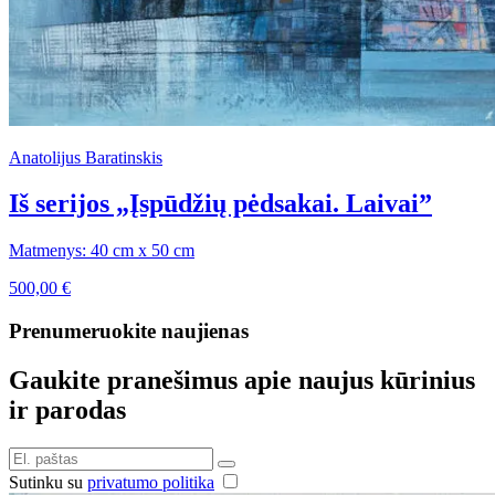
Anatolijus Baratinskis
Iš serijos „Įspūdžių pėdsakai. Laivai”
Matmenys: 40 cm x 50 cm
500,00
€
Prenumeruokite naujienas
Gaukite pranešimus apie naujus kūrinius
ir parodas
Sutinku su
privatumo politika