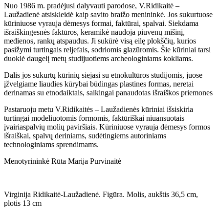
Nuo 1986 m. pradėjusi dalyvauti parodose, V.Ridikaitė –
Laužadienė atsiskleidė kaip savito braižo menininkė. Jos sukurtuose
kūriniuose vyrauja dėmesys formai, faktūrai, spalvai. Siekdama
išraiškingesnės faktūros, keramikė naudoja piuvenų mišinį,
medienos, rankų atspaudus. Ji sukūrė visą eilę plokščių, kurios
pasižymi turtingais reljefais, sodriomis glazūromis. Šie kūriniai tarsi
duoklė daugelį metų studijuotiems archeologiniams kokliams.
Dalis jos sukurtų kūrinių siejasi su etnokultūros studijomis, juose
įžvelgiame liaudies kūrybai būdingas plastines formas, neretai
derinamas su etnodaiktais, saikingai panaudotas išraiškos priemones
Pastaruoju metu V.Ridikaitės – Laužadienės kūriniai išsiskiria
turtingai modeliuotomis formomis, faktūriškai niuansuotais
įvairiaspalvių molių paviršiais. Kūriniuose vyrauja dėmesys formos
išraiškai, spalvų deriniams, sudėtingiems autoriniams
technologiniams sprendimams.
Menotyrininkė Rūta Marija Purvinaitė
Virginija Ridikaitė-Laužadienė. Figūra. Molis, aukštis 36,5 cm,
plotis 13 cm