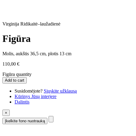
Virginija Ridikaitė–laužadienė
Figūra
Molis, aukštis 36,5 cm, plotis 13 cm
110,00
€
Figūra quantity
Add to cart
Susidomėjote?
Siųskite užklausą
Kūrinys Jūsų interjere
Dalintis
×
Įkelkite fono nuotrauką