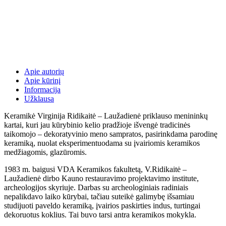
Apie autorių
Apie kūrinį
Informacija
Užklausa
Keramikė Virginija Ridikaitė – Laužadienė priklauso menininkų
kartai, kuri jau kūrybinio kelio pradžioje išvengė tradicinės
taikomojo – dekoratyvinio meno sampratos, pasirinkdama parodinę
keramiką, nuolat eksperimentuodama su įvairiomis keramikos
medžiagomis, glazūromis.
1983 m. baigusi VDA Keramikos fakultetą, V.Ridikaitė –
Laužadienė dirbo Kauno restauravimo projektavimo institute,
archeologijos skyriuje. Darbas su archeologiniais radiniais
nepalikdavo laiko kūrybai, tačiau suteikė galimybę išsamiau
studijuoti paveldo keramiką, įvairios paskirties indus, turtingai
dekoruotus koklius. Tai buvo tarsi antra keramikos mokykla.