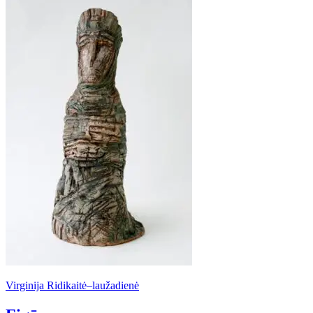
Virginija Ridikaitė–laužadienė