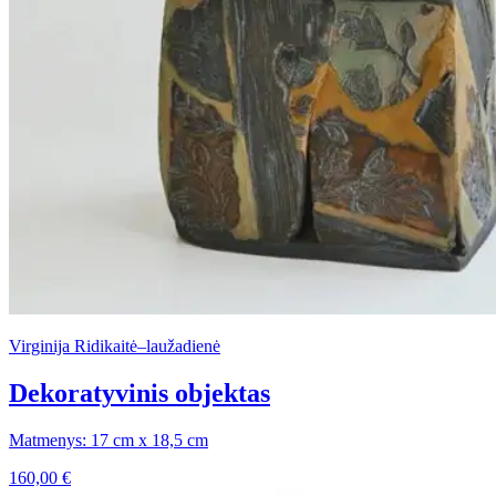
Virginija Ridikaitė–laužadienė
Dekoratyvinis objektas
Matmenys: 17 cm x 18,5 cm
160,00
€