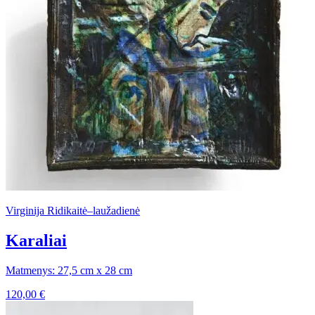
Virginija Ridikaitė–laužadienė
Karaliai
Matmenys: 27,5 cm x 28 cm
120,00
€