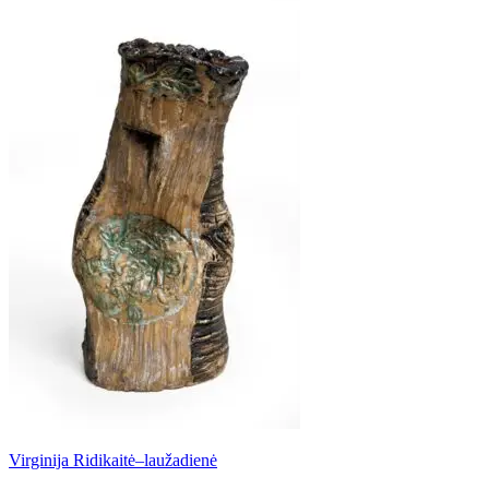
Virginija Ridikaitė–laužadienė