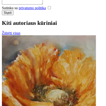
Sutinku su
privatumo politika
Siųsti
Kiti autoriaus kūriniai
Žiūrėti visus