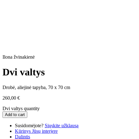
Ilona žvinakienė
Dvi valtys
Drobė, aliejinė tapyba, 70 x 70 cm
260,00
€
Dvi valtys quantity
Add to cart
Susidomėjote?
Siųskite užklausą
Kūrinys Jūsų interjere
Dalintis