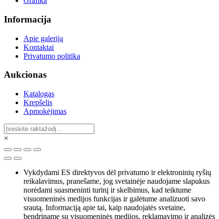
Grafika
Informacija
Apie galeriją
Kontaktai
Privatumo politika
Aukcionas
Katalogas
Krepšelis
Apmokėjimas
×
Vykdydami ES direktyvos dėl privatumo ir elektroninių ryšių
reikalavimus, pranešame, jog svetainėje naudojame slapukus
norėdami suasmeninti turinį ir skelbimus, kad teiktume
visuomeninės medijos funkcijas ir galėtume analizuoti savo
srautą. Informaciją apie tai, kaip naudojatės svetaine,
bendriname su visuomeninės medijos, reklamavimo ir analizės