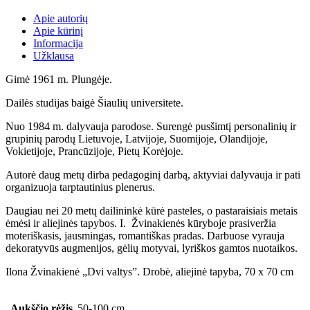
Apie autorių
Apie kūrinį
Informacija
Užklausa
Gimė 1961 m. Plungėje.
Dailės studijas baigė Šiaulių universitete.
Nuo 1984 m. dalyvauja parodose. Surengė pusšimtį personalinių ir
grupinių parodų Lietuvoje, Latvijoje, Suomijoje, Olandijoje,
Vokietijoje, Prancūzijoje, Pietų Korėjoje.
Autorė daug metų dirba pedagoginį darbą, aktyviai dalyvauja ir pati
organizuoja tarptautinius plenerus.
Daugiau nei 20 metų dailininkė kūrė pasteles, o pastaraisiais metais
ėmėsi ir aliejinės tapybos. I. Žvinakienės kūryboje prasiveržia
moteriškasis, jausmingas, romantiškas pradas. Darbuose vyrauja
dekoratyvūs augmenijos, gėlių motyvai, lyriškos gamtos nuotaikos.
Ilona Žvinakienė „Dvi valtys”. Drobė, aliejinė tapyba, 70 x 70 cm
Aukščio rėžis
50-100 cm