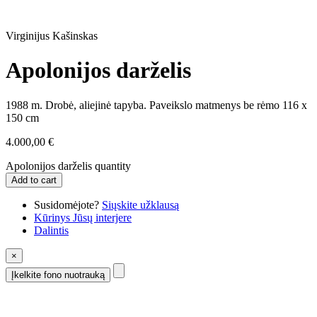
Virginijus Kašinskas
Apolonijos darželis
1988 m. Drobė, aliejinė tapyba. Paveikslo matmenys be rėmo 116 x
150 cm
4.000,00
€
Apolonijos darželis quantity
Add to cart
Susidomėjote?
Siųskite užklausą
Kūrinys Jūsų interjere
Dalintis
×
Įkelkite fono nuotrauką