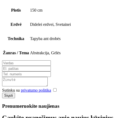
Plotis
150 cm
Erdvė
Didelei erdvei, Svetainei
Technika
Tapyba ant drobės
Žanras / Tema
Abstrakcija, Gėlės
Sutinku su
privatumo politika
Siųsti
Prenumeruokite naujienas
Gaukite pranešimus apie naujus kūrinius