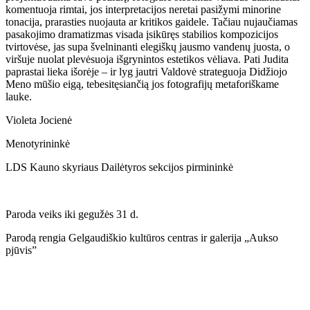
komentuoja rimtai, jos interpretacijos neretai pasižymi minorine
tonacija, prarasties nuojauta ar kritikos gaidele. Tačiau nujaučiamas
pasakojimo dramatizmas visada įsikūręs stabilios kompozicijos
tvirtovėse, jas supa švelninanti elegiškų jausmo vandenų juosta, o
viršuje nuolat plevėsuoja išgrynintos estetikos vėliava. Pati Judita
paprastai lieka išorėje – ir lyg jautri Valdovė strateguoja Didžiojo
Meno mūšio eigą, tebesitęsiančią jos fotografijų metaforiškame
lauke.
Violeta Jocienė
Menotyrininkė
LDS Kauno skyriaus Dailėtyros sekcijos pirmininkė
Paroda veiks iki gegužės 31 d.
Parodą rengia Gelgaudiškio kultūros centras ir galerija „Aukso
pjūvis”