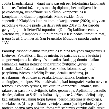
Judita Liaudanskaitė – daug metų pasaulį per fotografijas kalbinanti
kaunietė. Turinti inžinerijos mokslų diplomą, bet studijavusi ir
paveldosaugą, susipažinusi su piešimo, kompozicijos ir
kompiuterinio dizaino pagrindais. Meno rezidentūros
stipendiatė Klaipėdos kultūrų komunikacijų centre (2020), aktyviau
parodinėje veikloje pradėjusi dalyvauti nuo 2019 m. Jos parodų
geografijoje – ir lietuviški toponimai (Dubičių kultūros centras,
Varėnos raj., Klaipėdos kultūrų fabrikas ir Klaipėdos Parodų rūmai),
ir garsūs užjūrio miestai: San Francisko Moscone parodų centras,
JAV.
Parodoje eksponuojamos fotografijos talpina realybės fragmentus iš
Lietuvos, Vokietijos ir Italijos miestų. Jų pajautos autorę kreipia į
alegorizuojamos kasdienybės tematikos lauką, ją domina daikto
semantika, taiklus netikėto fotografinio žvilgsnio „šūvis“. J.
Liaudanskaitė dažnai naudoja klasikinius fotomeno „ėjimus“ –
paryškintą šviesos ir šešėlių žaismą, detalių stebėjimą, jų
išryškinimą, atspindžio ar pasikartojimo ritmiką, kontrasto ar
analogijos principus. Vis tik akivaizdu, kad fotografei svarbu ne vien
formos ir kolorito tyrimas, struktūrų ir kompozicijų analizė, tiksli
rakurso ar pasirinkto žvilgsnio taško geometrija. Aplinkinio pasaulio
detales, daiktus ar šešėlius Judita – lyg poetė žodžius – dėlioja taip,
kad sukurtų vizualinių tropų figūras: personifikacijas ir alegorijas,
sinekdochas (dalis pateikiama vietoje visumos) ar hiperboles. Į jas
projektuodama savo požiūrį, fotografė stebimus vaizdus dažniausiai