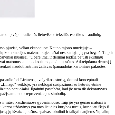
 įkvėpti tradicinės lietuviškos tekstilės estetikos – audinių,
ukso pjūvis“, vėliau eksponuota Kauno rajono muziejuje –
ų kombinacijos matematikoje: raštai nesikartoja, jų yra begalė. Taip ir
viniai niuansai, jų perėjimai ir deriniai leidžia pajusti skirtingų
yvai matomus tautinio kostiumo, audinių raštus. Atkreipdama dėmesį į
enkasi naudoti antrines žaliavas (panaudotas kartonines pakuotes,
pasaulio bei Lietuvos juvelyrikos istoriją, domisi konceptualia
o „Linago“ veikloje, yra neblogai susipažinusi su lietuvių etnine
izaino papuošalai. Ilgainiui pastebėta, kad jie nėra tik dekoratyvūs
 atpažįstamumo ir reprezentacijos simbolių.
mus ir mūsų kasdieniuose gyvenimuose. Taip jie yra geriau matomi ir
artos uždavinys yra tuos liaudies kūrybos turtus, kurie jau išėjo iš
ą jų išvaizdą, raštus, spalvas tobulinti ir taikyti naujiems šių laikų