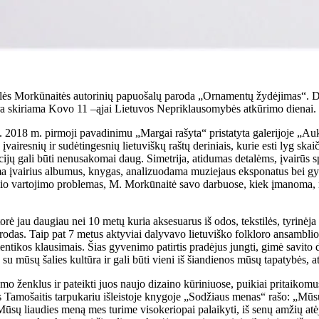
s Morkūnaitės autorinių papuošalų paroda „Ornamentų žydėjimas“. Darbai
 yra skiriama Kovo 11 –ąjai Lietuvos Nepriklausomybės atkūrimo dienai.
ai. 2018 m. pirmoji pavadinimu „Margai rašyta“ pristatyta galerijoje „A
resnių ir sudėtingesnių lietuviškų raštų deriniais, kurie esti lyg skaiči
cijų gali būti nenusakomai daug. Simetrija, atidumas detalėms, įvairūs spal
ama įvairius albumus, knygas, analizuodama muziejaus eksponatus bei g
sinio vartojimo problemas, M. Morkūnaitė savo darbuose, kiek įmanoma, r
ė jau daugiau nei 10 metų kuria aksesuarus iš odos, tekstilės, tyrinėja 
 parodas. Taip pat 7 metus aktyviai dalyvavo lietuviško folkloro ansambli
mentikos klausimais. Šias gyvenimo patirtis pradėjus jungti, gimė savito d
as su mūsų šalies kultūra ir gali būti vieni iš šiandienos mūsų tapatybės,
umo ženklus ir pateikti juos naujo dizaino kūriniuose, puikiai pritaiko
 Tamošaitis tarpukariu išleistoje knygoje „Sodžiaus menas“ rašo: „Mūsų k
ūsų liaudies meną mes turime visokeriopai palaikyti, iš senų amžių atėjusi