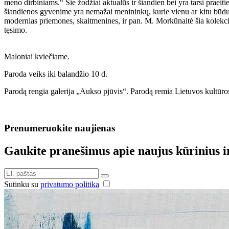
meno dirbiniams.“ Šie žodžiai aktualūs ir šiandien bei yra tarsi praei
šiandienos gyvenime yra nemažai menininkų, kurie vienu ar kitu būdu va
modernias priemones, skaitmenines, ir pan. M. Morkūnaitė šia kolekcija
tęsimo.
Maloniai kviečiame.
Paroda veiks iki balandžio 10 d.
Parodą rengia galerija „Aukso pjūvis“. Parodą remia Lietuvos kultūros
Prenumeruokite naujienas
Gaukite pranešimus apie naujus kūrinius i
Sutinku su
privatumo politika