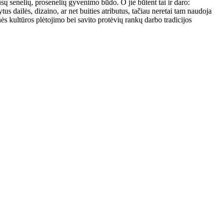
sų senelių, prosenelių gyvenimo būdo. O jie būtent tai ir daro:
s dailės, dizaino, ar net buities atributus, tačiau neretai tam naudoja
s kultūros plėtojimo bei savito protėvių rankų darbo tradicijos