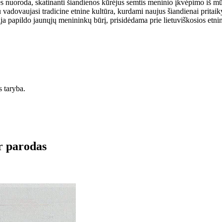
ties nuoroda, skatinanti šiandienos kūrėjus semtis meninio įkvėpimo iš mū
dovaujasi tradicine etnine kultūra, kurdami naujus šiandienai pritaikytu
 papildo jaunųjų menininkų būrį, prisidėdama prie lietuviškosios etninė
 taryba.
r parodas