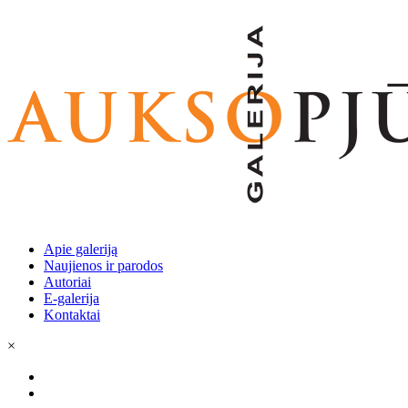
Apie galeriją
Naujienos ir parodos
Autoriai
E-galerija
Kontaktai
×