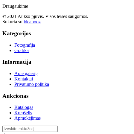
Draugaukime
© 2021 Aukso pjūvis. Visos teisės saugomos.
Sukurta su
ideabooz
Kategorijos
Fotografija
Grafika
Informacija
Apie galeriją
Kontaktai
Privatumo politika
Aukcionas
Katalogas
Krepšelis
Apmokėjimas