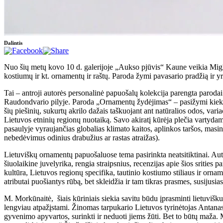
Dalintis
Nuo šių metų kovo 10 d. galerijoje „Aukso pjūvis“ Kaune veikia Miglė
kostiumų ir kt. ornamentų ir raštų. Paroda žymi pavasario pradžią ir
Tai – antroji autorės personalinė papuošalų kolekcija parengta parod
Raudondvario pilyje. Paroda „Ornamentų žydėjimas“ – pasižymi kiek įvai
šių piešinių, sukurtų akrilo dažais taškuojant ant natūralios odos, varia
Lietuvos etninių regionų nuotaiką. Savo akiratį kūrėja plečia vartyd
pasaulyje vyraujančias globalias klimato kaitos, aplinkos taršos, ma
nebedėvimus odinius drabužius ar rastas atraižas).
Lietuviškų ornamentų papuošaluose tema pasirinkta neatsitiktinai. Autor
šiuolaikine juvelyrika, rengia straipsnius, recenzijas apie šios srities
kultūra, Lietuvos regionų specifika, tautinio kostiumo stiliaus ir orna
atributai puošiantys rūbą, bet skleidžia ir tam tikras prasmes, susijusi
M. Morkūnaitė, šiais kūriniais siekia savitu būdu įprasminti lietuvišk
lengviau atpažįstami. Žinomas tarpukario Lietuvos tyrinėtojas Antanas
gyvenimo apyvartos, surinkti ir neduoti jiems žūti. Bet to būtų maža. M