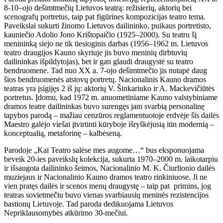
8-10–ojo dešimtmečių Lietuvos teatrą: režisierių, aktorių bei
scenografų portretus, taip pat figūrines kompozicijas teatro tema.
Paveikslai sukurti žinomo Lietuvos dailininko, puikaus portretisto,
kauniečio Adolio Jono Krištopaičio (1925–2000). Su teatru šį
menininką siejo ne tik tiesioginis darbas (1956–1962 m. Lietuvos
teatro draugijos Kauno skyriuje jis buvo meninių dirbtuvių
dailininkas išpildytojas), bet ir gan glaudi draugystė su teatro
bendruomene. Tad nuo XX a. 7-ojo dešimtmečio jis nutapė daug
šios bendruomenės atstovų portretų. Nacionalinis Kauno dramos
teatras yra įsigijęs 2 iš jų: aktorių V. Šinkariuko ir A. Mackevičiūtės
portretus. Įdomu, kad 1972 m. anuometiniame Kauno valstybiniame
dramos teatre dailininkas buvo surengęs jam svarbią personalinę
tapybos parodą – mažiau cenzūros reglamentuotoje erdvėje šis dailės
Maestro galėjo viešai įtvirtinti kūryboje išryškėjusią itin modernią –
konceptualią, metaforinę – kalbėseną.
Parodoje „Kai Teatro salėse mes augome…“ bus eksponuojama
beveik 20-ies paveikslų kolekcija, sukurta 1970–2000 m. laikotarpiu
ir išsaugota dailininko šeimos, Nacionalinio M. K. Čiurlionio dailės
muziejaus ir Nacionalinio Kauno dramos teatro rinkiniuose. Ji ne
vien pratęs dailės ir scenos menų draugystę – taip pat primins, jog
teatras sovietmečiu buvo vienas svarbiausių meninės rezistencijos
bastionų Lietuvoje. Tad paroda dedikuojama Lietuvos
Nepriklausomybės atkūrimo 30-mečiui.