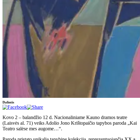
Dalintis
Kovo 2 – balandžio 12 d. Nacionaliniame Kauno dramos teatre
(Laisvės al. 71) veiks Adolio Jono Krištopaičio tapybos paroda „Kai
Teatro salėse mes augome…“.
Paroda pristato unikalią tapybinę kolekciją, reprezentuojančią XX a.