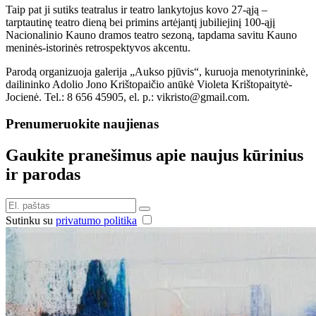
Taip pat ji sutiks teatralus ir teatro lankytojus kovo 27-ąją –
tarptautinę teatro dieną bei primins artėjantį jubiliejinį 100-ąjį
Nacionalinio Kauno dramos teatro sezoną, tapdama savitu Kauno
meninės-istorinės retrospektyvos akcentu.
Parodą organizuoja galerija „Aukso pjūvis“, kuruoja menotyrininkė,
dailininko Adolio Jono Krištopaičio anūkė Violeta Krištopaitytė-
Jocienė. Tel.: 8 656 45905, el. p.: vikristo@gmail.com.
Prenumeruokite naujienas
Gaukite pranešimus apie naujus kūrinius
ir parodas
Sutinku su
privatumo politika