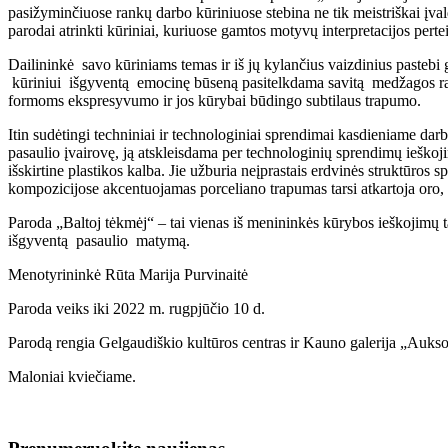
pasižyminčiuose rankų darbo kūriniuose stebina ne tik meistriškai įval
parodai atrinkti kūriniai, kuriuose gamtos motyvų interpretacijos pe
Dailininkė savo kūriniams temas ir iš jų kylančius vaizdinius pastebi 
kūriniui išgyventą emocinę būseną pasitelkdama savitą medžagos raiš
formoms ekspresyvumo ir jos kūrybai būdingo subtilaus trapumo.
Itin sudėtingi techniniai ir technologiniai sprendimai kasdieniame darb
pasaulio įvairovę, ją atskleisdama per technologinių sprendimų ieškojim
išskirtine plastikos kalba. Jie užburia neįprastais erdvinės struktū
kompozicijose akcentuojamas porceliano trapumas tarsi atkartoja oro,
Paroda „Baltoj tėkmėj“ – tai vienas iš menininkės kūrybos ieškojimų t
išgyventą pasaulio matymą.
Menotyrininkė Rūta Marija Purvinaitė
Paroda veiks iki 2022 m. rugpjūčio 10 d.
Parodą rengia Gelgaudiškio kultūros centras ir Kauno galerija „Aukso
Maloniai kviečiame.