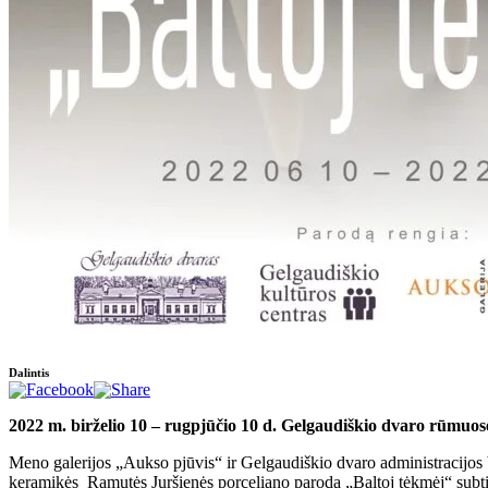
Dalintis
2022 m. birželio
10 – rugpjūčio 10 d. Gelgaudi
škio dvaro rūmuos
Meno galerijos „Aukso pjūvis“ ir Gelgaudiškio dvaro administracijos 
keramikės Ramutės Juršienės porceliano paroda „Baltoj tėkmėj“ subtil