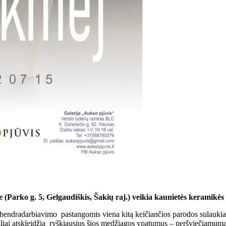
e (Parko g.
5, Gelgaudi
škis, Šakių raj.) veikia kaunietės keramikė
bendradarbiavimo pastangomis viena kitą keičiančios parodos sulaukia v
iai atskleidžia ryškiausius šios medžiagos ypatumus – peršviečiamumą,