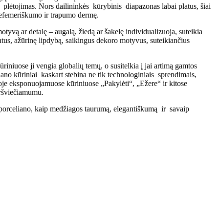
 plėtojimas. Nors dailininkės kūrybinis diapazonas labai platus, šiai
os efemeriškumo ir trapumo dermę.
tyvą ar detalę – augalą, žiedą ar šakelę individualizuoja, suteikia
us, ažūrinę lipdybą, saikingus dekoro motyvus, suteikiančius
riniuose ji vengia globalių temų, o susitelkia į jai artimą gamtos
liano kūriniai kaskart stebina ne tik technologiniais sprendimais,
doje eksponuojamuose kūriniuose „Pakylėti“, „Ežere“ ir kitose
eršviečiamumu.
a porceliano, kaip medžiagos taurumą, elegantiškumą ir savaip