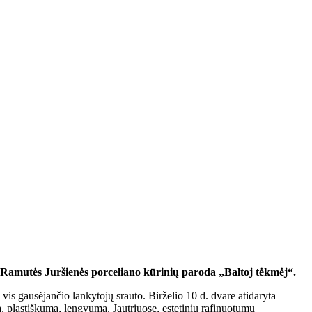
s Ramutės Juršienės porceliano kūrinių paroda „Baltoj tėkmėj“.
is gausėjančio lankytojų srauto. Birželio 10 d. dvare atidaryta
 plastiškumą, lengvumą. Jautriuose, estetiniu rafinuotumu