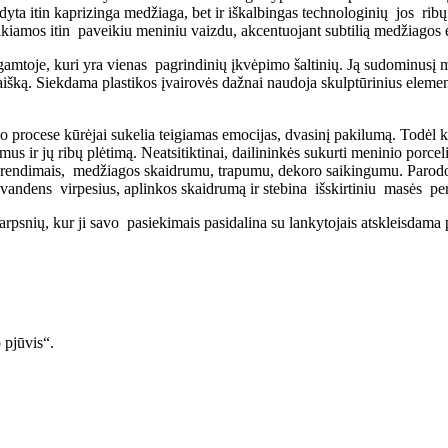
dyta itin kaprizinga medžiaga, bet ir iškalbingas technologinių jos ribų
rteikiamos itin paveikiu meniniu vaizdu, akcentuojant subtilią medžiag
gamtoje, kuri yra vienas pagrindinių įkvėpimo šaltinių. Ją sudominusį mo
ką. Siekdama plastikos įvairovės dažnai naudoja skulptūrinius element
o procese kūrėjai sukelia teigiamas emocijas, dvasinį pakilumą. Todėl kū
us ir jų ribų plėtimą. Neatsitiktinai, dailininkės sukurti meninio porce
ros sprendimais, medžiagos skaidrumu, trapumu, dekoro saikingumu. Paro
 vandens virpesius, aplinkos skaidrumą ir stebina išskirtiniu masės p
arpsnių, kur ji savo pasiekimais pasidalina su lankytojais atskleisdam
 pjūvis“.