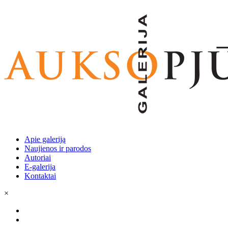
Apie galeriją
Naujienos ir parodos
Autoriai
E-galerija
Kontaktai
×