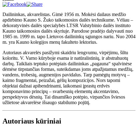
Dailininkas, akvarelistas. Gimė 1956 m. Mokėsi dailaus medžio
apdirbimo Kauno S. Žuko taikomosios dailės technikume. Vėliau –
dekoratyvinės dailės specialybės LTSR Valstybinio dailės instituto
Kauno taikomosios dailės skyriuje. Parodose pradėjo dalyvauti nuo
1985 m. 1999 m. tapo Lietuvos dailininkų sąjungos nariu. Nuo 2004
m. yra Kauno kolegijos menų fakulteto lektorius.
Autoriaus akvarelės pasižymi skaidriu lengvumu, virpėjimu, šiltu
koloritu. V. Varno kūryboje esama ir natūralistinių, ir abstrahuotų
darbų. Taikliais teptuko potėpiais dailininkas „pagauna“ spalvinėse
dėmėse tirpstančias formas, suteikdamas joms atpažįstamus medžių,
vandens, trobesių, augmenijos pavidalus. Tarp pamėgtų motyvų –
kaimo fragmentai, peizažai, gėlių kompozicijos. Nors tapomi
objektai dažnai apibendrinami, laikomasi įprastų erdvės
komponavimo principų – svarbesnių elementų akcentavimo,
perspektyvos dėsnių. Tai dinamiško potėpio, virpančios šviesos
užlietose akvarelėse išsaugo stabilumo pojūtį.
Autoriaus kūriniai