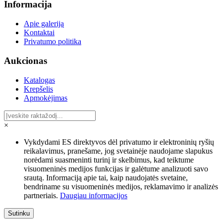
Informacija
Apie galeriją
Kontaktai
Privatumo politika
Aukcionas
Katalogas
Krepšelis
Apmokėjimas
×
Vykdydami ES direktyvos dėl privatumo ir elektroninių ryšių
reikalavimus, pranešame, jog svetainėje naudojame slapukus
norėdami suasmeninti turinį ir skelbimus, kad teiktume
visuomeninės medijos funkcijas ir galėtume analizuoti savo
srautą. Informaciją apie tai, kaip naudojatės svetaine,
bendriname su visuomeninės medijos, reklamavimo ir analizės
partneriais.
Daugiau informacijos
Sutinku