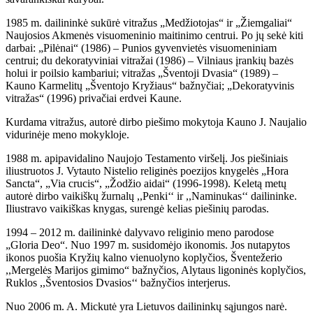
1985 m. dailininkė sukūrė vitražus „Medžiotojas“ ir „Žiemgaliai“
Naujosios Akmenės visuomeninio maitinimo centrui. Po jų sekė kiti
darbai: „Pilėnai“ (1986) – Punios gyvenvietės visuomeniniam
centrui; du dekoratyviniai vitražai (1986) – Vilniaus įrankių bazės
holui ir poilsio kambariui; vitražas „Šventoji Dvasia“ (1989) –
Kauno Karmelitų „Šventojo Kryžiaus“ bažnyčiai; „Dekoratyvinis
vitražas“ (1996) privačiai erdvei Kaune.
Kurdama vitražus, autorė dirbo piešimo mokytoja Kauno J. Naujalio
vidurinėje meno mokykloje.
1988 m. apipavidalino Naujojo Testamento viršelį. Jos piešiniais
iliustruotos J. Vytauto Nistelio religinės poezijos knygelės „Hora
Sancta“, „Via crucis“, „Žodžio aidai“ (1996-1998). Keletą metų
autorė dirbo vaikiškų žurnalų ,,Penki‘‘ ir ,,Naminukas‘‘ dailininke.
Iliustravo vaikiškas knygas, surengė kelias piešinių parodas.
1994 – 2012 m. dailininkė dalyvavo religinio meno parodose
„Gloria Deo“. Nuo 1997 m. susidomėjo ikonomis. Jos nutapytos
ikonos puošia Kryžių kalno vienuolyno koplyčios, Šventežerio
,,Mergelės Marijos gimimo“ bažnyčios, Alytaus ligoninės koplyčios,
Ruklos ,,Šventosios Dvasios‘‘ bažnyčios interjerus.
Nuo 2006 m. A. Mickutė yra Lietuvos dailininkų sąjungos narė.