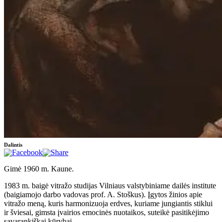
Dalintis
Gimė 1960 m. Kaune.
1983 m. baigė vitražo studijas Vilniaus valstybiniame dailės institute
(baigiamojo darbo vadovas prof. A. Stoškus). Įgytos žinios apie
vitražo meną, kuris harmonizuoja erdves, kuriame jungiantis stiklui
ir šviesai, gimsta įvairios emocinės nuotaikos, suteikė pasitikėjimo
savarankiškai kūrybai.