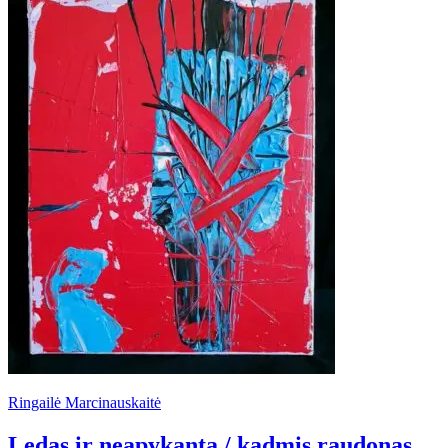
Ringailė Marcinauskaitė
Ledas ir neapykanta / kadmis raudonas