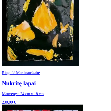
Ringailė Marcinauskaitė
Nukritę lapai
Matmenys: 24 cm x 18 cm
230,00
€