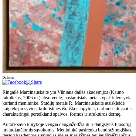
Dalintis
Ringailė Marcinauskaitė yra Vilniaus dailės akademijos (Kauno
fakultetas, 2006 m.) absolventė, pastaraisiais metais ypač intensyviai
kurianti menininkė. Studijų metais R. Marcinauskaitė atsiskleidė
kaip ekspresyvios, koloristinės išraiškos tapytoja, darbuose drąsiai ir
charakteringai perteikianti spalvos, formos ir struktūros dermę.
Autorė savo kūryboje vengia daugiažodžiauti ir dangstytis filosofiją
imituojančiomis sąvokomis. Menininkė pasirenka bendražmogiškas,
tiesiog kasdienoje slypinčias idėjas ir reikšmes bei jas išreiškiančius