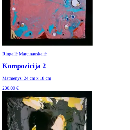
Ringailė Marcinauskaitė
Kompozicija 2
Matmenys: 24 cm x 18 cm
230,00
€