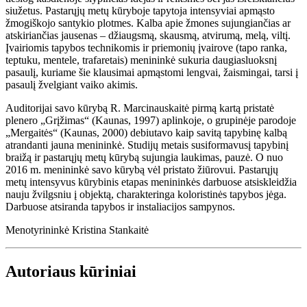
siužetus. Pastarųjų metų kūryboje tapytoja intensyviai apmąsto
žmogiškojo santykio plotmes. Kalba apie žmones sujungiančias ar
atskiriančias jausenas – džiaugsmą, skausmą, atvirumą, melą, viltį.
Įvairiomis tapybos technikomis ir priemonių įvairove (tapo ranka,
teptuku, mentele, trafaretais) menininkė sukuria daugiasluoksnį
pasaulį, kuriame šie klausimai apmąstomi lengvai, žaismingai, tarsi į
pasaulį žvelgiant vaiko akimis.
Auditorijai savo kūrybą R. Marcinauskaitė pirmą kartą pristatė
plenero „Grįžimas“ (Kaunas, 1997) aplinkoje, o grupinėje parodoje
„Mergaitės“ (Kaunas, 2000) debiutavo kaip savitą tapybinę kalbą
atrandanti jauna menininkė. Studijų metais susiformavusį tapybinį
braižą ir pastarųjų metų kūrybą sujungia laukimas, pauzė. O nuo
2016 m. menininkė savo kūrybą vėl pristato žiūrovui. Pastarųjų
metų intensyvus kūrybinis etapas menininkės darbuose atsiskleidžia
nauju žvilgsniu į objektą, charakteringa koloristinės tapybos jėga.
Darbuose atsiranda tapybos ir instaliacijos sampynos.
Menotyrininkė Kristina Stankaitė
Autoriaus kūriniai