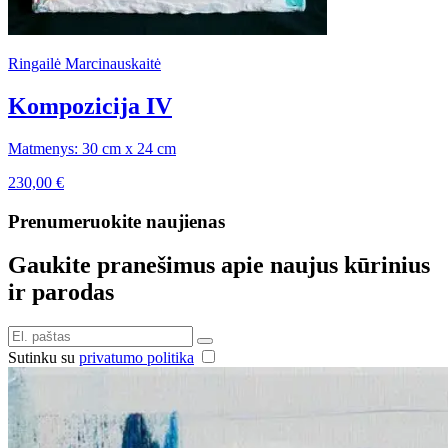
Ringailė Marcinauskaitė
Kompozicija IV
Matmenys: 30 cm x 24 cm
230,00
€
Prenumeruokite naujienas
Gaukite pranešimus apie naujus kūrinius
ir parodas
Sutinku su
privatumo politika