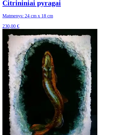
Citrininiai pyragai
Matmenys: 24 cm x 18 cm
230,00
€