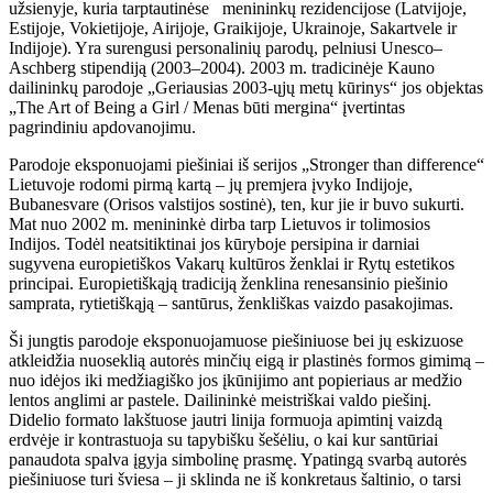
užsienyje, kuria tarptautinėse menininkų rezidencijose (Latvijoje,
Estijoje, Vokietijoje, Airijoje, Graikijoje, Ukrainoje, Sakartvele ir
Indijoje). Yra surengusi personalinių parodų, pelniusi Unesco–
Aschberg stipendiją (2003–2004). 2003 m. tradicinėje Kauno
dailininkų parodoje „Geriausias 2003-ųjų metų kūrinys“ jos objektas
„The Art of Being a Girl / Menas būti mergina“ įvertintas
pagrindiniu apdovanojimu.
Parodoje eksponuojami piešiniai iš serijos „Stronger than difference“
Lietuvoje rodomi pirmą kartą – jų premjera įvyko Indijoje,
Bubanesvare (Orisos valstijos sostinė), ten, kur jie ir buvo sukurti.
Mat nuo 2002 m. menininkė dirba tarp Lietuvos ir tolimosios
Indijos. Todėl neatsitiktinai jos kūryboje persipina ir darniai
sugyvena europietiškos Vakarų kultūros ženklai ir Rytų estetikos
principai. Europietiškąją tradiciją ženklina renesansinio piešinio
samprata, rytietiškąją – santūrus, ženkliškas vaizdo pasakojimas.
Ši jungtis parodoje eksponuojamuose piešiniuose bei jų eskizuose
atkleidžia nuoseklią autorės minčių eigą ir plastinės formos gimimą –
nuo idėjos iki medžiagiško jos įkūnijimo ant popieriaus ar medžio
lentos anglimi ar pastele. Dailininkė meistriškai valdo piešinį.
Didelio formato lakštuose jautri linija formuoja apimtinį vaizdą
erdvėje ir kontrastuoja su tapybišku šešėliu, o kai kur santūriai
panaudota spalva įgyja simbolinę prasmę. Ypatingą svarbą autorės
piešiniuose turi šviesa – ji sklinda ne iš konkretaus šaltinio, o tarsi