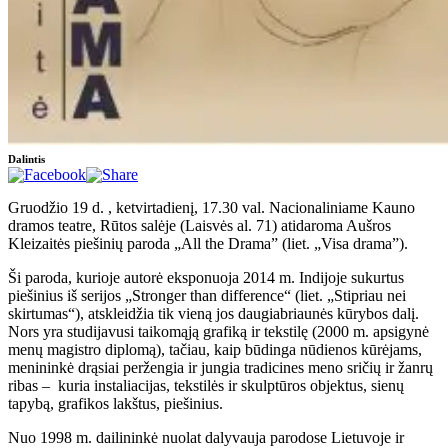
Dalintis
Gruodžio 19 d. , ketvirtadienį, 17.30 val. Nacionaliniame Kauno
dramos teatre, Rūtos salėje (Laisvės al. 71) atidaroma Aušros
Kleizaitės piešinių paroda „All the Drama” (liet. „Visa drama”).
Ši paroda, kurioje autorė eksponuoja 2014 m. Indijoje sukurtus
piešinius iš serijos „Stronger than difference“ (liet. „Stipriau nei
skirtumas“), atskleidžia tik vieną jos daugiabriaunės kūrybos dalį.
Nors yra studijavusi taikomąją grafiką ir tekstilę (2000 m. apsigynė
menų magistro diplomą), tačiau, kaip būdinga nūdienos kūrėjams,
menininkė drąsiai peržengia ir jungia tradicines meno sričių ir žanrų
ribas – kuria instaliacijas, tekstilės ir skulptūros objektus, sienų
tapybą, grafikos lakštus, piešinius.
Nuo 1998 m. dailininkė nuolat dalyvauja parodose Lietuvoje ir