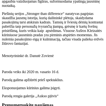
apgaubia vaizduojamas figūras, suformuodama ypatingą jausminę
nuotaiką.
Piešinių serijos „Stronger than difference“ naratyvas pagrįstas
skaudžia jausmų istorija, kurią dailininkė plėtoja, skaidydama
pasakojimą tarsi atskirais kadrais. Tamsių ir šviesių dėmių kontrastai
pabrėžia tarp personažų tvyrančią įtampą, grėsmę ir kartų švelnų
prisirišimą, kuris veikia kaip apsėdimas. Visuose Aušros Kleizaitės
kūriniuose jausminis pradas yra pirminis atspirties momentas. Jis
nulemia pasakojimo eigą ir kulminaciją, tačiau visada palieka erdvės
žiūrovo fantazijai.
Menotyrininkė dr. Danutė Zovienė
Paroda veiks iki 2020 m. vasario 16 d.
Parodą galima apžiūrėti prieš spektaklius.
Eksponuojamus kūrinius galima įsigyti.
Parodą rengia galerija „Aukso pjūvis“
Prenumeruokite naujienas