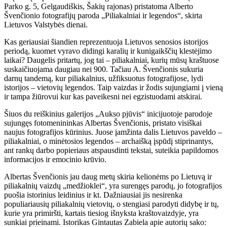
Parko g. 5, Gelgaudiškis, Šakių rajonas) pristatoma Alberto
Švenčionio fotografijų paroda „Piliakalniai ir legendos“, skirta
Lietuvos Valstybės dienai.
Kas geriausiai šiandien reprezentuoja Lietuvos senosios istorijos
periodą, kuomet vyravo didingi karalių ir kunigaikščių klestėjimo
laikai? Daugelis pritartų, jog tai – piliakalniai, kurių mūsų kraštuose
suskaičiuojama daugiau nei 900. Tačiau A. Švenčionis sukuria
darnų tandemą, kur piliakalnius, užfiksuotus fotografijose, lydi
istorijos – vietovių legendos. Taip vaizdas ir žodis sujungiami į vieną
ir tampa žiūrovui kur kas paveikesni nei egzistuodami atskirai.
Šiuos du reiškinius galerijos „Aukso pjūvis“ inicijuotoje parodoje
sujungęs fotomenininkas Albertas Švenčionis, pristato visiškai
naujus fotografijos kūrinius. Juose įamžinta dalis Lietuvos paveldo –
piliakalniai, o minėtosios legendos – archaišką įspūdį stiprinantys,
ant rankų darbo popieriaus atspausdinti tekstai, suteikia papildomos
informacijos ir emocinio krūvio.
Albertas Švenčionis jau daug metų skiria kelionėms po Lietuvą ir
piliakalnių vaizdų „medžioklei“, yra surengęs parodų, jo fotografijos
puošia istorinius leidinius ir kt. Dažniausiai jis nesirenka
populiariausių piliakalnių vietovių, o stengiasi parodyti didybę ir tų,
kurie yra primiršti, kartais tiesiog išnyksta kraštovaizdyje, yra
sunkiai prieinami. Istorikas Gintautas Zabiela apie autorių sako: