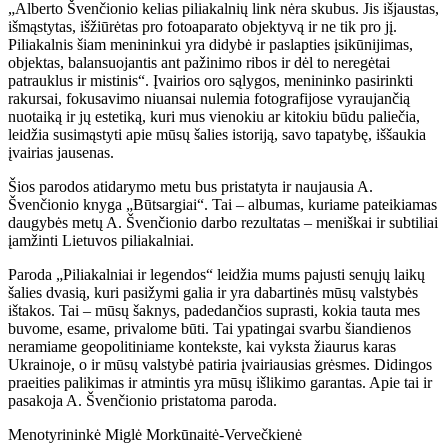
„Alberto Švenčionio kelias piliakalnių link nėra skubus. Jis išjaustas,
išmąstytas, išžiūrėtas pro fotoaparato objektyvą ir ne tik pro jį.
Piliakalnis šiam menininkui yra didybė ir paslapties įsikūnijimas,
objektas, balansuojantis ant pažinimo ribos ir dėl to neregėtai
patrauklus ir mistinis“. Įvairios oro sąlygos, menininko pasirinkti
rakursai, fokusavimo niuansai nulemia fotografijose vyraujančią
nuotaiką ir jų estetiką, kuri mus vienokiu ar kitokiu būdu paliečia,
leidžia susimąstyti apie mūsų šalies istoriją, savo tapatybę, iššaukia
įvairias jausenas.
Šios parodos atidarymo metu bus pristatyta ir naujausia A.
Švenčionio knyga „Būtsargiai“. Tai – albumas, kuriame pateikiamas
daugybės metų A. Švenčionio darbo rezultatas – meniškai ir subtiliai
įamžinti Lietuvos piliakalniai.
Paroda „Piliakalniai ir legendos“ leidžia mums pajusti senųjų laikų
šalies dvasią, kuri pasižymi galia ir yra dabartinės mūsų valstybės
ištakos. Tai – mūsų šaknys, padedančios suprasti, kokia tauta mes
buvome, esame, privalome būti. Tai ypatingai svarbu šiandienos
neramiame geopolitiniame kontekste, kai vyksta žiaurus karas
Ukrainoje, o ir mūsų valstybė patiria įvairiausias grėsmes. Didingos
praeities palikimas ir atmintis yra mūsų išlikimo garantas. Apie tai ir
pasakoja A. Švenčionio pristatoma paroda.
Menotyrininkė Miglė Morkūnaitė-Vervečkienė