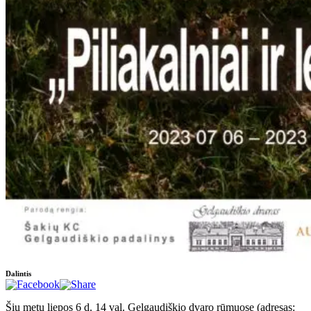
Dalintis
Šių metų liepos 6 d. 14 val. Gelgaudiškio dvaro rūmuose (adresas: